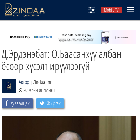
Mobile TV
НИЙТЛЭЛЧИД
ТВ8
Д.Эрдэнэбат: О.Баасанхүү албан
ӨГЛӨӨНИЙ СОНИН
АУДИО ЗОХИОЛ
ёсоор хүсэлт ирүүлээгүй
ЗИНДАА СЭТГҮҮЛ
Автор
Zindaa.mn
|
2019 оны 06 сарын 10
Хуваалцах
Жиргэх