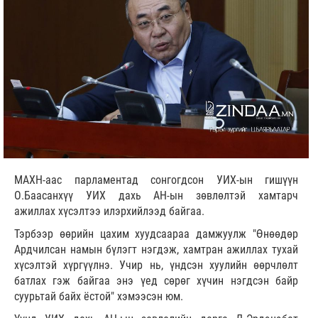
МАХН-аас парламентад сонгогдсон УИХ-ын гишүүн
О.Баасанхүү УИХ дахь АН-ын зөвлөлтэй хамтарч
ажиллах хүсэлтээ илэрхийлээд байгаа.
Тэрбээр өөрийн цахим хуудсаараа дамжуулж "Өнөөдөр
Ардчилсан намын бүлэгт нэгдэж, хамтран ажиллах тухай
хүсэлтэй хүргүүлнэ. Учир нь, үндсэн хуулийн өөрчлөлт
батлах гэж байгаа энэ үед сөрөг хүчин нэгдсэн байр
суурьтай байх ёстой" хэмээсэн юм.