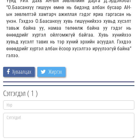
Үүнд УИХ дахь АН-ын зөвлөлийн дарга Д.Эрдэнэбат
“О.Баасанхүү гишүүн өмнө нь бидэнд албан бусаар АН-
ын зөвлөлтэй хамтарч ажиллая гэдэг яриа гаргасан нь
үнэн. Гэхдээ О.Баасанхүү хувь гишүүнийхээ хувьд хүсэлт
тавьж байна уу, намаа төлөөлж байна уу гэдэг нь
өнөөдрийг хүртэл ойлгомжгүй байгаа. Хувь хүнийхээ
хувьд хүсэлт тавих нь тэр хүний эрхийн асуудал. Гэхдээ
өнөөдрийг хүртэл албан ёсоор хүсэлтээ ирүүлээгүй байна”
гэлээ.
Хуваалцах
Жиргэх
Сэтгэгдэл (
1
)