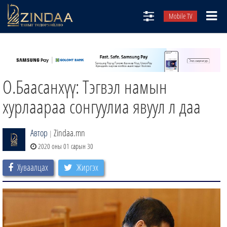
Mobile TV
НИЙТЛЭЛЧИД
ТВ8
О.Баасанхүү: Тэгвэл намын
ӨГЛӨӨНИЙ СОНИН
АУДИО ЗОХИОЛ
хурлаараа сонгуулиа явуул л даа
ЗИНДАА СЭТГҮҮЛ
Автор
Zindaa.mn
|
2020 оны 01 сарын 30
Хуваалцах
Жиргэх