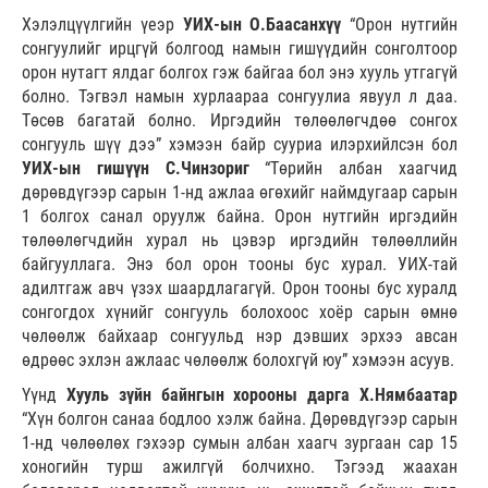
Хэлэлцүүлгийн үеэр
УИХ-ын О.Баасанхүү
“Орон нутгийн
сонгуулийг ирцгүй болгоод намын гишүүдийн сонголтоор
орон нутагт ялдаг болгох гэж байгаа бол энэ хууль утгагүй
болно. Тэгвэл намын хурлаараа сонгуулиа явуул л даа.
Төсөв багатай болно. Иргэдийн төлөөлөгчдөө сонгох
сонгууль шүү дээ” хэмээн байр сууриа илэрхийлсэн бол
УИХ-ын гишүүн С.Чинзориг
“Төрийн албан хаагчид
дөрөвдүгээр сарын 1-нд ажлаа өгөхийг наймдугаар сарын
1 болгох санал оруулж байна. Орон нутгийн иргэдийн
төлөөлөгчдийн хурал нь цэвэр иргэдийн төлөөллийн
байгууллага. Энэ бол орон тооны бус хурал. УИХ-тай
адилтгаж авч үзэх шаардлагагүй. Орон тооны бус хуралд
сонгогдох хүнийг сонгууль болохоос хоёр сарын өмнө
чөлөөлж байхаар сонгуульд нэр дэвших эрхээ авсан
өдрөөс эхлэн ажлаас чөлөөлж болохгүй юу” хэмээн асуув.
Үүнд
Хууль зүйн байнгын хорооны дарга Х.Нямбаатар
“Хүн болгон санаа бодлоо хэлж байна. Дөрөвдүгээр сарын
1-нд чөлөөлөх гэхээр сумын албан хаагч зургаан сар 15
хоногийн турш ажилгүй болчихно. Тэгээд жаахан