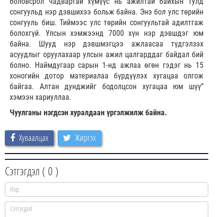
боловсрол чадвартай хүмүүс нь ажилтай байхын тулд
сонгуульд нэр дэвшихээ больж байна. Энэ бол улс төрийн
сонгууль биш. Тиймээс улс төрийн сонгуультай адилтгаж
болохгүй. Улсын хэмжээнд 7000 хүн нэр дэвшдэг юм
байна. Шууд нэр дэвшмэгцээ ажлаасаа түдгэлзэх
асуудлыг оруулахаар улсын ажил цалгарддаг байдал бий
болно. Наймдугаар сарын 1-нд ажлаа өгөн гэдэг нь 15
хоногийн дотор материалаа бүрдүүлэх хугацаа олгож
байгаа. Алтан дунджийг бодолцсон хугацаа юм шүү”
хэмээн хариуллаа.
Чуулганы нэгдсэн хуралдаан үргэлжилж байна.
Хуваалцах
Жиргэх
Сэтгэгдэл (
0
)