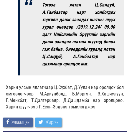
Тэгвэл ялтан Ц.Сандуй,
А.Ганбаатар нарт холбогдох
хэргийн давж заалдах шатны шүүх
хурал өнөөдөр /2019.12.24/ 09.00
цагт Нийслэлийн Эрүүгийн хэргийн
давж заалдах шатны шүүхэд болох
гэж байна. Өнөөдрийн хуралд ялтан
Ц.Сандуй, А.Ганбаатар нар
цахимаар оролцох юм.
Харин улсын яллагчаар Ц.Сүхбат, Д.Үүлэн нар оролцох бол
өмгөөлөгчөөр М.Ариунболд, Б.Мэргэн, Э.Хашчулуун,
Г.Мөнхбат, Т.Дэлгэрбаяр, Д.Дашдамба нар оролцоно.
Харин шүүгчээр Г.Есөн-Эрдэнэ томилогджээ.
Хуваалцах
Жиргэх