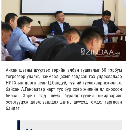
Анхан шатны шүүхээс төрийн албан тушаалыг 60 тэрбум
төгрөгөөр үнэлж, наймаалцахыг завдсан гэх үндэслэлээр
НИТХ-ын дарга асан Ц.Сандуй, түүний туслахаар ажиллаж
байсан А.Ганбаатар нарт тус бүр хоёр жилийн ял оноосон
билээ. Харин тэд шүүх бүрэлдэхүүний шийдвэрийг
эсэргүүцэж, давж заалдах шатны шүүхэд гомдол гаргасан
байдаг.