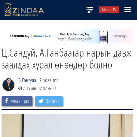
Mobile TV
НИЙТЛЭЛЧИД
ТВ8
Ц.Сандуй, А.Ганбаатар нарын давж
ӨГЛӨӨНИЙ СОНИН
АУДИО ЗОХИОЛ
заалдах хурал өнөөдөр болно
ЗИНДАА СЭТГҮҮЛ
Б.Гантуяа
Zindaa.mn
|
2019 оны 12 сарын 24
Хуваалцах
Жиргэх