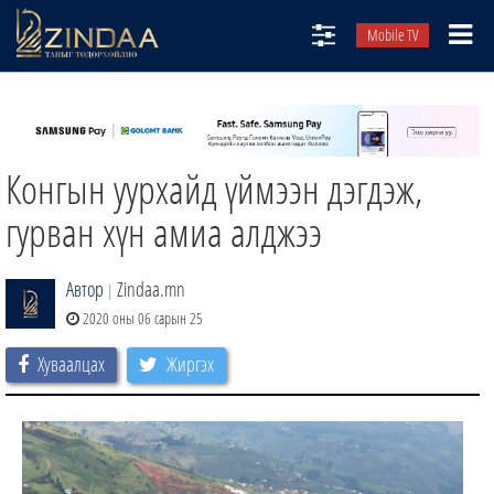
Mobile TV
НИЙТЛЭЛЧИД
ТВ8
Конгын уурхайд үймээн дэгдэж,
ӨГЛӨӨНИЙ СОНИН
АУДИО ЗОХИОЛ
гурван хүн амиа алджээ
ЗИНДАА СЭТГҮҮЛ
Автор
Zindaa.mn
|
2020 оны 06 сарын 25
Хуваалцах
Жиргэх