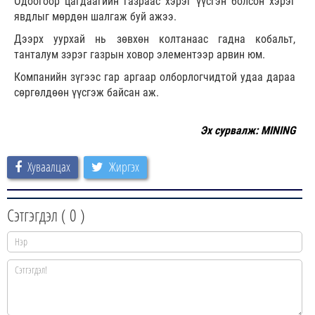
Одоогоор цагдаагийн газраас хэрэг үүсгэн болсон хэрэг
явдлыг мөрдөн шалгаж буй ажээ.
Дээрх уурхай нь зөвхөн колтанаас гадна кобальт,
танталум зэрэг газрын ховор элементээр арвин юм.
Компанийн зүгээс гар аргаар олборлогчидтой удаа дараа
сөргөлдөөн үүсгэж байсан аж.
Эх сурвалж: MINING
Хуваалцах
Жиргэх
Сэтгэгдэл (
0
)