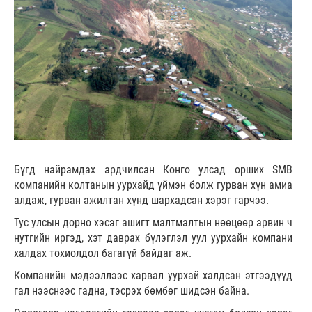
Бүгд найрамдах ардчилсан Конго улсад орших SMB
компанийн колтанын уурхайд үймэн болж гурван хүн амиа
алдаж, гурван ажилтан хүнд шархадсан хэрэг гарчээ.
Тус улсын дорно хэсэг ашигт малтмалтын нөөцөөр арвин ч
нутгийн иргэд, хэт даврах бүлэглэл уул уурхайн компани
халдах тохиолдол багагүй байдаг аж.
Компанийн мэдээллээс харвал уурхай халдсан этгээдүүд
гал нээснээс гадна, тэсрэх бөмбөг шидсэн байна.