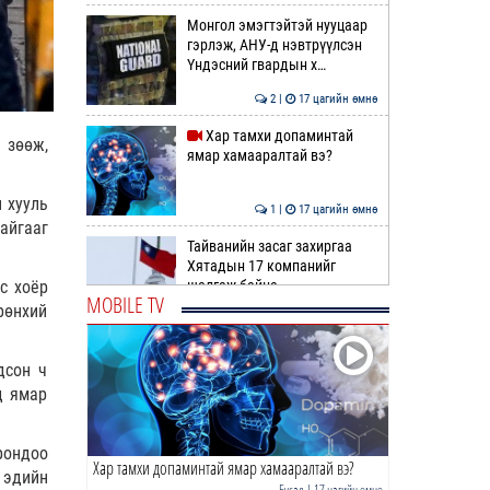
Монгол эмэгтэйтэй нууцаар
гэрлэж, АНУ-д нэвтрүүлсэн
Үндэсний гвардын х…
2 |
17 цагийн өмнө
Хар тамхи допаминтай
 зөөж,
ямар хамааралтай вэ?
 хууль
1 |
17 цагийн өмнө
айгааг
Тайванийн засаг захиргаа
Хятадын 17 компанийг
шалгаж байна
с хоёр
MOBILE TV
рөнхий
1 |
17 цагийн өмнө
"Намрын чуулганаар төсвийн
дсон ч
тодотголыг өргөн барина"
д ямар
7 |
18 цагийн өмнө
рондоо
Хар тамхи допаминтай ямар хамааралтай вэ?
Ази тивийн аварга
 эдийн
шалгаруулах Олон улсын
Бусад
| 17 цагийн өмнө