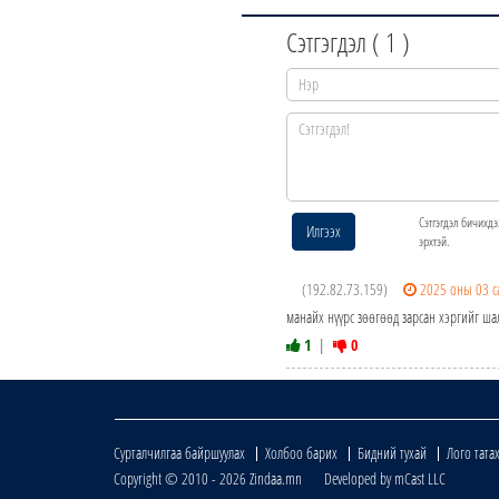
Сэтгэгдэл (
1
)
Сэтгэгдэл бичихдэ
Илгээх
эрхтэй.
(192.82.73.159)
2025 оны 03 с
манайх нүүрс зөөгөөд зарсан хэргийг шал
1
|
0
Сурталчилгаа байршуулах
Холбоо барих
Бидний тухай
Лого тата
Copyright © 2010 - 2026 Zindaa.mn Developed by mCast LLC