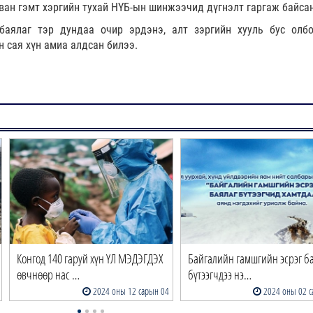
рван гэмт хэргийн тухай НҮБ-ын шинжээчид дүгнэлт гаргаж байса
аялаг тэр дундаа очир эрдэнэ, алт зэргийн хууль бус олбо
н сая хүн амиа алдсан билээ.
Конгод 140 гаруй хүн ҮЛ МЭДЭГДЭХ
Байгалийн гамшгийн эсрэг б
өвчнөөр нас …
бүтээгчдээ нэ…
2024 оны 12 сарын 04
2024 оны 02 с