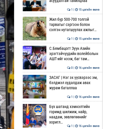
асуудалтай танилцлаа
1 |
15 цагийн өмнө
Жил бүр 500-700 толгой
тарвагыг сэргээн болон
сэлгэн нутагшуулах ажлыг…
1 |
15 цагийн өмнө
С.Бямбацогт Зүүн Азийн
эрэгтэйчүүдийн волейболын
АШТ-ийг нээж, баг там…
0 |
16 цагийн өмнө
ЗАСАГ | Нэг эх үүсвэрээс эм,
бэлдмэл худалдаж авах
журам баталлаа
1 |
16 цагийн өмнө
Бүх шатанд хэмнэлтийн
горимд шилжиж, найр,
наадам, зөвлөгөөнийг
хоригл…
1 |
16 цагийн өмнө