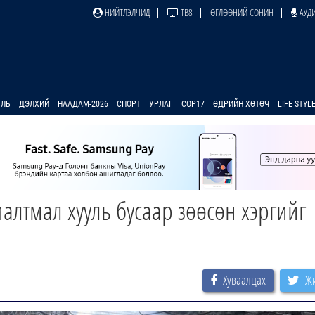
НИЙТЛЭЛЧИД
ТВ8
ӨГЛӨӨНИЙ СОНИН
АУДИ
УЛЬ
ДЭЛХИЙ
НААДАМ-2026
СПОРТ
УРЛАГ
COP17
ӨДРИЙН ХӨТӨЧ
LIFE STYL
алтмал хууль бусаар зөөсөн хэргийг
Хуваалцах
Жи