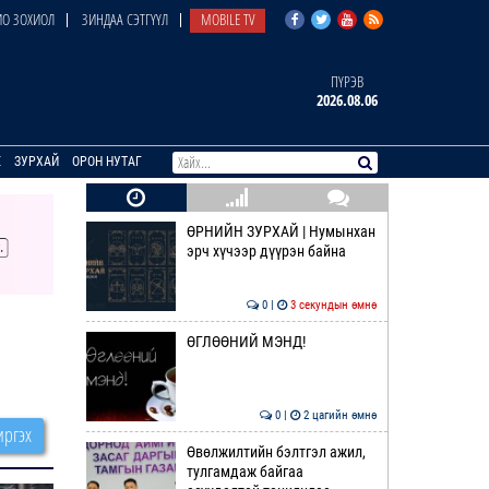
О ЗОХИОЛ
ЗИНДАА СЭТГҮҮЛ
MOBILE TV
ПҮРЭВ
2026.08.06
E
ЗУРХАЙ
ОРОН НУТАГ
ӨРНИЙН ЗУРХАЙ | Нумынхан
эрч хүчээр дүүрэн байна
0 |
3 секундын өмнө
ӨГЛӨӨНИЙ МЭНД!
0 |
2 цагийн өмнө
ргэх
Өвөлжилтийн бэлтгэл ажил,
тулгамдаж байгаа