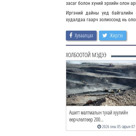
засаг болон хүний эрхийн олон а
Иргэний дайны үед байгалийн б
худалдаа гаарч золиосонд нь оло
Хуваалцах
Жиргэх
ХОЛБООТОЙ МЭДЭЭ
Ашигт малтмалын тухай хуулийн
өөрчлөлтөөр 200…
2026 оны 05 сарын 07