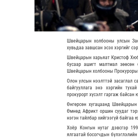
Швейцарын холбооны улсын Зас
хувьдаа завшсан эсэх хэргийг сэ
Швейцарын харьяат Кристоф Хюбе
бусаар ашигт малтмал зөөсөн 
Швейцарын холбооны Прокурорын
Олон улсын нээлттэй засаглал са
байгууллага энэ хэргийн туха
прокурорт хүсэлт гаргаж байсан 
Өнгөрсөн хугацаанд Швейцарын 
Өмнөд Африкт оршин суудаг тэрэ
нэгэн тайлбар хийгээгүй байгаа 
Хоёр Конгын нутаг дэвсгэр 19
ялгаатай босогчдын бүлэглэлийн 