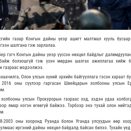
гийн газар Конгын дайны үеэр ашигт малтмал хууль бусаар
ргээн шалгана гэж зарлалаа.
р гэгч Конгын дайны үеэр үүссэн нөхцөл байдлыг далимдуулан
байж болзошгүй гэж үзэн мөрдөн шалгах ажиллагаа хийж б
 газраас мэдээлжээ.
наачилга, Олон улсын хүний эрхийн байгууллага гэсэн хараат бу
й 2016 оны сүүлээр гаргасан Швейцарын холбооны улсын Е
юм.
холбооны улсын Прокурорын газраас хэд, хэдэн удаа холбог
эр ямар нэгэн өгөөгүй байжээ. Тэрбээр энэ тухай олон нийтэ
юм.
98-2003 оны хооронд Руанда болон Уганда улсуудын өөр хоо
улмаас иргэний дайны нөхцөл байдалд байсан билээ. Тухайн үед