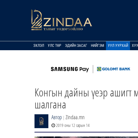
ЭХЛЭЛ
УЛС ТӨР
ЭДИЙН ЗАСАГ
НИЙГЭМ
УУЛ УУРХАЙ
ХУ
Конгын дайны үеэр ашигт м
шалгана
Автор
Zindaa.mn
|
2019 оны 12 сарын 14