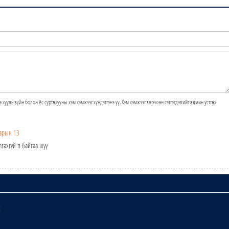
э хууль зүйн болон ёс суртахууны хэм хэмжээг хүндэтгэнэ үү. Хэм хэмжээг зөрчсөн сэтгэгдэлийг админ устгах
арын 13
гахгүй п байгаа шүү
х