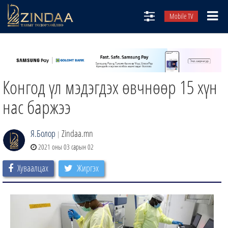
Mobile TV
НИЙТЛЭЛЧИД
ТВ8
Конгод үл мэдэгдэх өвчнөөр 15 хүн
ӨГЛӨӨНИЙ СОНИН
АУДИО ЗОХИОЛ
нас баржээ
ЗИНДАА СЭТГҮҮЛ
Я.Болор
Zindaa.mn
|
2021 оны 03 сарын 02
Хуваалцах
Жиргэх