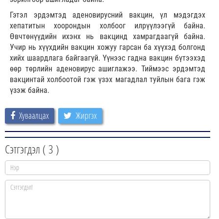
Гэтэл эрдэмтэд аденовирусний вакцин, үл мэдэгдэх
хепатитын хоорондын холбоог илрүүлээгүй байна.
Өвчтөнүүдийн ихэнх нь вакцинд хамрагдаагүй байна.
Учир нь хүүхдийн вакцин хожуу гарсан ба хүүхэд болгонд
хийх шаардлага байгаагүй. Үүнээс гадна вакцин бүтээхэд
өөр төрлийн аденовирус ашиглажээ. Тиймээс эрдэмтэд
вакцинтай холбоотой гэж үзэх магадлал туйлын бага гэж
үзэж байна.
Хуваалцах
Жиргэх
Сэтгэгдэл (
3
)