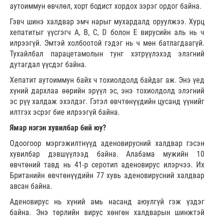
аутоиммун өвчлөл, хорт бодист хордох зэрэг ордог байна.
Гэвч шинэ халдвар эмч нарыг мухардалд оруулжээ. Хурц
хепатитыг үүсгэгч А, В, С, D болон Е вирусийн аль нь ч
илрээгүй. Эмтэй холбоотой гэдэг нь ч мөн батлагдаагүй.
Тухайлбал парацетамолын тунг хэтрүүлэхэд элэгний
дутагдал үүсдэг байна.
Хепатит аутоиммун байх ч тохиолдолд байдаг аж. Энэ үед
хүний дархлаа өөрийн эрүүл эс, энэ тохиолдолд элэгний
эс рүү халдаж эхэлдэг. Гэтэл өвчтөнүүдийн цусанд үүнийг
илтгэх эсрэг бие илрээгүй байна.
Ямар нэгэн хувилбар бий юу?
Одоогоор мэргэжилтнүүд аденовирусний халдвар гэсэн
хувилбар дэвшүүлээд байна. Алабама мужийн 10
өвчтөний тавд нь 41-р серотип аденовирус илэрчээ. Их
Британийн өвчтөнүүдийн 77 хувь аденовирусний халдвар
авсан байна.
Аденовирус нь хүний амь насанд аюулгүй гэж үздэг
байна. Энэ төрлийн вирус хөнгөн халдварын шинжтэй