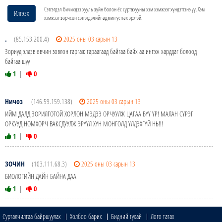
Сэтгэгдэл бичихдээ хууль зүйн болон ёс суртахууны хэм хэмжээг хүндэтгэнэ үү. Хэм
Илгээх
хэмжээг зөрчсөн сэтгэгдэлийг админ устгах эрхтэй.
.
(85.153.200.4)
2025 оны 03 сарын 13
Зориуд элдэв өвчин зовлон гаргаж тараагаад байгаа байх аа.ингэж харддаг болоод
байгаа шүү
1
|
0
Ничоз
(146.59.159.138)
2025 оны 03 сарын 13
ИЙМ ДАЛД ЗОРИЛГОТОЙ ХОРЛОН МЭДЭЭ ОРЧУУЛЖ ЦАГАА БҮҮ ҮР! МАЛАН СҮРЭГ
ОРКУУД НОМХОРЧ ВАКСДУУЛЖ ЭРҮҮЛ ХҮН МОНГОЛД ҮЛДЭХГҮЙ НЬ!!!
1
|
0
ЗОЧИН
(103.111.68.3)
2025 оны 03 сарын 13
БИОЛОГИЙН ДАЙН БАЙНА ДАА
1
|
0
Сурталчилгаа байршуулах
Холбоо барих
Бидний тухай
Лого татах