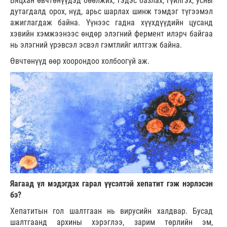
Бяцхан өвчтөнүүдэд бөөлжих, гэдэс базлах, гүйлгэх, усны
дутагдалд орох, нүд, арьс шарлах шинж тэмдэг түгээмэл
ажиглагдаж байна. Үүнээс гадна хүүхдүүдийн цусанд
хэвийн хэмжээнээс өндөр элэгний фермент илэрч байгаа
нь элэгний үрэвсэл эсвэл гэмтлийг илтгэж байна.
Өвчтөнүүд өөр хоорондоо холбоогүй аж.
Яагаад үл мэдэгдэх гарал үүсэлтэй хепатит гэж нэрлэсэн
бэ?
Хепатитын гол шалтгаан нь вирусийн халдвар. Бусад
шалтгаанд архины хэрэглээ, зарим төрлийн эм,