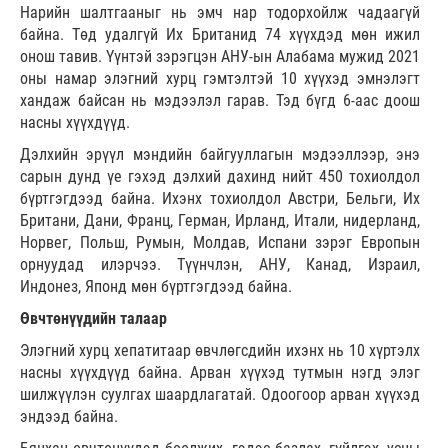
Нарийн шалтгааныг нь эмч нар тодорхойлж чадаагүй
байна. Төд удалгүй Их Британид 74 хүүхдэд мөн ижил
онош тавив. Үүнтэй зэрэгцэн АНУ-ын Алабама мужид 2021
оны намар элэгний хурц гэмтэлтэй 10 хүүхэд эмнэлэгт
хандаж байсан нь мэдээлэл гарав. Тэд бүгд 6-аас доош
насны хүүхдүүд.
Дэлхийн эрүүл мэндийн байгууллагын мэдээллээр, энэ
сарын дунд үе гэхэд дэлхий дахинд нийт 450 тохиолдол
бүртгэгдээд байна. Ихэнх тохиолдол Австри, Бельги, Их
Британи, Дани, Франц, Герман, Ирланд, Итали, нидерланд,
Норвег, Польш, Румын, Молдав, Испани зэрэг Европын
орнуудад илэрчээ. Түүнчлэн, АНУ, Канад, Израил,
Индонез, Японд мөн бүртгэгдээд байна.
Өвчтөнүүдийн талаар
Элэгний хурц хепатитаар өвчлөгсдийн ихэнх нь 10 хүртэлх
насны хүүхдүүд байна. Арван хүүхэд тутмын нэгд элэг
шилжүүлэн суулгах шаардлагатай. Одоогоор арван хүүхэд
эндээд байна.