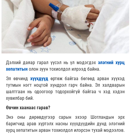
Дэлхий даяар гарал үүсэл нь үл мэдэгдэх
элэгний хурц
хепатитын
олон зуун тохиолдол илрээд байна.
Эл өвчинд
хүүхдүүд
өртөж байгаа бөгөөд арван хүүхэд
тутмын нэгт ноцтой хүндрэл гарч байна. Эл халдварын
шалтгаан нь одоогоор тодорхойгүй байгаа ч хэд хэдэн
хувилбар бий.
Өвчин хаанаас гарав?
Энэ оны дөрөвдүгээр сарын эхээр Шотландын эрх
баригчид арав хүртэлх насны хүүхдүүдийн дунд элэгний
хурц хепатитын арван тохиолдол илэрсэн тухай мэдээлэв.