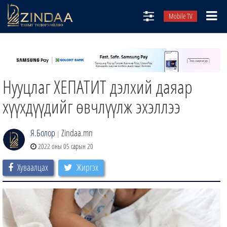
Mobile TV
НИЙТЛЭЛЧИД
ТВ8
Нууцлаг ХЕПАТИТ дэлхий даяар
ӨГЛӨӨНИЙ СОНИН
АУДИО ЗОХИОЛ
хүүхдүүдийг өвчлүүлж эхэллээ
ЗИНДАА СЭТГҮҮЛ
Я.Болор
Zindaa.mn
|
2022 оны 05 сарын 20
Хуваалцах
Жиргэх