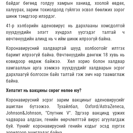
байдаг бөгөөд голдуу хамрын ханиад, хоолой өвдөх,
халуурах, зарим тохиолдолд гүйлгэх эсвэл бөөлжих зэрэг
шинж тэмдгээр илэрдэг.
41-р хэлбэрийн аденовирус нь дархлааны хомсдолтой
хүүхдүүдийн элэгт хүндрэл үүсгэдэг талтай ч
өвчтөнүүдийн алинд нь ч ийм шинж илрээгүй байна.
Коронавирусний халдвартай шууд холбоотойг илтгэх
баримт илрээгүй байна. Өвчтөнүүдийн дөнгөж 18 хувь нь
ковидоор өвдөж байжээ. Хөл хорио болон халдвар
хамгааллын арга хэмжээ хүүхдүүдийг халдварын эсрэг
дархлаагүй болгосон байх талтай гэж эмч нар таамаглаж
байна.
Хепатит нь вакцины сөрөг нөлөө юу?
Коронавирусний эсрэг зарим вакциныг аденовирусийг
ашиглан бүтээжээ. Тухайлбал, Oxford/AstraZeneca,
Johnson&Johnson, "Спутник V". Эдгээр вакцинд үржих
чадвараа алдсан, генийн өөрчлөлттэй вирус агуулагдаж
буй. Үүнийг коронавирусний генийн кодыг эсэд хүргэх
зорилгоор ашигладаг байна.