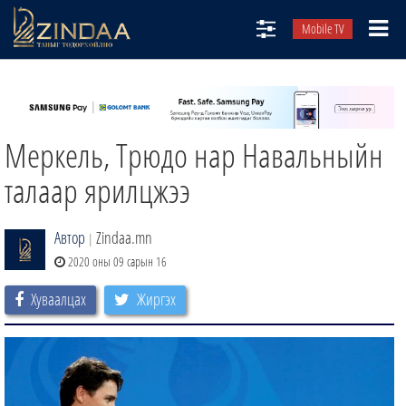
Mobile TV
НИЙТЛЭЛЧИД
ТВ8
Меркель, Трюдо нар Навальныйн
ӨГЛӨӨНИЙ СОНИН
АУДИО ЗОХИОЛ
талаар ярилцжээ
ЗИНДАА СЭТГҮҮЛ
Автор
Zindaa.mn
|
2020 оны 09 сарын 16
Хуваалцах
Жиргэх