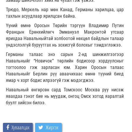
замаар шинэчлэлт хийх нь чухал гэж үзжээ.
Трюдо, Меркель нар мөн Канад, Германы харилцаа, цар
тахлын асуудлаар ярилцсан байна.
Үүний өмнө Оросын Төрийн тэргүүн Владимир Путин
Францын Ерөнхийлөгч Эммануэл Макронтой утсаар
ярихдаа Навальныйтай холбоотой нөхцөл байдлын талаар
үндэслэлгүй буруутгах нь зохисгүй болохыг тэмдэглэжээ.
Германы талаас энэ сарын 2-нд шинжилгээгээр
Навальныйг “Новичок” төрлийн бодисоор хордуулсныг
тогтоолоо гэж зарласан юм. Харин Оросын талаас
Навальныйг Берлин рүү аваачихаас өмнө түүний биед
ямар ч хорт бодис илрээгүй гэж мэдэгджээ.
Навальный өнгөрсөн сард Томскоос Москва руу нисэж
явахдаа гэнэт бие нь муудаж, онгоц Омск хотод яаралтай
буулт хийсэн билээ.
Хуваалцах
Жиргэх