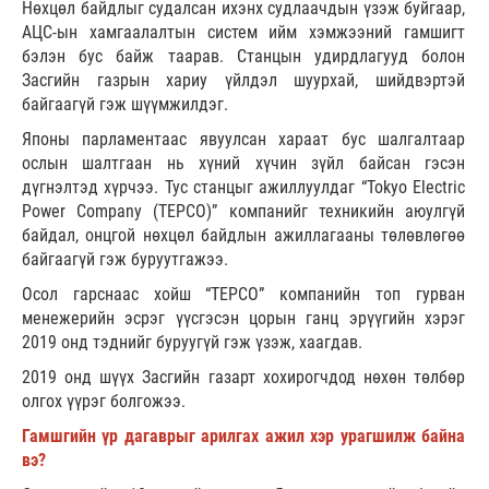
Нөхцөл байдлыг судалсан ихэнх судлаачдын үзэж буйгаар,
АЦС-ын хамгаалалтын систем ийм хэмжээний гамшигт
бэлэн бус байж таарав. Станцын удирдлагууд болон
Засгийн газрын хариу үйлдэл шуурхай, шийдвэртэй
байгаагүй гэж шүүмжилдэг.
Японы парламентаас явуулсан хараат бус шалгалтаар
ослын шалтгаан нь хүний хүчин зүйл байсан гэсэн
дүгнэлтэд хүрчээ. Тус станцыг ажиллуулдаг “Tokyo Electric
Power Company (TEPCO)” компанийг техникийн аюулгүй
байдал, онцгой нөхцөл байдлын ажиллагааны төлөвлөгөө
байгаагүй гэж буруутгажээ.
Осол гарснаас хойш “TEPCO” компанийн топ гурван
менежерийн эсрэг үүсгэсэн цорын ганц эрүүгийн хэрэг
2019 онд тэднийг буруугүй гэж үзэж, хаагдав.
2019 онд шүүх Засгийн газарт хохирогчдод нөхөн төлбөр
олгох үүрэг болгожээ.
Гамшгийн үр дагаврыг арилгах ажил хэр урагшилж байна
вэ?