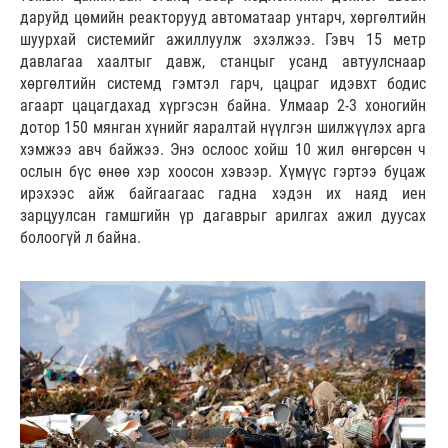
даруйд цөмийн реакторууд автоматаар унтарч, хөргөлтийн
шуурхай системийг ажиллуулж эхэлжээ. Гэвч 15 метр
давлагаа хаалтыг давж, станцыг усанд автуулснаар
хөргөлтийн системд гэмтэл гарч, цацраг идэвхт бодис
агаарт цацагдахад хүргэсэн байна. Улмаар 2-3 хоногийн
дотор 150 мянган хүнийг яаралтай нүүлгэн шилжүүлэх арга
хэмжээ авч байжээ. Энэ ослоос хойш 10 жил өнгөрсөн ч
ослын бүс өнөө хэр хоосон хэвээр. Хүмүүс гэртээ буцаж
ирэхээс айж байгаагаас гадна хэдэн их наяд иен
зарцуулсан гамшгийн үр дагаврыг арилгах ажил дуусах
болоогүй л байна.