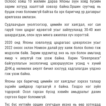
Ослоос хойш 10 жилийн дараа Японы зүүн хойд бүсийн
зарим хотууд хаалттай хэвээр байна.Оршин суугчид нь
буцаж очих боломжгүй байгаа ба эрх баригчид үр дагаврыг
арилгахаа амласан.
Судлаачдын үнэлгээгээр, цөмийн хог хаягдал, нэг сая
гаруй тонн цацраг идэвхтэй усыг зайлуулахад 30-40 жил
шаардагдаж, олон зуун мянга ажиллах хүч хэрэгтэй.
2020 онд Японы хэвлэлүүд цацрагаас цэвэрлэсэн усыг
2022 оноос эхлэн Номхон далай руу хаяж болох болно гэж
мэдээлж байв. Зарим эрдэмтэд энэ нь хүн болон амьтанд
ямар ч аюулгүй гэж үзэж байна. Харин “Greenpeace”
байгууллагын экологичид цэвэршүүлсэн усанд ч хүний
ДНК-д нөлөөлөх аюулт бичил хэсгүүд хадгалагдан үлдэнэ
гэж үзэж байна.
Японы эрх баригчид цөмийн хог хаягдлыг хэрхэх талаар
эцсийн шийдвэр гаргаагүй л байна. Гэхдээ нэг зүйл
тодорхой: Осол гарсан бүсэд хэвийн амьдралыг дахин
сэргээх бараг боломжгүй.
Тус бүс нутгийн оршин суугчдын ихэнх нь өөр хотуудад