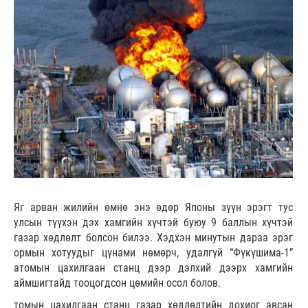
Яг арван жилийн өмнө энэ өдөр Японы зүүн эрэгт тус
улсын түүхэн дэх хамгийн хүчтэй буюу 9 баллын хүчтэй
газар хөдлөлт болсон билээ. Хэдхэн минутын дараа эрэг
ормын хотуудыг цүнами нөмөрч, удалгүй “Фүкүшима-1”
атомын цахилгаан станц дээр дэлхий дээрх хамгийн
аймшигтайд тооцогдсон цөмийн осол болов.
томын цахилгаан станц газар хөдлөлтийн дохиог авсан