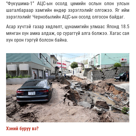
“Фүкүшима-1” АЦС-ын осолд цөмийн ослын олон улсын
шаталбараар хамгийн өндөр зэрэглэлийг олгожээ. Яг ийм
зэрэглэлийг Чернобылийн АЦС-ын осолд олгосон байдаг.
Асар хүчтэй газар хөдлөлт, цүнамигийн улмаас Японд 18.5
мянган хүн амиа алдаж, ор сураггүй алга болжээ. Хагас сая
хүн орон гэргүй болсон байна.
Хэний буруу вэ?