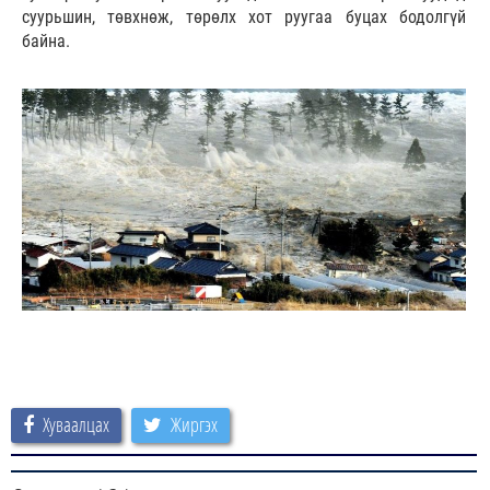
суурьшин, төвхнөж, төрөлх хот руугаа буцах бодолгүй
байна.
Хуваалцах
Жиргэх