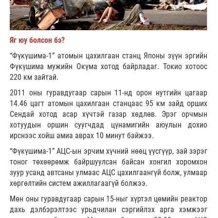
Яг юу болсон бэ?
“Фүкүшима-1” атомын цахилгаан станц Японы зүүн эргийн
Фүкүшима мужийн Окүма хотод байрладаг. Токио хотоос
220 км зайтай.
2011 оны гуравдугаар сарын 11-нд орон нутгийн цагаар
14.46 цагт атомын цахилгаан станцаас 95 км зайд орших
Сендай хотод асар хүчтэй газар хөдлөв. Эрэг орчмын
хотуудын оршин суугчдад цүнамигийн аюулын дохио
ирснээс хойш амиа аврах 10 минут байжээ.
“Фүкүшима-1” АЦС-ын эрчим хүчний нөөц үүсгүүр, зай зэрэг
тоног төхөөрөмж байршуулсан байсан хонгил хоромхон
зуур усанд автсаны улмаас АЦС цахилгаангүй болж, улмаар
хөргөлтийн систем ажиллагаагүй болжээ.
Мөн оны гуравдугаар сарын 15-ныг хүртэл цөмийн реактор
дахь дэлбэрэлтээс урьдчилан сэргийлэх арга хэмжээг