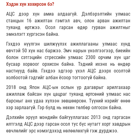
Хэдэн хүн хохирсон бэ?
АЦС дээр хүн амиа алдаагүй. Дэлбэрэлтийн улмаас
станцын 16 ажилтан гэмтэл авч, олон арван ажилтан
туяанд өртжээ. Осол гарсан өдөр гурван ажилтныг
эмнэлэгт хүргэсэн байна.
Гэхдээ нүүлгэн шилжүүлэх ажиллагааны улмаас хүнд
өвчтэй 50 хүн нас баржээ. Эмч нарын үнэлгээгээр, биеийн
болон сэтгэцийн стрессийн улмаас 2300 орчим хүн цаг
бусаар хорвоог орхисон байна. Тэдний ихэнх нь өндөр
настнууд байв. Гэхдээ эдгээр үхэл АЦС дээрх осолтой
холбоотой гэдгийг албан ёсоор тогтоогүй байна.
2018 онд Япон АЦС-ын ослын үр дагаврыг арилгахаар
ажиллаж байсан хүн цацраг туяанд өртсөний улмаас нас
барсныг анх удаа хүлээн зөвшөөрсөн. Түүний нэрийг өнөө
хэр зарлаагүй. Гэр бүлд нь нөхөн төлбөр олгосон байна.
Дэлхийн эрүүл мэндийн байгууллагаас 2013 онд гаргасан
илтгэлд АЦС дээр гарсан осол тус бүс нутагт хорт хавдрын
өвчлөлийг эрс нэмэгдэхэд нөлөөлөхгүй гэж дурджээ.