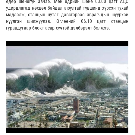
өдөр шөнөгүй авчээ. Мөн өдрийн шөнө 03.00 цагт АЦС
удирдлагад нөхцөл байдал аюултай түвшинд хүрсэн тухай
мэдээлж, станцын нутаг дэвсгэрээс аврагчдын шуурхай
нүүлгэн шилжүүлэв. Өглөөний 06.10 цагт станцын
гуравдугаар блокт асар хүчтэй дэлбэрэлт болжээ.