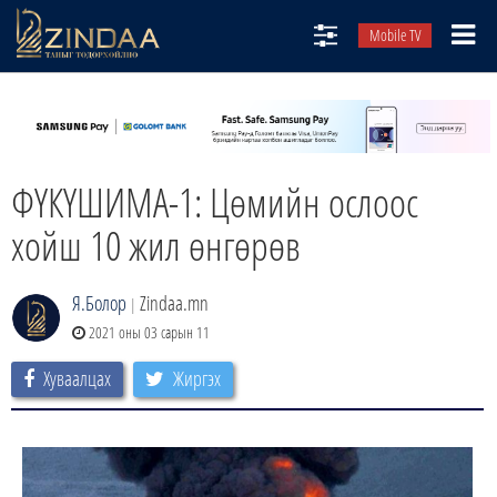
Mobile TV
НИЙТЛЭЛЧИД
ТВ8
ӨГЛӨӨНИЙ СОНИН
ФҮКҮШИМА-1: Цөмийн ослоос
АУДИО ЗОХИОЛ
хойш 10 жил өнгөрөв
ЗИНДАА СЭТГҮҮЛ
Я.Болор
Zindaa.mn
|
2021 оны 03 сарын 11
Хуваалцах
Жиргэх