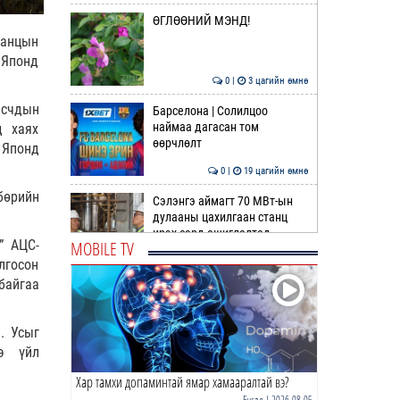
ӨГЛӨӨНИЙ МЭНД!
танцын
 Японд
0 |
3 цагийн өмнө
асчдын
Барселона | Солилцоо
наймаа дагасан том
д хаях
өөрчлөлт
 Японд
0 |
19 цагийн өмнө
бөрийн
Сэлэнгэ аймагт 70 МВт-ын
дулааны цахилгаан станц
ирэх сард ашиглалтад …
” АЦС-
MOBILE TV
0 |
20 цагийн өмнө
лгосон
байгаа
ДОХИО | Газрын тосны ханш
өсөж эхэллээ
. Усыг
э үйл
0 |
20 цагийн өмнө
Хар тамхи допаминтай ямар хамааралтай вэ?
Шатахуун дамлан борлуулсан
хоёр зөрчлийг илрүүлэн
Бусад
| 2026-08-05