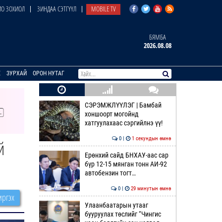
О ЗОХИОЛ
ЗИНДАА СЭТГҮҮЛ
MOBILE TV
БЯМБА
2026.08.08
E
ЗУРХАЙ
ОРОН НУТАГ
СЭРЭМЖЛҮҮЛЭГ | Бамбай
хоншоорт могойнд
хатгуулахаас сэргийлнэ үү!
0 |
1 секундын өмнө
й
Ерөнхий сайд БНХАУ-аас сар
бүр 12-15 мянган тонн АИ-92
автобензин тогт…
0 |
29 минутын өмнө
ргэх
Улаанбаатарын утааг
бууруулах төслийг “Чингис