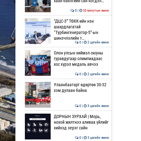
хаан баялгийн сан нэгдэл…
0 |
53 минутын өмнө
"ДЦС-3” ТӨХК-ийн нэн
шаардлагатай
“Турбингенератор-5”-ын
шинэчлэлийн т…
0 |
2 цагийн өмнө
Олон улсын хиймэл оюуны
гуравдугаар олимпиадаас
хос хүрэл медаль авчээ
0 |
2 цагийн өмнө
Улаанбаатарт өдөртөө 30-32
хэм дулаан байна
0 |
3 цагийн өмнө
ДОРНЫН ЗУРХАЙ | Морь,
нохой жилтнээ аливаа үйлийг
хийхэд эерэг сайн
0 |
3 цагийн өмнө