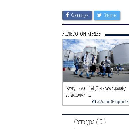
Хуваалцах
Жиргэх
ХОЛБООТОЙ МЭДЭЭ
“Фүкүшима-1” АЦС-ын усыг далайд
асгах ээлжит …
2024 оны 05 сарын 17
Сэтгэгдэл (
0
)