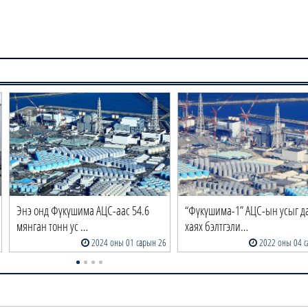
Энэ онд Фүкүшима АЦС-аас 54.6
“Фүкүшима-1” АЦС-ын усыг д
мянган тонн ус …
хаях бэлтгэли…
2024 оны 01 сарын 26
2022 оны 04 с