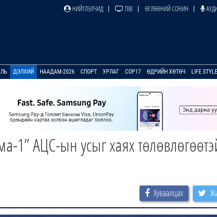
НИЙТЛЭЛЧИД
ТВ8
ӨГЛӨӨНИЙ СОНИН
АУДИ
УЛЬ
ДЭЛХИЙ
НААДАМ-2026
СПОРТ
УРЛАГ
COP17
ӨДРИЙН ХӨТӨЧ
LIFE STYL
а-1” АЦС-ын усыг хаях төлөвлөгөөтэ
Хуваалцах
Жи