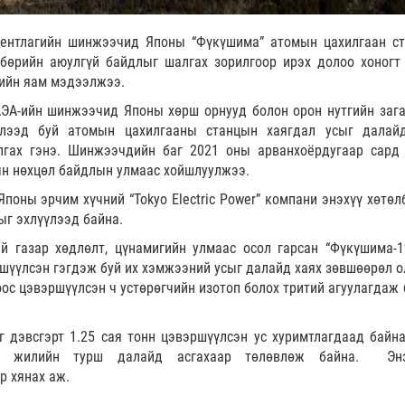
гентлагийн шинжээчид Японы “Фүкүшима” атомын цахилгаан с
лбөрийн аюулгүй байдлыг шалгах зорилгоор ирэх долоо хоногт
ийн яам мэдээлжээ.
АЭА-ийн шинжээчид Японы хөрш орнууд болон орон нутгийн заг
йлээд буй атомын цахилгааны станцын хаягдал усыг далай
лгах гэнэ. Шинжээчдийн баг 2021 оны арванхоёрдугаар сард
лын нөхцөл байдлын улмаас хойшлуулжээ.
поны эрчим хүчний “Tokyo Electric Power” компани энэхүү хөтөл
ыг эхлүүлээд байна.
й газар хөдлөлт, цүнамигийн улмаас осол гарсан “Фүкүшима-1
шүүлсэн гэгдэж буй их хэмжээний усыг далайд хаях зөвшөөрөл о
оос цэвэршүүлсэн ч устөрөгчийн изотоп болох тритий агуулагдаж 
 дэвсгэрт 1.25 сая тонн цэвэршүүлсэн ус хуримтлагдаад байна
0 жилийн турш далайд асгахаар төлөвлөж байна. Эн
р хянах аж.