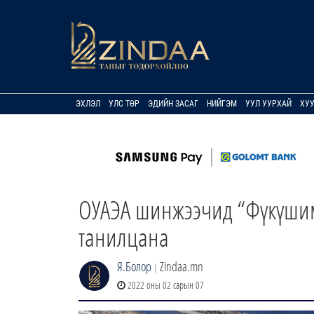
ЭХЛЭЛ
УЛС ТӨР
ЭДИЙН ЗАСАГ
НИЙГЭМ
УУЛ УУРХАЙ
ХУ
ОУАЭА шинжээчид “Фүкүшим
танилцана
Я.Болор
Zindaa.mn
|
2022 оны 02 сарын 07