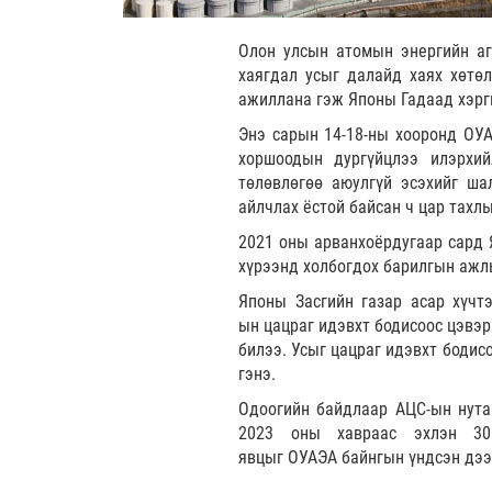
Олон улсын атомын энергийн а
хаягдал усыг далайд хаях хөтө
ажиллана гэж Японы Гадаад хэрг
Энэ сарын 14-18-ны хооронд ОУ
хоршоодын дургүйцлээ илэрхи
төлөвлөгөө аюулгүй эсэхийг ша
айлчлах ёстой байсан ч цар тах
2021 оны арванхоёрдугаар сард Я
хүрээнд холбогдох барилгын ажл
Японы Засгийн газар асар хүчтэ
ын цацраг идэвхт бодисоос цэвэр
билээ. Усыг цацраг идэвхт бодис
гэнэ.
Одоогийн байдлаар АЦС-ын нутаг
2023 оны хавраас эхлэн 3
явцыг ОУАЭА байнгын үндсэн дээ