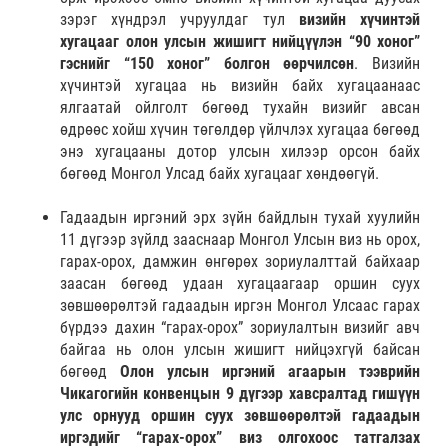
зэрэг хүндрэл учруулдаг тул
визийн хүчинтэй
хугацааг олон улсын жишигт нийцүүлэн “90 хоног”
гэснийг “150 хоног” болгон өөрчилсөн
. Визийн
хүчинтэй хугацаа нь визийн байх хугацаанаас
ялгаатай ойлголт бөгөөд тухайн визийг авсан
өдрөөс хойш хүчин төгөлдөр үйлчлэх хугацаа бөгөөд
энэ хугацааны дотор улсын хилээр орсон байх
бөгөөд Монгол Улсад байх хугацааг хөндөөгүй.
Гадаадын иргэний эрх зүйн байдлын тухай хуулийн
11 дүгээр зүйлд зааснаар Монгол Улсын виз нь орох,
гарах-орох, дамжин өнгөрөх зориулалттай байхаар
заасан бөгөөд удаан хугацаагаар оршин суух
зөвшөөрөлтэй гадаадын иргэн Монгол Улсаас гарах
бүрдээ дахин “гарах-орох” зориулалтын визийг авч
байгаа нь олон улсын жишигт нийцэхгүй байсан
бөгөөд
Олон улсын иргэний агаарын тээврийн
Чикагогийн конвенцын 9 дүгээр хавсралтад гишүүн
улс орнууд оршин суух зөвшөөрөлтэй гадаадын
иргэдийг “гарах-орох” виз олгохоос татгалзах