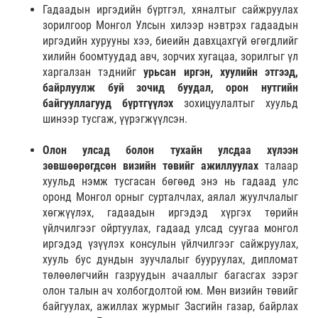
Гадаадын иргэдийн бүртгэл, хяналтыг сайжруулах
зорилгоор Монгол Улсын хилээр нэвтрэх гадаадын
иргэдийн хурууны хээ, биеийн давхцахгүй өгөгдлийг
хилийн боомтуудад авч, зорчих хугацаа, зорилгыг үл
харгалзан тэднийг
урьсан иргэн, хуулийн этгээд,
байрлуулж буй зочид буудал, орон нутгийн
байгууллагууд бүртгүүлэх
зохицуулалтыг хуульд
шинээр тусгаж, үүрэгжүүлсэн.
Олон улсад болон тухайн
улсдаа хүлээн
зөвшөөрөгдсөн визийн төвийг ажиллуулах
талаар
хуульд нэмж тусгасан бөгөөд энэ нь гадаад улс
оронд Монгол орныг сурталчлах, аялал жуулчлалыг
хөгжүүлэх, гадаадын иргэдэд хүргэх төрийн
үйлчилгээг ойртуулах, гадаад улсад суугаа монгол
иргэдэд үзүүлэх консулын үйлчилгээг сайжруулах,
хууль бус дундын зуучлалыг бууруулах, дипломат
төлөөлөгчийн газруудын ачааллыг багасгах зэрэг
олон талын ач холбогдолтой юм. Мөн визийн төвийг
байгуулах, ажиллах журмыг Засгийн газар, байрлах