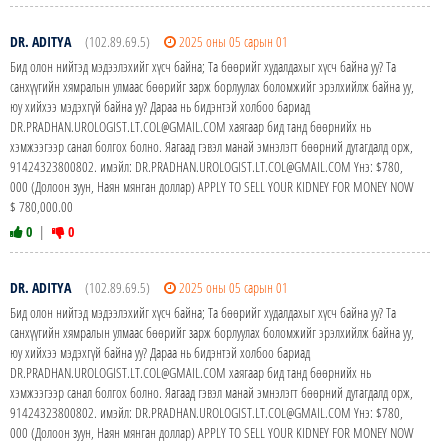
DR. ADITYA
(102.89.69.5)
2025 оны 05 сарын 01
Бид олон нийтэд мэдээлэхийг хүсч байна; Та бөөрийг худалдахыг хүсч байна уу? Та
санхүүгийн хямралын улмаас бөөрийг зарж борлуулах боломжийг эрэлхийлж байна уу,
юу хийхээ мэдэхгүй байна уу? Дараа нь бидэнтэй холбоо бариад
DR.PRADHAN.UROLOGIST.LT.COL@GMAIL.COM хаягаар бид танд бөөрнийх нь
хэмжээгээр санал болгох болно. Яагаад гэвэл манай эмнэлэгт бөөрний дутагдалд орж,
91424323800802. имэйл: DR.PRADHAN.UROLOGIST.LT.COL@GMAIL.COM Yнэ: $780,
000 (Долоон зуун, Наян мянган доллар) APPLY TO SELL YOUR KIDNEY FOR MONEY NOW
$ 780,000.00
0
|
0
DR. ADITYA
(102.89.69.5)
2025 оны 05 сарын 01
Бид олон нийтэд мэдээлэхийг хүсч байна; Та бөөрийг худалдахыг хүсч байна уу? Та
санхүүгийн хямралын улмаас бөөрийг зарж борлуулах боломжийг эрэлхийлж байна уу,
юу хийхээ мэдэхгүй байна уу? Дараа нь бидэнтэй холбоо бариад
DR.PRADHAN.UROLOGIST.LT.COL@GMAIL.COM хаягаар бид танд бөөрнийх нь
хэмжээгээр санал болгох болно. Яагаад гэвэл манай эмнэлэгт бөөрний дутагдалд орж,
91424323800802. имэйл: DR.PRADHAN.UROLOGIST.LT.COL@GMAIL.COM Yнэ: $780,
000 (Долоон зуун, Наян мянган доллар) APPLY TO SELL YOUR KIDNEY FOR MONEY NOW