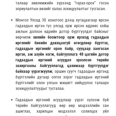
талаар зөвлөмжийн хүрээнд “гарах-орох” гэсэн
зориулалтын визийг халах зохицуулалтыг тусгасан.
Монгол Улсад 30 хоногоос дээш хугацаагаар ирсэн
гадаадын иргэн тус улсад орж ирсэн өдрөөс хойш
ажлын долоон өдрийн дотор бүртгүүлдэг байсныг
өөрчилж
хилийн боомтоор орж ирэхэд гадаадын
иргэнийг биеийн давхцахгүй өгөгдлөөр бүртгэх,
гадаадын иргэнийг орон байр, сууцаар хангасан
иргэн, аж ахуйн нэгж, байгууллага 48 цагийн дотор
гадаадын иргэний асуудал эрхэлсэн төрийн
захиргааны байгууллагад цахимаар бүртгүүлдэг
байхаар үүрэгжүүлж
, оршин суугч гадаадын иргэнд
бүртгэлийн дугаар олгох зэрэг гадаадын иргэний
бүртгэлийг олон улсын жишигт нийцүүлэх талаарх
зохицуулалтуудыг тусгалаа.
Гадаадын иргэний асуудлаар үүрэг хүлээж буй
төрийн байгууллагууд өөр өөр мэдээллийн сан
ашиглах, харилцан мэдээлэл солилцох үйл