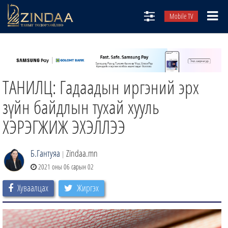
Mobile TV
НИЙТЛЭЛЧИД
ТВ8
ТАНИЛЦ: Гадаадын иргэний эрх
ӨГЛӨӨНИЙ СОНИН
АУДИО ЗОХИОЛ
зүйн байдлын тухай хууль
ЗИНДАА СЭТГҮҮЛ
ХЭРЭГЖИЖ ЭХЭЛЛЭЭ
Б.Гантуяа
Zindaa.mn
|
2021 оны 06 сарын 02
Хуваалцах
Жиргэх