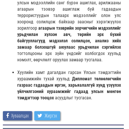
улсын мэдээллийн санг бүрэн ашиглах, арилжааны
агаарын тээвэр ашиглаж буй гадаадын
террористуудын талаарх мэдээллийг олон улс
хооронд солилцож байхаар заасныг хэрэгжүүлэх
зорилгоор
агаарын тээврийн зорчигчийн мэдээллийг
урьдчилан хүлээн авч, төрийн эрх бүхий
байгууллагууд мэдээлэл солилцон, анализ хийх
замаар болзошгүй аюулаас урьдчилан сэргийлэх
тогтолцооны эрх зүйн үндсийг холбогдох хуульд
нэмэлт, өөрчлөлт оруулах замаар тусгалаа.
Хуулийн хамт дагалдан гарсан Улсын тэмдэгтийн
хураамжийн тухай хуульд
Дипломат төлөөлөгчийн
газраас гадаадын иргэн, харьяалалгүй хүнд үзүүлэх
үйлчилгээний хураамжийг гадаад улсын мөнгөн
тэмдэгтээр тооцох
асуудлыг тусгасан.
Хуваалцах
Жиргэх