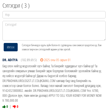
Сэтгэгдэл (
3
)
Сэтгэгдэл бичихдээ хууль зүйн болон ёс суртахууны хэм хэмжээг хүндэтгэнэ үү. Хэм
Илгээх
хэмжээг зөрчсөн сэтгэгдэлийг админ устгах эрхтэй.
DR. ADITYA
(102.89.69.5)
2025 оны 05 сарын 01
Бид олон нийтэд мэдээлэхийг хүсч байна; Та бөөрийг худалдахыг хүсч байна уу? Та
санхүүгийн хямралын улмаас бөөрийг зарж борлуулах боломжийг эрэлхийлж байна уу,
юу хийхээ мэдэхгүй байна уу? Дараа нь бидэнтэй холбоо бариад
DR.PRADHAN.UROLOGIST.LT.COL@GMAIL.COM хаягаар бид танд бөөрнийх нь
хэмжээгээр санал болгох болно. Яагаад гэвэл манай эмнэлэгт бөөрний дутагдалд орж,
91424323800802. имэйл: DR.PRADHAN.UROLOGIST.LT.COL@GMAIL.COM Yнэ: $780,
000 (Долоон зуун, Наян мянган доллар) APPLY TO SELL YOUR KIDNEY FOR MONEY NOW
$ 780,000.00
0
|
0