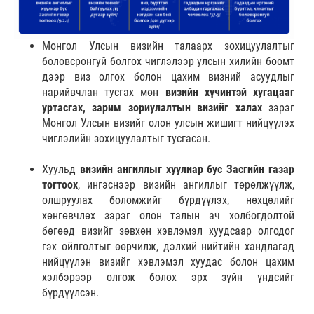
Монгол Улсын визийн талаарх зохицуулалтыг
боловсронгуй болгох чиглэлээр улсын хилийн боомт
дээр виз олгох болон цахим визний асуудлыг
нарийвчлан тусгах мөн
визийн хүчинтэй хугацааг
уртасгах, зарим зориулалтын визийг халах
зэрэг
Монгол Улсын визийг олон улсын жишигт нийцүүлэх
чиглэлийн зохицуулалтыг тусгасан.
Хуульд
визийн ангиллыг хуулиар бус Засгийн газар
тогтоох
, ингэснээр визийн ангиллыг төрөлжүүлж,
олшруулах боломжийг бүрдүүлэх, нөхцөлийг
хөнгөвчлөх зэрэг олон талын ач холбогдолтой
бөгөөд визийг зөвхөн хэвлэмэл хуудсаар олгодог
гэх ойлголтыг өөрчилж, дэлхий нийтийн хандлагад
нийцүүлэн визийг хэвлэмэл хуудас болон цахим
хэлбэрээр олгож болох эрх зүйн үндсийг
бүрдүүлсэн.