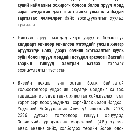
хүний наймааны хохирогч болсон болон эрүүл мэнд
зэрэг хүндэтгэн үзэх шалтгааны улмаас албадан
гаргахаас чөлөөлдөг
байх зохицуулалтыг хуульд
тусгалаа.
Нийтийн эрүүл мэндэд аюул учруулж болзошгүй
халдварт өвчнөөр өвчилсөн этгээдийг улсын хилээр
оруулахгүй байх, дээрх өвчний жагсаалтыг хууль
зүйн болон эрүүл мэндийн асуудал эрхэлсэн Засгийн
газрын гишүүд хамтран батлах
талаарх
зохицуулалтыг тусгасан.
Визийн нөхцөл уян хатан болж байгаатай
холбоотойгоор үндэсний аюулгүй байдлыг хангах,
гадаадын иргэдэд тавих хяналтыг сайжруулах, гэмт
хэрэг, зөрчлөөс урьдчилан сэргийлэх болон Нэгдсэн
Үндэсний Байгууллагын Аюулгүй зөвлөлийн 2178,
2396 дугаар тогтоолоор гишүүн орнуудад
Зорчигчийн урьдчилсан мэдээллийг (API) хүлээн
авах, анализ хийх, холбогдох төрийн болон олон