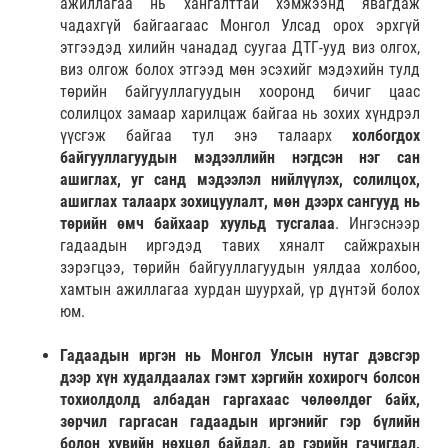
ажиллагаа нь хангалттай хэмжээнд явагдаж
чадахгүй байгаагаас Монгол Улсад орох эрхгүй
этгээдэд хилийн чанадад суугаа ДТГ-ууд виз олгох,
виз олгож болох этгээд мөн эсэхийг мэдэхийн тулд
төрийн байгууллагуудын хооронд бичиг цаас
солилцох замаар харилцаж байгаа нь зохих хүндрэл
үүсгэж байгаа тул энэ талаарх
холбогдох
байгууллагуудын мэдээллийн нэгдсэн нэг сан
ашиглах, уг санд мэдээлэл нийлүүлэх, солилцох,
ашиглах талаарх зохицуулалт, мөн дээрх сангууд нь
төрийн өмч байхаар хуульд тусгалаа
. Ингэснээр
гадаадын иргэдэд тавих хяналт сайжрахын
зэрэгцээ, төрийн байгууллагуудын уялдаа холбоо,
хамтын ажиллагаа хурдан шуурхай, үр дүнтэй болох
юм.
Гадаадын иргэн нь Монгол Улсын нутаг дэвсгэр
дээр хүн худалдаалах гэмт хэргийн хохирогч болсон
тохиолдолд албадан гаргахаас чөлөөлдөг байх,
зөрчил гаргасан гадаадын иргэнийг гэр бүлийн
болон хувийн нөхцөл байдал, ар гэрийн гачигдал,