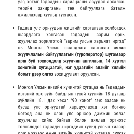
улс, хотыг Гадаадын харилцааны асуудал эрхэлсэн
төрийн захиргааны төв байгууллага баталж
ажиллахаар хуульд тусгасан.
Гадаад улс орнуудын жишгийг харгалзан холбогдох
шаардлага хангасан гадаадын зарим орны
жуулчлах зорилготой “зарим улсын харьяат иргэд”
нь Монгол Улсын шаардлага хангасан
аялал
жуулчлалын байгууллагын (туроператор) шугамаар
ирж буй тохиолдолд жуулчин ангиллын, 14 хүртэл
хоногийн хугацаатай, нэг удаагийн визийг хилийн
боомт дээр олгох
зохицуулалт оруулсан.
Монгол Улсын визийн хүчинтэй хугацаа нь Гадаадын
иргэний эрх зүйн байдлын тухай хуулийн 18 дугаар
зүйлийн 18.1 дэх хэсэг “90 хоног” гэж заасан нь
бусад улс орнуудтай харьцуулахад хэт богино
бөгөөд энэ нь олон улс орноор дамжин аялал
жуулчлал хийж байгаа болон аяллаа эртнээс
төлөвлөдөг гадаадын иргэдийн хувьд улсын хилээр
орж ирэхээс өмнө визийн хүчинтэй хугацаа дуусах