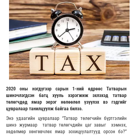
2020 оны нэгдүгээр сарын 1-ний өдрөөс Татварын
шинэчлэгдсэн багц хууль хэрэгжиж эхлэхэд татвар
төлөгчдөд ямар эерэг нөлөөлөл үзүүлэх вэ гэдгийг
цувралаар танилцуулж байгаа билээ.
Энэ удаагийн цувралаар “Татвар төлөгчийн бүртгэлийн
шинэ журмаар татвар төлөгчдийн цаг завыг хэмнэх,
хөдөлмөр хөнгөвчлөх ямар зохицуулалтууд орсон бэ?”