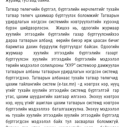
журамд тусгаад байна.
Татвар төлөгчийн бүртгэл, бүртгэлийн өөрчлөлтийг тухайн
татвар төлөгч цахимаар бүртгүүлэх боломжийг Татварын
удирдлагын нэгдсэн системийн нэвтрүүлэлтийн хүрээнд
бүрэн шийдвэрлэсэн. Жишээ нь, одоогийн журмаар
хуулийн этгээдийн бүртгэлийн газар бүртгүүлснийхээ
дараа татварын албанд өөрийн биеэр ирж цаасан бичиг
баримтаа дахин бүрдүүлж бүртгүүлдэг байсан. Одоогийн
журмаар хуулийн этгээдийн бүртгэлийн газарт
бүртгүүлсэн хуулийн этгээдийн бүртгэлийн мэдээлэл
төрийн мэдээлэл солилцооны “ХУР” системээр дамжуулан
татварын албаны татварын удирдлагын нэгдсэн системд
бүртгэгдэнэ. Татварын албанаас тухайн татвар төлөгчид
цахим тайлангийн систем (e-tax.mn) –д нэвтрэх нэр, нууц
үгийг тухайн хуулийн этгээдийн системд бүртгэлтэй гар
утас, цахим шуудангийн хаягаар илгээнэ. Энэхүү нэвтрэх
нэр, нууц үгийг ашиглан цахим татварын системд нэвтрэн
бүртгэлийн мэдээллээ баталгаажуулна. Энэхүү мэдээлэл
нь тухайн хуулийн этгээдийн хуулийн этгээдийн бүртгэлд
бүртгэгдсэн мэдээлэл байх тул засварлах боломжгүй.