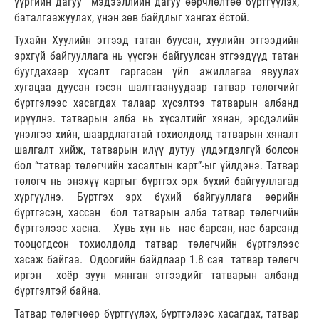
үүргийн дагуу мэдээллийн дагуу өөрчлөлтөө бүртгүүлэх,
баталгаажуулах, үнэн зөв байдлыг хангах ёстой.
Тухайн Хуулийн этгээд татан буусан, хуулийн этгээдийн
эрхгүй байгууллага нь үүсгэн байгуулсан этгээдүүд татан
буугдахаар хүсэлт гаргасан үйл ажиллагаа явуулах
хугацаа дуусан гэсэн шалтгаануудаар татвар төлөгчийг
бүртгэлээс хасагдах талаар хүсэлтээ татварын албанд
ирүүлнэ. татварын алба нь хүсэлтийг хянан, эрсдэлийн
үнэлгээ хийн, шаардлагатай тохиолдолд татварын хяналт
шалгалт хийж, татварын илүү дутуу үлдэгдэлгүй болсон
бол “татвар төлөгчийн хасалтын карт”-ыг үйлдэнэ. Татвар
төлөгч нь энэхүү картыг бүртгэх эрх бүхий байгууллагад
хүргүүлнэ. Бүртгэх эрх бүхий байгууллага өөрийн
бүртгэсэн, хассан бол татварын алба татвар төлөгчийн
бүртгэлээс хасна. Хувь хүн нь нас барсан, нас барсанд
тооцогдсон тохиолдолд татвар төлөгчийн бүртгэлээс
хасаж байгаа. Одоогийн байдлаар 1.8 сая татвар төлөгч
иргэн хоёр зуун мянган этгээдийг татварын албанд
бүртгэлтэй байна.
Татвар төлөгчөөр бүртгүүлэх, бүртгэлээс хасагдах, татвар