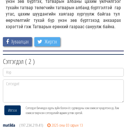
үнэн зөв бүртгэх, татварын албаны цахим үйлчилгээг
тухайн татвар төлөгчийн татварын албанд бүртгэлтэй гар
утас, цахим шуудангийн хаягаар хүргүүлж байгаа тул
өөрчлөлтийг тухай бүр үнэн зөв бүртгэхэд анхаарах
хэрэгтэй гэж Татварын ерөнхий газраас сануулж байна.
Хуваалцах
Жиргэх
Сэтгэгдэл (
2
)
Сэтгэгдэл бичихдээ хууль зүйн болон ёс суртахууны хэм хэмжээг хүндэтгэнэ үү. Хэм
Илгээх
хэмжээг зөрчсөн сэтгэгдэлийг админ устгах эрхтэй.
matilda
(197.234.219.41)
2025 оны 03 сарын 13