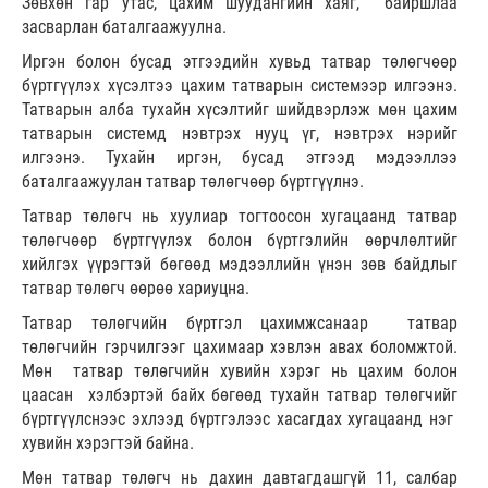
Зөвхөн гар утас, цахим шуудангийн хаяг, байршлаа
засварлан баталгаажуулна.
Иргэн болон бусад этгээдийн хувьд татвар төлөгчөөр
бүртгүүлэх хүсэлтээ цахим татварын системээр илгээнэ.
Татварын алба тухайн хүсэлтийг шийдвэрлэж мөн цахим
татварын системд нэвтрэх нууц үг, нэвтрэх нэрийг
илгээнэ. Тухайн иргэн, бусад этгээд мэдээллээ
баталгаажуулан татвар төлөгчөөр бүртгүүлнэ.
Татвар төлөгч нь хуулиар тогтоосон хугацаанд татвар
төлөгчөөр бүртгүүлэх болон бүртгэлийн өөрчлөлтийг
хийлгэх үүрэгтэй бөгөөд мэдээллийн үнэн зөв байдлыг
татвар төлөгч өөрөө хариуцна.
Татвар төлөгчийн бүртгэл цахимжсанаар татвар
төлөгчийн гэрчилгээг цахимаар хэвлэн авах боломжтой.
Мөн татвар төлөгчийн хувийн хэрэг нь цахим болон
цаасан хэлбэртэй байх бөгөөд тухайн татвар төлөгчийг
бүртгүүлснээс эхлээд бүртгэлээс хасагдах хугацаанд нэг
хувийн хэрэгтэй байна.
Мөн татвар төлөгч нь дахин давтагдашгүй 11, салбар