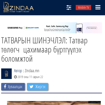
Mobile TV
НИЙТЛЭЛЧИД
ТВ8
ТАТВАРЫН ШИНЭЧЛЭЛ: Татвар
ӨГЛӨӨНИЙ СОНИН
АУДИО ЗОХИОЛ
төлөгч цахимаар бүртгүүлэх
ЗИНДАА СЭТГҮҮЛ
боломжтой
Автор
Zindaa.mn
|
2019 оны 11 сарын 22
Хуваалцах
Жиргэх