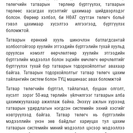
төлөгчийн татварын төрлөөр бүртгүүлэх, татварын
төрлөөс хасагдах хүсэлтийг цахимаар шийдвэрлэдэг
болсон. Өөрөөр хэлбэл, би НӨАТ суутган төлөгч больё
гэвэл цахимаар хүсэлтээ илгээгээд, бүртгүүлэх
боломжтой.
Татварын ерөнхий хууль шинэчлэн батлагдсантай
холбоотойгоор хуулийн этгээдийн бүртгэлийн тухай хуульд
оруулсан нэмэлт өөрчлөлтөөр хуулийн этгээдийн
бүртгэлийн мэдээлэл болон эцсийн өмчлөгч өөрчлөлтийг
бүртгүүлэх тухай бүр татварын тодорхойлолтыг авахаар
байгаа. Татварын тодорхойлолтыг татвар төлөгч цахим
тайлангийн систем болон ТҮЦ машинаас авах боломжтой
Татвар төлөгчийн бүртгэл, тайлагнал, буцаан олголт,
хүсэлт зэрэг 50-иад төрлийн үйлчилгээг татварын алба
цахимжуулахаар ажиллаж байна. Энэхүү ажлын хүрээнд
татварын удирдлагын нэгдсэн системийн эхний хэсгийг
нэвтрүүлээд байгаа. Татвар төлөгч нь бүртгэлийн
мэдээллийн үнэн зөв байдлыг хариуцах тул цахим
татварын системийн миний мэдээлэл цэсээр мэдээллээ