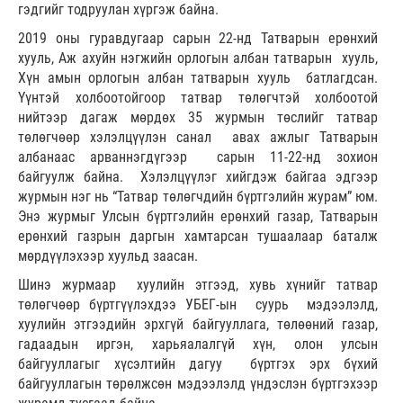
гэдгийг тодруулан хүргэж байна.
2019 оны гуравдугаар сарын 22-нд Татварын ерөнхий
хууль, Аж ахуйн нэгжийн орлогын албан татварын хууль,
Хүн амын орлогын албан татварын хууль батлагдсан.
Үүнтэй холбоотойгоор татвар төлөгчтэй холбоотой
нийтээр дагаж мөрдөх 35 журмын төслийг татвар
төлөгчөөр хэлэлцүүлэн санал авах ажлыг Татварын
албанаас арваннэгдүгээр сарын 11-22-нд зохион
байгуулж байна. Хэлэлцүүлэг хийгдэж байгаа эдгээр
журмын нэг нь “Татвар төлөгчдийн бүртгэлийн журам” юм.
Энэ журмыг Улсын бүртгэлийн ерөнхий газар, Татварын
ерөнхий газрын даргын хамтарсан тушаалаар баталж
мөрдүүлэхээр хуульд заасан.
Шинэ журмаар хуулийн этгээд, хувь хүнийг татвар
төлөгчөөр бүртгүүлэхдээ УБЕГ-ын суурь мэдээлэлд,
хуулийн этгээдийн эрхгүй байгууллага, төлөөний газар,
гадаадын иргэн, харьяалалгүй хүн, олон улсын
байгууллагыг хүсэлтийн дагуу бүртгэх эрх бүхий
байгууллагын төрөлжсөн мэдээлэлд үндэслэн бүртгэхээр