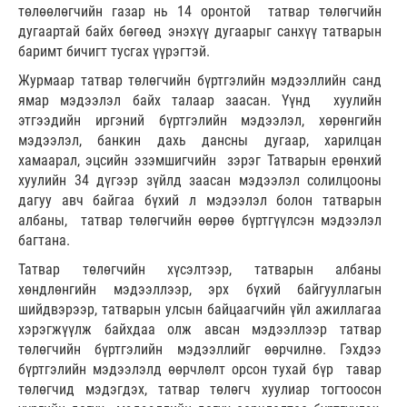
төлөөлөгчийн газар нь 14 оронтой татвар төлөгчийн
дугаартай байх бөгөөд энэхүү дугаарыг санхүү татварын
баримт бичигт тусгах үүрэгтэй.
Журмаар татвар төлөгчийн бүртгэлийн мэдээллийн санд
ямар мэдээлэл байх талаар заасан. Үүнд хуулийн
этгээдийн иргэний бүртгэлийн мэдээлэл, хөрөнгийн
мэдээлэл, банкин дахь дансны дугаар, харилцан
хамаарал, эцсийн эзэмшигчийн зэрэг Татварын ерөнхий
хуулийн 34 дүгээр зүйлд заасан мэдээлэл солилцооны
дагуу авч байгаа бүхий л мэдээлэл болон татварын
албаны, татвар төлөгчийн өөрөө бүртгүүлсэн мэдээлэл
багтана.
Татвар төлөгчийн хүсэлтээр, татварын албаны
хөндлөнгийн мэдээллээр, эрх бүхий байгууллагын
шийдвэрээр, татварын улсын байцаагчийн үйл ажиллагаа
хэрэгжүүлж байхдаа олж авсан мэдээллээр татвар
төлөгчийн бүртгэлийн мэдээллийг өөрчилнө. Гэхдээ
бүртгэлийн мэдээлэлд өөрчлөлт орсон тухай бүр тавар
төлөгчид мэдэгдэх, татвар төлөгч хуулиар тогтоосон