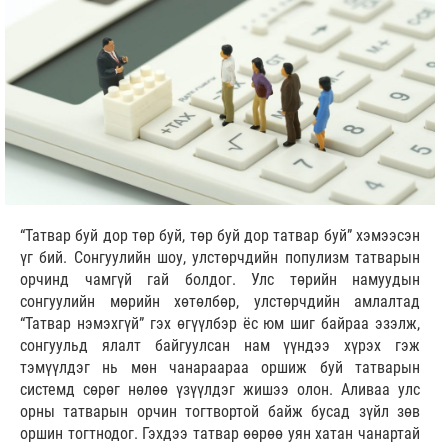
“Татвар буй дор төр буй, төр буй дор татвар буй” хэмээсэн
үг бий. Сонгуулийн шоу, улстөрчдийн популизм татварын
орчинд чамгүй гай болдог. Улс төрийн намуудын
сонгуулийн мөрийн хөтөлбөр, улстөрчдийн амлалтад
“Татвар нэмэхгүй” гэх өгүүлбэр ёс юм шиг байраа эзэлж,
сонгуульд ялалт байгуулсан нам үүндээ хүрэх гэж
тэмүүлдэг нь мөн чанараараа оршиж буй татварын
системд сөрөг нөлөө үзүүлдэг жишээ олон. Аливаа улс
орны татварын орчин тогтвортой байж бусад зүйл зөв
оршин тогтнодог. Гэхдээ татвар өөрөө уян хатан чанартай