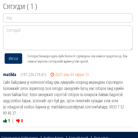
Сэтгэгдэл (
1
)
Сэтгэгдэл бичихдээ хууль зүйн болон ёс суртахууны хэм хэмжээг хүндэтгэнэ үү. Хэм
Илгээх
хэмжээг зөрчсөн сэтгэгдэлийг админ устгах эрхтэй.
matilda
(197.234.219.41)
2025 оны 03 сарын 13
Сайн байцгаана уу ноёнтоон\nБид хувь хүмүүсийн хооронд мөрөөдлөө хэрэгжүүлэх
боломжийг олгох зорилгоор зээл олгодог санхүүгийн бүтэц юм.\nХэрэв танд хувийн
төсөл байгаа бол; Эсвэл санхүүжилт хэрэгтэй.\nХэрэв та сонирхож байвал бидэнтэй
шууд холбоо барьж, зээлэхийг хүсч буй дүн, эргэн төлөлтийн хугацааг хэлж өгнө
үү.\nБидэнтэй холбоо барина уу: matildalecoustre@gmail.com\nwhatsapp: 0033 7 52
89 40 37
1
|
0
Сурталчилгаа байршуулах
Холбоо барих
Бидний тухай
Лого татах