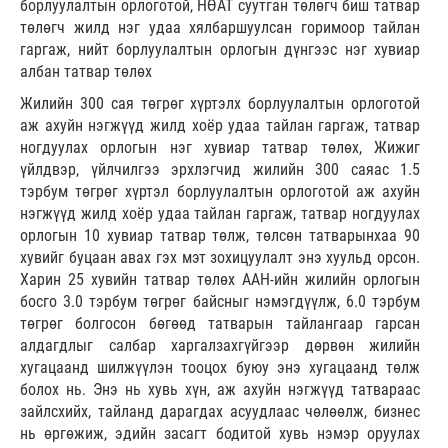
борлуулалтын орлоготой, НӨАТ суутган төлөгч биш татвар
төлөгч жилд нэг удаа хялбаршуулсан горимоор тайлан
гаргаж, нийт борлуулалтын орлогын дүнгээс нэг хувиар
албан татвар төлөх
Жилийн 300 сая төгрөг хүртэлх борлуулалтын орлоготой
аж ахуйн нэгжүүд жилд хоёр удаа тайлан гаргаж, татвар
ногдуулах орлогын нэг хувиар татвар төлөх, Жижиг
үйлдвэр, үйлчилгээ эрхлэгчид жилийн 300 саяас 1.5
тэрбум төгрөг хүртэл борлуулалтын орлоготой аж ахуйн
нэгжүүд жилд хоёр удаа тайлан гаргаж, татвар ногдуулах
орлогын 10 хувиар татвар төлж, төлсөн татварынхаа 90
хувийг буцаан авах гэх мэт зохицуулалт энэ хуульд орсон.
Харин 25 хувийн татвар төлөх ААН-ийн жилийн орлогын
босго 3.0 тэрбум төгрөг байсныг нэмэгдүүлж, 6.0 тэрбум
төгрөг болгосон бөгөөд татварын тайлангаар гарсан
алдагдлыг салбар харгалзахгүйгээр дөрвөн жилийн
хугацаанд шилжүүлэн тооцох буюу энэ хугацаанд төлж
болох нь. Энэ нь хувь хүн, аж ахуйн нэгжүүд татвараас
зайлсхийх, тайланд дарагдах асуудлаас чөлөөлж, бизнес
нь өргөжиж, эдийн засагт бодитой хувь нэмэр оруулах