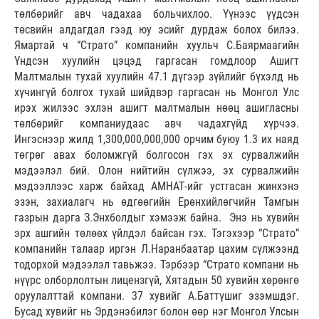
төлбөрийг авч чадахаа больчихлоо. Үүнээс үүдсэн
төсвийн алдагдал гээд юу эсийг дурдаж болох билээ.
Ямартай ч “Страто” компанийн хуульч С.Баярмаагийн
Үндсэн хуулийн цэцэд гаргасан гомдлоор Ашигт
Малтмалын тухай хуулийн 47.1 дүгээр зүйлийг бүхэлд нь
хүчингүй болгох тухай шийдвэр гаргасан нь Монгол Улс
ирэх жилээс эхлэн ашигт малтмалын нөөц ашигласны
төлбөрийг компаниудаас авч чадахгүйд хүрчээ.
Ингэснээр жилд 1,300,000,000,000 орчим буюу 1.3 их наяд
төгрөг авах боломжгүй болгосон гэх эх сурвалжийн
мэдээлэл бий. Олон нийтийн сүлжээ, эх сурвалжийн
мэдээллээс харж байхад АМНАТ-ийг устгасан жинхэнэ
эзэн, захиалагч нь өдгөөгийн Ерөнхийлөгчийн Тамгын
газрын дарга З.Энхболдыг хэмээж байна. Энэ нь хувийн
эрх ашгийн төлөөх үйлдэл байсан гэх. Тэгэхээр “Страто”
компанийн талаар иргэн Л.Наранбаатар цахим сүлжээнд
тодорхой мэдээлэл тавьжээ. Тэрбээр “Страто компани нь
нүүрс олборлолтын лицензгүй, Хятадын 50 хувийн хөрөнгө
оруулалттай компани. 37 хувийг А.Баттүшиг эзэмшдэг.
Бусад хувийг нь Эрдэнэбилэг болон өөр нэг Монгол Улсын