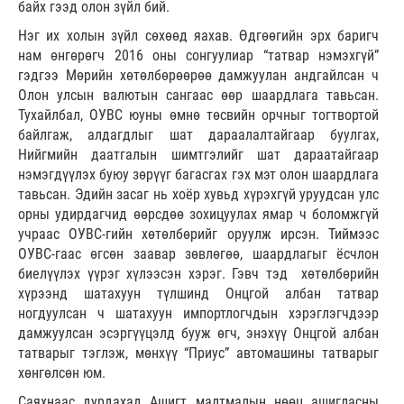
байх гээд олон зүйл бий.
Нэг их холын зүйл сөхөөд яахав. Өдгөөгийн эрх баригч
нам өнгөрөгч 2016 оны сонгуулиар “татвар нэмэхгүй”
гэдгээ Мөрийн хөтөлбөрөөрөө дамжуулан андгайлсан ч
Олон улсын валютын сангаас өөр шаардлага тавьсан.
Тухайлбал, ОУВС юуны өмнө төсвийн орчныг тогтвортой
байлгаж, алдагдлыг шат дараалалтайгаар буулгах,
Нийгмийн даатгалын шимтгэлийг шат дараатайгаар
нэмэгдүүлэх буюу зөрүүг багасгах гэх мэт олон шаардлага
тавьсан. Эдийн засаг нь хоёр хувьд хүрэхгүй уруудсан улс
орны удирдагчид өөрсдөө зохицуулах ямар ч боломжгүй
учраас ОУВС-гийн хөтөлбөрийг оруулж ирсэн. Тиймээс
ОУВС-гаас өгсөн заавар зөвлөгөө, шаардлагыг ёсчлон
биелүүлэх үүрэг хүлээсэн хэрэг. Гэвч тэд хөтөлбөрийн
хүрээнд шатахуун түлшинд Онцгой албан татвар
ногдуулсан ч шатахуун импортлогчдын хэрэглэгчдээр
дамжуулсан эсэргүүцэлд бууж өгч, энэхүү Онцгой албан
татварыг тэглэж, мөнхүү “Приус” автомашины татварыг
хөнгөлсөн юм.
Саяхнаас дурдахад Ашигт малтмалын нөөц ашигласны