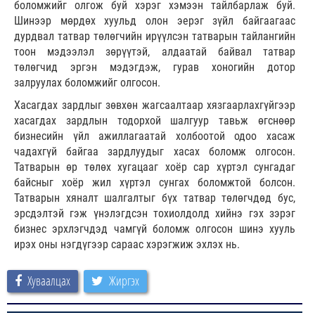
боломжийг олгож буй хэрэг хэмээн тайлбарлаж буй.
Шинээр мөрдөх хуульд олон эерэг зүйл байгаагаас
дурдвал татвар төлөгчийн ирүүлсэн татварын тайлангийн
тоон мэдээлэл зөрүүтэй, алдаатай байвал татвар
төлөгчид эргэн мэдэгдэж, гурав хоногийн дотор
залруулах боломжийг олгосон.
Хасагдах зардлыг зөвхөн жагсаалтаар хязгаарлахгүйгээр
хасагдах зардлын тодорхой шалгуур тавьж өгснөөр
бизнесийн үйл ажиллагаатай холбоотой одоо хасаж
чадахгүй байгаа зардлуудыг хасах боломж олгосон.
Татварын өр төлөх хугацааг хоёр сар хүртэл сунгадаг
байсныг хоёр жил хүртэл сунгах боломжтой болсон.
Татварын хяналт шалгалтыг бүх татвар төлөгчдөд бус,
эрсдэлтэй гэж үнэлэгдсэн тохиолдолд хийнэ гэх зэрэг
бизнес эрхлэгчдэд чамгүй боломж олгосон шинэ хууль
ирэх оны нэгдүгээр сараас хэрэгжиж эхлэх нь.
Хуваалцах
Жиргэх