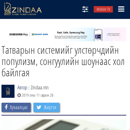
Mobile TV
НИЙТЛЭЛЧИД
ТВ8
Татварын системийг улстөрчдийн
ӨГЛӨӨНИЙ СОНИН
АУДИО ЗОХИОЛ
популизм, сонгуулийн шоунаас хол
ЗИНДАА СЭТГҮҮЛ
байлгая
Автор
Zindaa.mn
|
2019 оны 11 сарын 28
Хуваалцах
Жиргэх