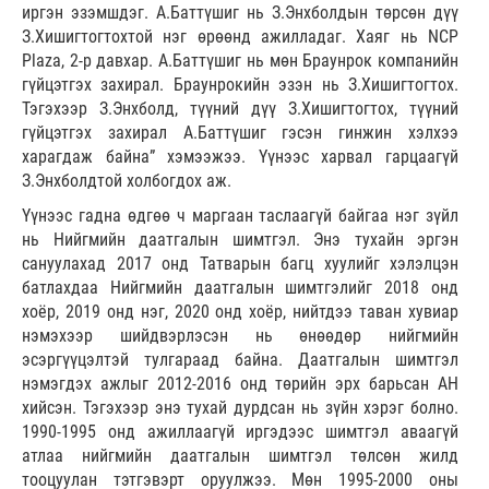
иргэн эзэмшдэг. А.Баттүшиг нь З.Энхболдын төрсөн дүү
З.Хишигтогтохтой нэг өрөөнд ажилладаг. Хаяг нь NCP
Plaza, 2-р давхар. А.Баттүшиг нь мөн Браунрок компанийн
гүйцэтгэх захирал. Браунрокийн эзэн нь З.Хишигтогтох.
Тэгэхээр З.Энхболд, түүний дүү З.Хишигтогтох, түүний
гүйцэтгэх захирал А.Баттүшиг гэсэн гинжин хэлхээ
харагдаж байна” хэмээжээ. Үүнээс харвал гарцаагүй
З.Энхболдтой холбогдох аж.
Үүнээс гадна өдгөө ч маргаан таслаагүй байгаа нэг зүйл
нь Нийгмийн даатгалын шимтгэл. Энэ тухайн эргэн
сануулахад 2017 онд Татварын багц хуулийг хэлэлцэн
батлахдаа Нийгмийн даатгалын шимтгэлийг 2018 онд
хоёр, 2019 онд нэг, 2020 онд хоёр, нийтдээ таван хувиар
нэмэхээр шийдвэрлэсэн нь өнөөдөр нийгмийн
эсэргүүцэлтэй тулгараад байна. Даатгалын шимтгэл
нэмэгдэх ажлыг 2012-2016 онд төрийн эрх барьсан АН
хийсэн. Тэгэхээр энэ тухай дурдсан нь зүйн хэрэг болно.
1990-1995 онд ажиллаагүй иргэдээс шимтгэл аваагүй
атлаа нийгмийн даатгалын шимтгэл төлсөн жилд
тооцуулан тэтгэвэрт оруулжээ. Мөн 1995-2000 оны