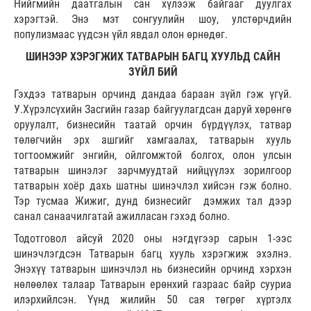
Нийгмийн даатгалын сан хүлээж байгааг дуулгах
хэрэгтэй. Энэ мэт сонгуулийн шоу, улстөрчдийн
популизмаас үүдсэн үйл явдал олон өрнөдөг.
ШИНЭЭР ХЭРЭГЖИХ ТАТВАРЫН БАГЦ ХУУЛЬД САЙН
ЗҮЙЛ БИЙ
Гэхдээ татварын орчинд дандаа бараан зүйл гэж үгүй.
У.Хүрэлсүхийн Засгийн газар байгуулагдсан даруй хөрөнгө
оруулалт, бизнесийн таатай орчин бүрдүүлэх, татвар
төлөгчийн эрх ашгийг хамгаалах, татварын хууль
тогтоомжийг энгийн, ойлгомжтой болгох, олон улсын
татварын шинэлэг зарчмуудтай нийцүүлэх зорилгоор
татварын хоёр дахь шатны шинэчлэл хийсэн гэж болно.
Тэр тусмаа Жижиг, дунд бизнесийг дэмжих тал дээр
санал санаачилгатай ажилласан гэхэд болно.
Тодотговол айсуй 2020 оны нэгдүгээр сарын 1-ээс
шинэчлэгдсэн Татварын багц хууль хэрэгжиж эхэлнэ.
Энэхүү татварын шинэчлэл нь бизнесийн орчинд хэрхэн
нөлөөлөх талаар Татварын ерөнхий газраас байр сууриа
илэрхийлсэн. Үүнд жилийн 50 сая төгрөг хүртэлх