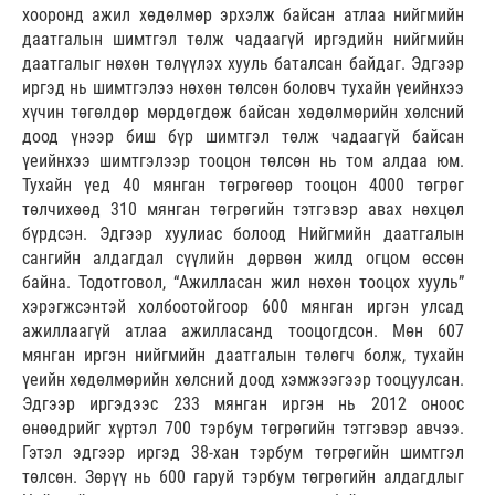
хооронд ажил хөдөлмөр эрхэлж байсан атлаа нийгмийн
даатгалын шимтгэл төлж чадаагүй иргэдийн нийгмийн
даатгалыг нөхөн төлүүлэх хууль баталсан байдаг. Эдгээр
иргэд нь шимтгэлээ нөхөн төлсөн боловч тухайн үеийнхээ
хүчин төгөлдөр мөрдөгдөж байсан хөдөлмөрийн хөлсний
доод үнээр биш бүр шимтгэл төлж чадаагүй байсан
үеийнхээ шимтгэлээр тооцон төлсөн нь том алдаа юм.
Тухайн үед 40 мянган төгрөгөөр тооцон 4000 төгрөг
төлчихөөд 310 мянган төгрөгийн тэтгэвэр авах нөхцөл
бүрдсэн. Эдгээр хуулиас болоод Нийгмийн даатгалын
сангийн алдагдал сүүлийн дөрвөн жилд огцом өссөн
байна. Тодотговол, “Ажилласан жил нөхөн тооцох хууль”
хэрэгжсэнтэй холбоотойгоор 600 мянган иргэн улсад
ажиллаагүй атлаа ажилласанд тооцогдсон. Мөн 607
мянган иргэн нийгмийн даатгалын төлөгч болж, тухайн
үеийн хөдөлмөрийн хөлсний доод хэмжээгээр тооцуулсан.
Эдгээр иргэдээс 233 мянган иргэн нь 2012 оноос
өнөөдрийг хүртэл 700 тэрбум төгрөгийн тэтгэвэр авчээ.
Гэтэл эдгээр иргэд 38-хан тэрбум төгрөгийн шимтгэл
төлсөн. Зөрүү нь 600 гаруй тэрбум төгрөгийн алдагдлыг