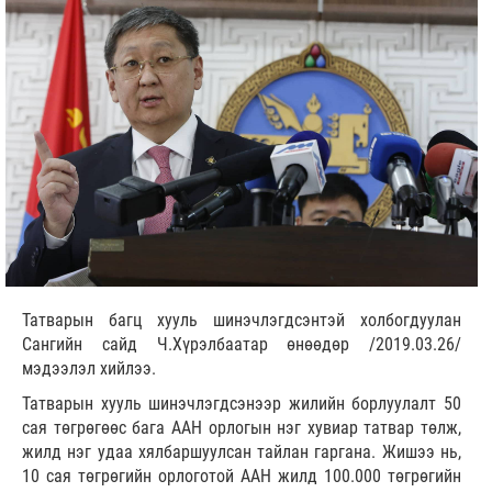
Татварын багц хууль шинэчлэгдсэнтэй холбогдуулан
Сангийн сайд Ч.Хүрэлбаатар өнөөдөр /2019.03.26/
мэдээлэл хийлээ.
Татварын хууль шинэчлэгдсэнээр жилийн борлуулалт 50
сая төгрөгөөс бага ААН орлогын нэг хувиар татвар төлж,
жилд нэг удаа хялбаршуулсан тайлан гаргана. Жишээ нь,
10 сая төгрөгийн орлоготой ААН жилд 100.000 төгрөгийн