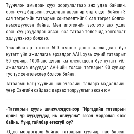
Түүнчлэн амьдран суух зориулалтаар анх удаа байшин,
орон сууц барьсан, худалдан авсан иргэнд өгдөг байсан 3
сая төгрөгийн татварын хөнгөлөлтийг 6 сая төгрөг болгон
нэмэгдүүлсэн байна. Мөн ипотекийн зээлээр анх удаа
орон сууц худалдан авсан бол татвар төлөгчид хөнгөлөлт
эдлүүлэхээр болжээ.
Улаанбаатар хотоос 500 км-ээс дээш алслагдсан бүс
нутагт үйл ажиллагаа эрхэлдэг ААН, хувь хүний татварыг
50 хувиар, 1000-аас дээш км алслагдсан бүс нутагт үйл
ажиллагаа явуулдаг ААН-ийн төлсөн татварыг 90 хувиар
тус тус хөнгөлөхөөр болсон байна.
Татварын багц хуулийн шинэчлэлийн талаарх мэдээллийн
үеэр Сангийн сайдаас дараах тодруулгыг авсан юм.
-Татварын хууль шинэчлэгдсэнээр “Иргэдийн татварын
өрийг үр хүүхдүүдэд нь өвлүүлнэ” гэсэн мэдээлэл явж
байна. Үүнд тайлбар өгөхгүй юу?
-Одоо мөрдөгдөж байгаа татварын хуулиар нас барсан