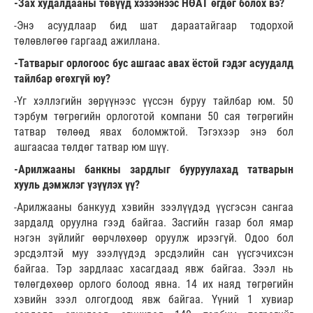
-Зах худалдааны төвүүд хэзээнээс НӨАТ өгдөг болох вэ?
-Энэ асуудлаар бид шат дараатайгаар тодорхой
төлөвлөгөө гаргаад ажиллана.
-Татварыг орлогоос бус ашгаас авах ёстой гэдэг асуудалд
тайлбар өгөхгүй юу?
-Үг хэллэгийн зөрүүнээс үүссэн буруу тайлбар юм. 50
тэрбум төгрөгийн орлоготой компани 50 сая төгрөгийн
татвар төлөөд явах боломжтой. Тэгэхээр энэ бол
ашгаасаа төлдөг татвар юм шүү.
-Арилжааны банкны зардлыг бууруулахад татварын
хууль дэмжлэг үзүүлэх үү?
-Арилжааны банкууд хэвийн зээлүүдэд үүсгэсэн сангаа
зардалд оруулна гээд байгаа. Засгийн газар бол ямар
нэгэн зүйлийг өөрчлөхөөр оруулж ирээгүй. Одоо бол
эрсдэлтэй муу зээлүүдэд эрсдэлийн сан үүсгэчихсэн
байгаа. Тэр зардлаас хасагдаад явж байгаа. Зээл нь
төлөгдөхөөр орлого болоод явна. 14 их наяд төгрөгийн
хэвийн зээл олгогдоод явж байгаа. Үүний 1 хувиар