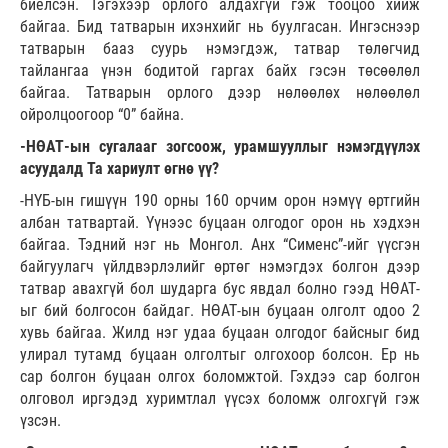
биелсэн. Тэгэхээр орлого алдахгүй гэж тооцоо хийж
байгаа. Бид татварын ихэнхийг нь буулгасан. Ингэснээр
татварын бааз суурь нэмэгдэж, татвар төлөгчид
тайлангаа үнэн бодитой гаргах байх гэсэн төсөөлөл
байгаа. Татварын орлого дээр нөлөөлөх нөлөөлөл
ойролцоогоор “0” байна.
-НӨАТ-ын сугалааг зогсоож, урамшууллыг нэмэгдүүлэх
асуудалд Та хариулт өгнө үү?
-НҮБ-ын гишүүн 190 орны 160 орчим орон нэмүү өртгийн
албан татвартай. Үүнээс буцаан олгодог орон нь хэдхэн
байгаа. Тэдний нэг нь Монгол. Анх “Сименс”-ийг үүсгэн
байгуулагч үйлдвэрлэлийг өртөг нэмэгдэх болгон дээр
татвар авахгүй бол шударга бус явдал болно гээд НӨАТ-
ыг бий болгосон байдаг. НӨАТ-ын буцаан олголт одоо 2
хувь байгаа. Жилд нэг удаа буцаан олгодог байсныг бид
улирал тутамд буцаан олголтыг олгохоор болсон. Ер нь
сар болгон буцаан олгох боломжтой. Гэхдээ сар болгон
олговол иргэдэд хуримтлал үүсэх боломж олгохгүй гэж
үзсэн.