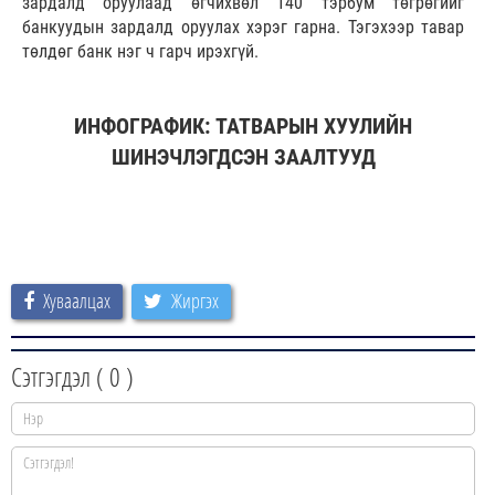
зардалд оруулаад өгчихвөл 140 тэрбум төгрөгийг
банкуудын зардалд оруулах хэрэг гарна. Тэгэхээр тавар
төлдөг банк нэг ч гарч ирэхгүй.
ИНФОГРАФИК: ТАТВАРЫН ХУУЛИЙН
ШИНЭЧЛЭГДСЭН ЗААЛТУУД
Хуваалцах
Жиргэх
Сэтгэгдэл (
0
)