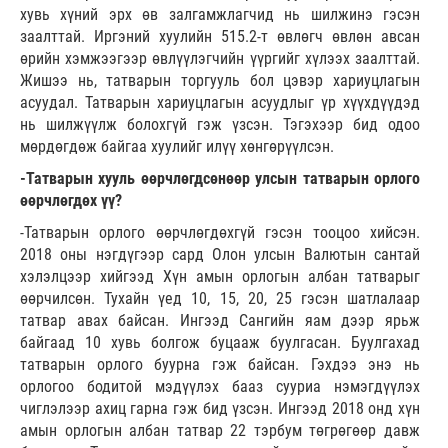
хувь хүний эрх өв залгамжлагчид нь шилжинэ гэсэн
заалттай. Иргэний хуулийн 515.2-т өвлөгч өвлөн авсан
өрийн хэмжээгээр өвлүүлэгчийн үүргийг хүлээх заалттай.
Жишээ нь, татварын торгууль бол цэвэр хариуцлагын
асуудал. Татварын хариуцлагын асуудлыг үр хүүхдүүдэд
нь шилжүүлж болохгүй гэж үзсэн. Тэгэхээр бид одоо
мөрдөгдөж байгаа хуулийг илүү хөнгөрүүлсэн.
-Татварын хууль өөрчлөгдсөнөөр улсын татварын орлого
өөрчлөгдөх үү?
-Татварын орлого өөрчлөгдөхгүй гэсэн тооцоо хийсэн.
2018 оны нэгдүгээр сард Олон улсын Валютын сантай
хэлэлцээр хийгээд Хүн амын орлогын албан татварыг
өөрчилсөн. Тухайн үед 10, 15, 20, 25 гэсэн шатлалаар
татвар авах байсан. Ингээд Сангийн яам дээр ярьж
байгаад 10 хувь болгож буцааж буулгасан. Буулгахад
татварын орлого буурна гэж байсан. Гэхдээ энэ нь
орлогоо бодитой мэдүүлэх бааз сууриа нэмэгдүүлэх
чиглэлээр ахиц гарна гэж бид үзсэн. Ингээд 2018 онд хүн
амын орлогын албан татвар 22 тэрбум төгрөгөөр давж