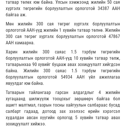
татвар төлөх юм байна. Улсын хэмжээнд жилийн 50 сая
хүртэлх төгрөгийн борлуулалтын орлоготой 34387 ААН
байгаа аж.
Мөн жилийн 300 сая төгрөг хүртэлх борлуулалтын
орлоготой ААН-үүд жилийн 1 хувийн татвар төлнө. Жилийн
300 сая төгрөг хүртэлх борлуулалтын орлоготой 47867
ААН хамаарна.
Харин жилийн 300 саяас 1.5 тэрбум төгрөгийн
борлуулалтын орлоготой ААН-үүд 10 хувийн татвар төлж,
татварынхаа 90 хувийг буцааж авах зохицуулалт хийгдсэн
байна. Жилийн 300 саяас 1.5 тэрбум төгрөгийн
борлуулалтын орлоготой 54934 ААН үйл ажиллагаа
явуулдаг юм байна.
Татварын тайлангаар гарсан алдагдлыг 4 жилийн
хугацаанд шилжүүлж тооцохыг зөршөөрч байгаа бол
ашигт малтмал, газрын тосны хайгуулын салбараас бусад
салбарт гадаад, дотоод зах зээлээс өрийн хэрэгсэл
худалдан авсан хүүгийн орлогод 5 хувийн татвар авах
зохицуулалт хийжээ.