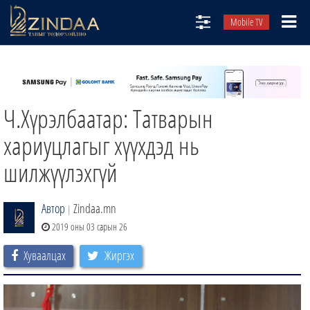
Mobile TV
НИЙТЛЭЛЧИД
ТВ8
Ч.Хүрэлбаатар: Татварын
ӨГЛӨӨНИЙ СОНИН
АУДИО ЗОХИОЛ
хариуцлагыг хүүхдэд нь
ЗИНДАА СЭТГҮҮЛ
шилжүүлэхгүй
Автор
Zindaa.mn
|
2019 оны 03 сарын 26
Хуваалцах
Жиргэх