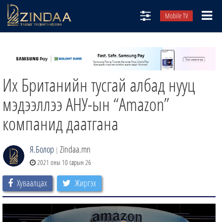
Mobile TV
НИЙТЛЭЛЧИД
ТВ8
Их Британийн тусгай албад нууц
ӨГЛӨӨНИЙ СОНИН
АУДИО ЗОХИОЛ
мэдээллээ АНУ-ын “Amazon”
ЗИНДАА СЭТГҮҮЛ
компанид даатгана
Я.Болор
Zindaa.mn
|
2021 оны 10 сарын 26
Хуваалцах
Жиргэх