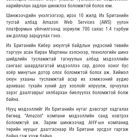
нарийвчлан задлан шинжлэх боломжтой болох юм.
Шинжээчдийн үнэлгээгээр, ирэх 10 жилд Их Британийн
тусгай албад Amazon Web Services (AWS) үүлэн
платформын үйлчилгээнд зориулж 700 саяас 1.4 тэрбум
ам.доллар зарцуулах гэнэ.
Их Британийн Кибер аюулгүй байдлын үндэсний төвийн
тэргүүн асан Киран Мартины хэлснээр, технологийн шинэ
шийдлийн тусламжтай тагнуулын албад мэдээллийн
сангаас шаардлагатай мэдээллээ сар, долоо хоног бус
хоёр минутын дотор олох боломжтой болох аж. Хиймэл
оюун ухааны тусламжтай асар их хэмжээний аудио
архиваас тухайн хүний дуу хоолойг илрүүлж, орчуулах
зэрэг даалгаврыг хялбархан биелүүлэх боломжтой болж
байна.
Нууц мэдээллийг Их Британийн нутаг дэвсгэрт хадгалах
бөгөөд “Amazon” компани мэдээллийн санд нэвтрэх
боломжгүй аж. Зарим шинжээчид АНУ-ын компанид
төрийн нууцыг даатгаснаар Их Британи эрсдэл гаргаж
байна гэж үзэж байна.