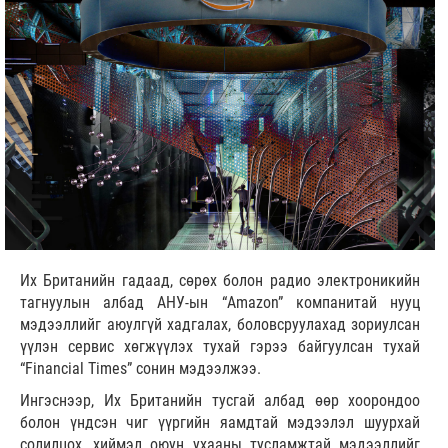
Их Британийн гадаад, сөрөх болон радио электроникийн
тагнуулын албад АНУ-ын “Amazon” компанитай нууц
мэдээллийг аюулгүй хадгалах, боловсруулахад зориулсан
үүлэн сервис хөгжүүлэх тухай гэрээ байгуулсан тухай
“Financial Times” сонин мэдээлжээ.
Ингэснээр, Их Британийн тусгай албад өөр хоорондоо
болон үндсэн чиг үүргийн яамдтай мэдээлэл шуурхай
солилцох, хиймэл оюун ухааны тусламжтай мэдээллийг