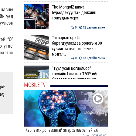
The MongolZ шинэ
 насны
бүрэлдэхүүнтэй дэлхийн
ийн үед
топуудын эсрэг
үүлсэн
0 |
12 цагийн өмнө
Татварын өрийг
эй “О”
барагдуулахдаа орлогын 30
р утас,
хувийг татвар төлөгчийн
шалгах
мэдэл…
0 |
13 цагийн өмнө
“Туул усан цогцолбор”
төслийн I шатны ТЭЗҮ-ийг
боловсруулах ажил 90 ху…
MOBILE TV
үй
0 |
13 цагийн өмнө
г,
Нийслэлийн иргэдийн
Төлөөлөгчдийн Хурлын
Ээлжит VIII хуралдаан
эхэллээ
0 |
13 цагийн өмнө
Хар тамхи допаминтай ямар хамааралтай вэ?
ТОО | Гадаад валютын нөөц
7.9 тэрбум ам.доллар давлаа
Бусад
| 2026-08-05