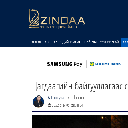
ЭХЛЭЛ
УЛС ТӨР
ЭДИЙН ЗАСАГ
НИЙГЭМ
УУЛ УУРХАЙ
ХУ
Цагдаагийн байгууллагаас 
Б.Гантуяа
Zindaa.mn
|
2022 оны 05 сарын 04