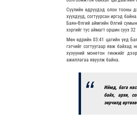
Сүүлийн өдрүүдэд олон тооны дэ
хүүхдүүд, согтуурсан иргэд байн
Баян-Өлгий аймгийн Өлгий сумын 
хэргийг тус аймагт оршин суух 32
Мөн өдрийн 03:41 цагийн үед Бая
гэгчийг согтуугаар явж байхад нь
хүзүүний монетон гинжийг дээ
ажиллагаа явуулж байна.
Иймд, бага нас
байх, архи, со
зөрчилд өртөхө