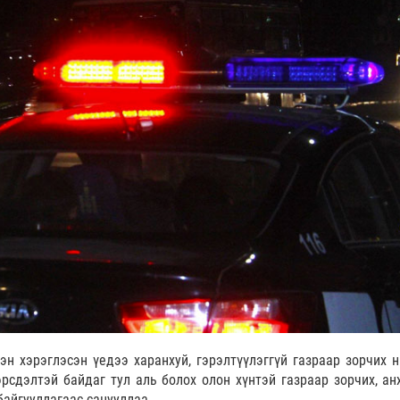
лэн хэрэглэсэн үедээ харанхуй, гэрэлтүүлэггүй газраар зорчих н
эрсдэлтэй байдаг тул аль болох олон хүнтэй газраар зорчих, ан
байгууллагаас санууллаа.