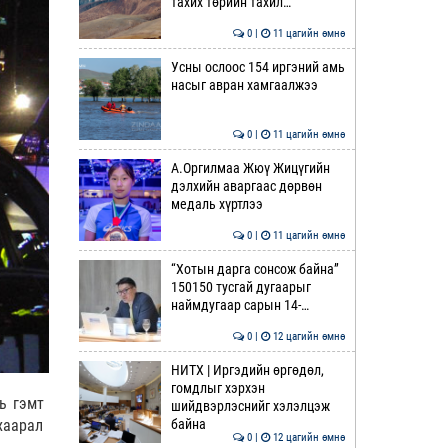
тахих төрийн тахил…
0 |
11 цагийн өмнө
Усны ослоос 154 иргэний амь
насыг авран хамгаалжээ
0 |
11 цагийн өмнө
А.Оргилмаа Жюү Жицүгийн
дэлхийн аваргаас дөрвөн
медаль хүртлээ
0 |
11 цагийн өмнө
“Хотын дарга сонсож байна”
150150 тусгай дугаарыг
наймдугаар сарын 14-…
0 |
12 цагийн өмнө
НИТХ | Иргэдийн өргөдөл,
гомдлыг хэрхэн
ь гэмт
шийдвэрлэснийг хэлэлцэж
хаарал
байна
0 |
12 цагийн өмнө