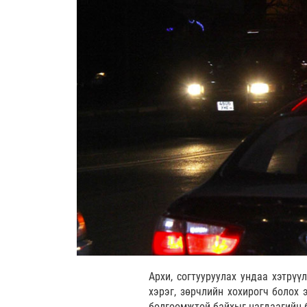
Архи, согтууруулах ундаа хэтрүү
хэрэг, зөрчлийн хохирогч болох 
болгоомжтой байхыг цагдаагийн 