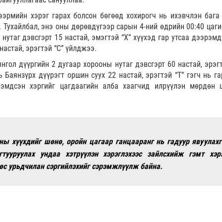
эрмийн хэрэг гарах болсон бөгөөд хохирогч нь ихэвчлэн бага
а. Тухайлбал, энэ оны дөрөвдүгээр сарын 4-ний өдрийн 00:40 цаг
нутаг дэвсгэрт 15 настай, эмэгтэй “Х” хүүхэд гар утсаа дээрэмд
 настай, эрэгтэй “С” үйлджээ.
нгол дүүргийн 2 дугаар хорооны нутаг дэвсгэрт 60 настай, эрэгт
 Баянзүрх дүүрэгт оршин суух 22 настай, эрэгтэй “Т” гэгч нь га
рэмдсэн хэргийг цагдаагийн алба хаагчид илрүүлэн мөрдөн 
ны хүүхдийг шөнө, оройн цагаар ганцааранг нь гадуур явуулахг
гтууруулах ундаа хэтрүүлэн хэрэглэхээс зайлсхийж гэмт хэрэ
өс урьдчилан сэргийлэхийг сэрэмжлүүлж байна.