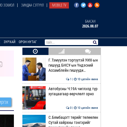
О ЗОХИОЛ
ЗИНДАА СЭТГҮҮЛ
MOBILE TV
БААСАН
2026.08.07
E
ЗУРХАЙ
ОРОН НУТАГ
Г.Тэмүүлэн тэргүүтэй УИХ-ын
гишүүд БНСУ-ын Үндэсний
Ассамблейн гишүүди…
1 |
10 цагийн өмнө
Автобусны Ч:19А чиглэлд түр
хугацаагаар өөрчлөлт орно
ргэх
0 |
10 цагийн өмнө
С.Бямбацогт төрийг төлөөлөн
Сутай хайрхны тэнгэрийг