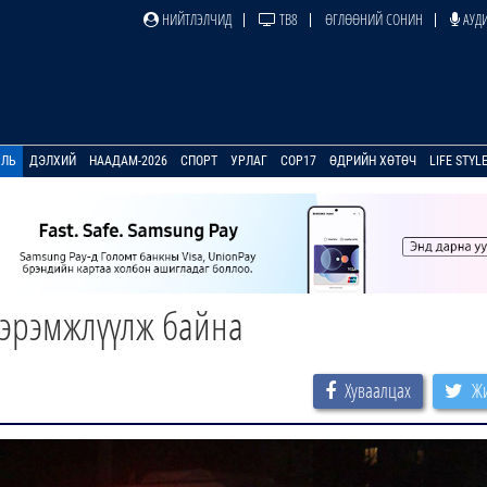
НИЙТЛЭЛЧИД
ТВ8
ӨГЛӨӨНИЙ СОНИН
АУДИ
УЛЬ
ДЭЛХИЙ
НААДАМ-2026
СПОРТ
УРЛАГ
COP17
ӨДРИЙН ХӨТӨЧ
LIFE STYL
сэрэмжлүүлж байна
Хуваалцах
Жи