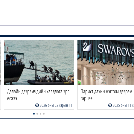
Далайн дээрэмчдийн халдлага эрс
Парист дахин нэг том дээрэм
өсжээ
гарчээ
2026 оны 02 сарын 11
2025 оны 11 с