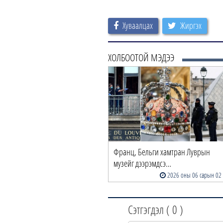
Хуваалцах
Жиргэх
ХОЛБООТОЙ МЭДЭЭ
Франц, Бельги хамтран Луврын
музейг дээрэмдсэ…
2026 оны 06 сарын 02
Сэтгэгдэл (
0
)