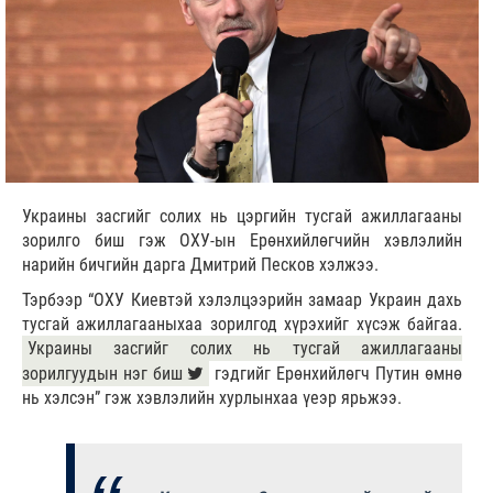
Украины засгийг солих нь цэргийн тусгай ажиллагааны
зорилго биш гэж ОХУ-ын Ерөнхийлөгчийн хэвлэлийн
нарийн бичгийн дарга Дмитрий Песков хэлжээ.
Тэрбээр “ОХУ Киевтэй хэлэлцээрийн замаар Украин дахь
тусгай ажиллагааныхаа зорилгод хүрэхийг хүсэж байгаа.
Украины засгийг солих нь тусгай ажиллагааны
зорилгуудын нэг биш
гэдгийг Ерөнхийлөгч Путин өмнө
нь хэлсэн” гэж хэвлэлийн хурлынхаа үеэр ярьжээ.