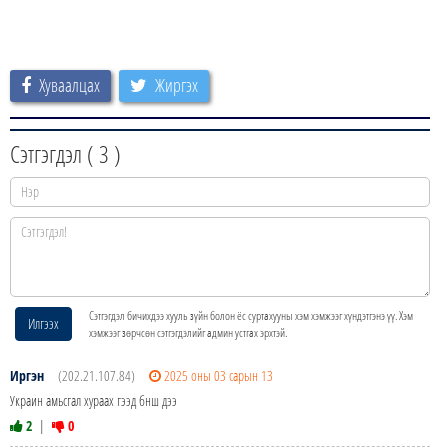
Хуваалцах
Жиргэх
Сэтгэгдэл (
3
)
Сэтгэгдэл бичихдээ хууль зүйн болон ёс суртахууны хэм хэмжээг хүндэтгэнэ үү. Хэм
Илгээх
хэмжээг зөрчсөн сэтгэгдэлийг админ устгах эрхтэй.
Иргэн
(202.21.107.84)
2025 оны 03 сарын 13
Украин амьсгал хураах гээд бнш дээ
2
|
0