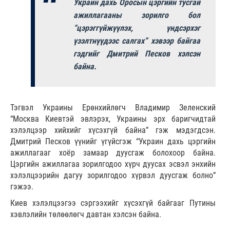
Украин дахь Оросын цэргийн тусгай
ажиллагааны зорилго бол
“цэрэггүйжүүлэх, үндсэрхэг
үзэлтнүүдээс салгах” хэвээр байгаа
гэдгийг Дмитрий Песков хэлсэн
байна.
Тэгвэл Украины Ерөнхийлөгч Владимир Зеленский
“Москва Киевтэй эвлэрэх, Украины эрх баригчидтай
хэлэлцээр хийхийг хүсэхгүй байна” гэж мэдэгдсэн.
Дмитрий Песков үүнийг үгүйсгэж “Украин дахь цэргийн
ажиллагааг хоёр замаар дуусгаж болохоор байна.
Цэргийн ажиллагаа зорилгодоо хүрч дуусах эсвэл энхийн
хэлэлцээрийн дагуу зорилгодоо хүрвэл дуусгаж болно”
гэжээ.
Киев хэлэлцээгээ сэргээхийг хүсэхгүй байгааг Путины
хэвлэлийн төлөөлөгч давтан хэлсэн байна.