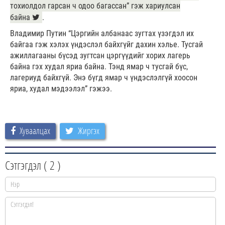
тохиолдол гарсан ч одоо багассан” гэж хариулсан
байна
.
Владимир Путин “Цэргийн албанаас зугтах үзэгдэл их
байгаа гэж хэлэх үндэслэл байхгүйг дахин хэлье. Тусгай
ажиллагааны бүсэд зугтсан цэргүүдийг хорих лагерь
байна гэх худал яриа байна. Тэнд ямар ч тусгай бүс,
лагериуд байхгүй. Энэ бүгд ямар ч үндэслэлгүй хоосон
яриа, худал мэдээлэл” гэжээ.
Хуваалцах
Жиргэх
Сэтгэгдэл (
2
)