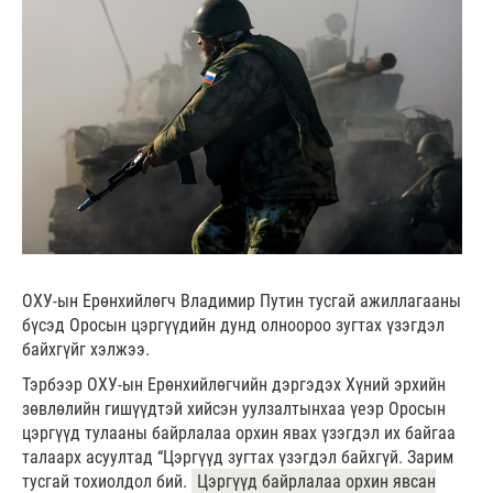
ОХУ-ын Ерөнхийлөгч Владимир Путин тусгай ажиллагааны
бүсэд Оросын цэргүүдийн дунд олноороо зугтах үзэгдэл
байхгүйг хэлжээ.
Тэрбээр ОХУ-ын Ерөнхийлөгчийн дэргэдэх Хүний эрхийн
зөвлөлийн гишүүдтэй хийсэн уулзалтынхаа үеэр Оросын
цэргүүд тулааны байрлалаа орхин явах үзэгдэл их байгаа
талаарх асуултад “Цэргүүд зугтах үзэгдэл байхгүй. Зарим
тусгай тохиолдол бий.
Цэргүүд байрлалаа орхин явсан