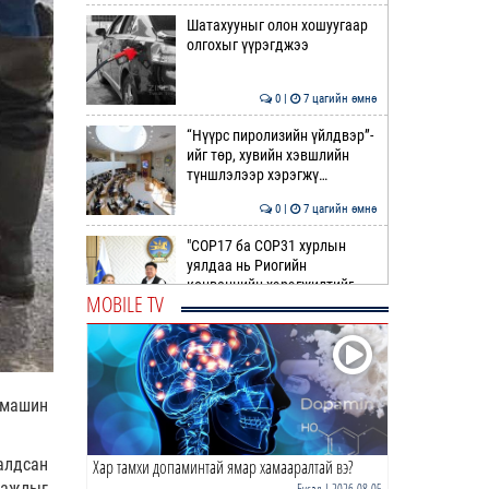
Шатахууныг олон хошуугаар
олгохыг үүрэгджээ
0 |
7 цагийн өмнө
“Нүүрс пиролизийн үйлдвэр”-
ийг төр, хувийн хэвшлийн
түншлэлээр хэрэгжү…
0 |
7 цагийн өмнө
"COP17 ба COP31 хурлын
уялдаа нь Риогийн
конвенцийн хэрэгжилтийг
MOBILE TV
ахиул…
0 |
8 цагийн өмнө
Монгол төрийн парадокс нь
шатахуун
омашин
0 |
8 цагийн өмнө
алдсан
Хар тамхи допаминтай ямар хамааралтай вэ?
Б.Пүрэвдагва: Найман
салбарын 103 үйлчилгээний
 ажлыг
Бусад
| 2026-08-05