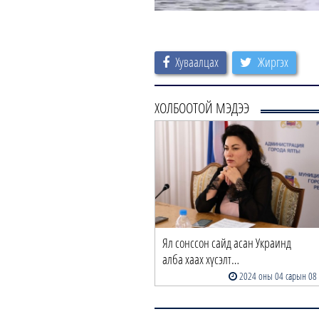
Хуваалцах
Жиргэх
ХОЛБООТОЙ МЭДЭЭ
Ял сонссон сайд асан Украинд
алба хаах хүсэлт…
2024 оны 04 сарын 08