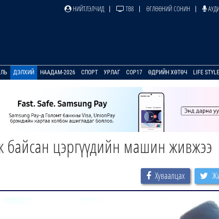
НИЙТЛЭЛЧИД
ТВ8
ӨГЛӨӨНИЙ СОНИН
АУДИ
УЛЬ
ДЭЛХИЙ
НААДАМ-2026
СПОРТ
УРЛАГ
COP17
ӨДРИЙН ХӨТӨЧ
LIFE STYL
аж байсан цэргүүдийн машин живжээ
Хуваалцах
Жи