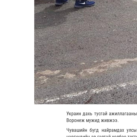
Украин дахь тусгай ажиллагааны
Воронеж мужид живжээ.
Чувашийн бүгд найрамдах улсы
цэргүүдийн ар гэртэй холбоо тог