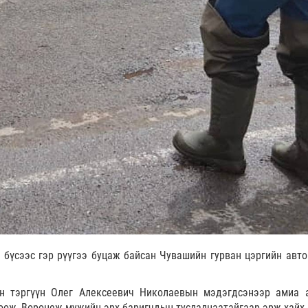
 бүсээс гэр рүүгээ буцаж байсан Чувашийн гурван цэргийн авт
н тэргүүн Олег Алексеевич Николаевын мэдэгдсэнээр амиа 
тоож, Воронеж мужийн эрх баригчдын туслалцаатайгаар эрж хайх