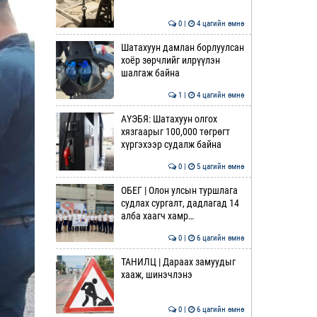
0 |
4 цагийн өмнө
Шатахуун дамлан борлуулсан
хоёр зөрчлийг илрүүлэн
шалгаж байна
1 |
4 цагийн өмнө
АҮЭБЯ: Шатахуун олгох
хязгаарыг 100,000 төгрөгт
хүргэхээр судалж байна
0 |
5 цагийн өмнө
ОБЕГ | Олон улсын туршлага
судлах сургалт, дадлагад 14
алба хаагч хамр…
0 |
6 цагийн өмнө
ТАНИЛЦ | Дараах замуудыг
хааж, шинэчлэнэ
0 |
6 цагийн өмнө