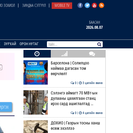
О ЗОХИОЛ
ЗИНДАА СЭТГҮҮЛ
MOBILE TV
БААСАН
2026.08.07
E
ЗУРХАЙ
ОРОН НУТАГ
Барселона | Солилцоо
наймаа дагасан том
өөрчлөлт
0 |
3 цагийн өмнө
Сэлэнгэ аймагт 70 МВт-ын
дулааны цахилгаан станц
ирэх сард ашиглалтад …
ргэх
0 |
4 цагийн өмнө
ДОХИО | Газрын тосны ханш
өсөж эхэллээ