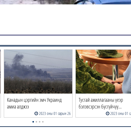
Канадын цэргийн эмч Украинд
Тусгай ажиллагааны үеэр
амиа алджээ
бэлэвсэрсэн бүсгүйчүү…
2023 оны 01 сарын 26
2023 оны 01 с