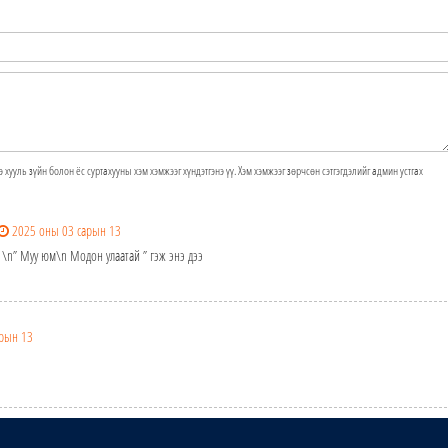
э хууль зүйн болон ёс суртахууны хэм хэмжээг хүндэтгэнэ үү. Хэм хэмжээг зөрчсөн сэтгэгдэлийг админ устгах
2025 оны 03 сарын 13
. \n” Муу юм\n Модон улаатай ” гэж энэ дээ
арын 13