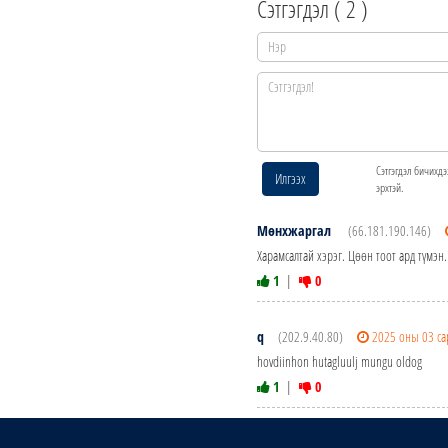
Сэтгэгдэл (
2
)
Сэтгэгдэл бичихдэ
Илгээх
эрхтэй.
Мөнхжаргал
(66.181.190.146)
Харамсалтай хэрэг. Цөөн тоот ард түмэн
1
|
0
q
(202.9.40.80)
2025 оны 03 с
hovdiinhon hutagluulj mungu oldog
1
|
0