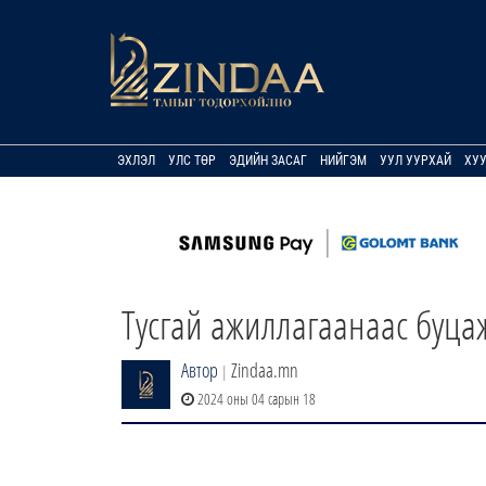
ЭХЛЭЛ
УЛС ТӨР
ЭДИЙН ЗАСАГ
НИЙГЭМ
УУЛ УУРХАЙ
ХУ
Тусгай ажиллагаанаас буц
Автор
Zindaa.mn
|
2024 оны 04 сарын 18