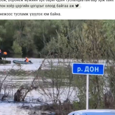
он хоёр цэргийн цогцсыг олоод байгаа аж
.
нежоос тусламж үзүүлэх юм байна.