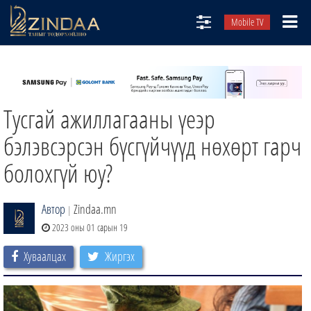
Mobile TV
НИЙТЛЭЛЧИД
ТВ8
Тусгай ажиллагааны үеэр
ӨГЛӨӨНИЙ СОНИН
АУДИО ЗОХИОЛ
бэлэвсэрсэн бүсгүйчүүд нөхөрт гарч
ЗИНДАА СЭТГҮҮЛ
болохгүй юу?
Автор
Zindaa.mn
|
2023 оны 01 сарын 19
Хуваалцах
Жиргэх