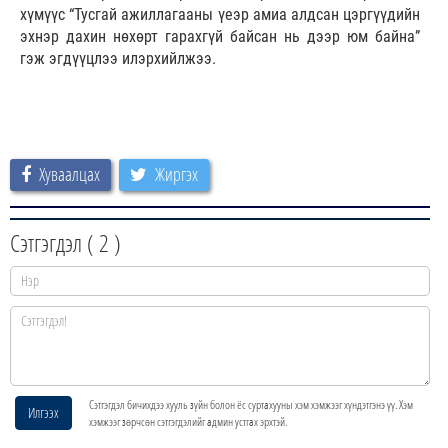
хүмүүс “Тусгай ажиллагааны үеэр амиа алдсан цэргүүдийн
эхнэр дахин нөхөрт гарахгүй байсан нь дээр юм байна”
гэж эгдүүцлээ илэрхийлжээ.
Хуваалцах
Жиргэх
Сэтгэгдэл (
2
)
Сэтгэгдэл бичихдээ хууль зүйн болон ёс суртахууны хэм хэмжээг хүндэтгэнэ үү. Хэм
Илгээх
хэмжээг зөрчсөн сэтгэгдэлийг админ устгах эрхтэй.