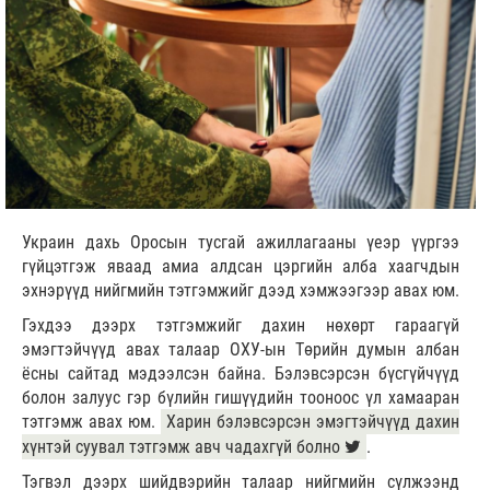
Украин дахь Оросын тусгай ажиллагааны үеэр үүргээ
гүйцэтгэж яваад амиа алдсан цэргийн алба хаагчдын
эхнэрүүд нийгмийн тэтгэмжийг дээд хэмжээгээр авах юм.
Гэхдээ дээрх тэтгэмжийг дахин нөхөрт гараагүй
эмэгтэйчүүд авах талаар ОХУ-ын Төрийн думын албан
ёсны сайтад мэдээлсэн байна. Бэлэвсэрсэн бүсгүйчүүд
болон залуус гэр бүлийн гишүүдийн тооноос үл хамааран
тэтгэмж авах юм.
Харин бэлэвсэрсэн эмэгтэйчүүд дахин
хүнтэй суувал тэтгэмж авч чадахгүй болно
.
Тэгвэл дээрх шийдвэрийн талаар нийгмийн сүлжээнд