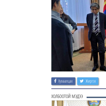
Хуваалцах
Жиргэх
ХОЛБООТОЙ МЭДЭЭ