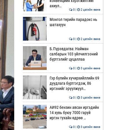
конвенцийн хэрэгжилтийг
ахиул…
0 |
2 цагийн өмнө
Монгол төрийн парадокс нь
шатахуун
0 |
2 цагийн өмнө
Б.Пүрэвдагва: Найман
салбарын 103 үйлчилгээний
бүртгэлийг цуцаллаа
0 |
3 цагийн өмнө
Гэр бүлийн хүчирхийллийн 69
дуудлага бүртгэгдэж, 86
иргэнийг эрүүлжүүл…
0 |
3 цагийн өмнө
АИ92 бензин авсан иргэдийн
14 хувь буюу 7000 гаруй
иргэн тухайн өдрөө …
0 |
3 цагийн өмнө