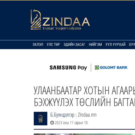
ЭХЛЭЛ
УЛС ТӨР
ЭДИЙН ЗАСАГ
НИЙГЭМ
УУЛ УУРХАЙ
ХУ
УЛААНБААТАР ХОТЫН АГАА
БЭХЖҮҮЛЭХ ТӨСЛИЙН БАГТА
Б.Буяндэлгэр
Zindaa.mn
|
2023 оны 11 сарын 10