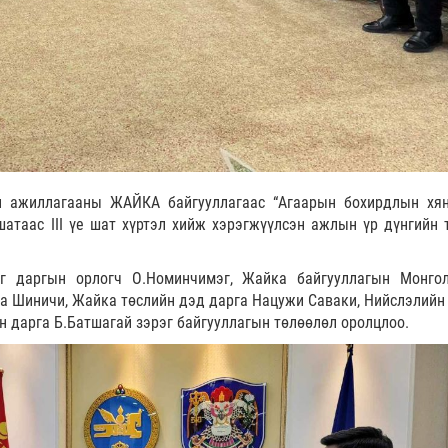
 ажиллагааны ЖАЙКА байгууллагаас “Агаарын бохирдлын хя
шатаас III үе шат хүртэл хийж хэрэгжүүлсэн ажлын үр дүнгийн 
аг даргын орлогч О.Номинчимэг, Жайка байгууллагын Монго
а Шиничи, Жайка төслийн дэд дарга Нацужи Саваки, Нийслэлийн 
 дарга Б.Батшагай зэрэг байгууллагын төлөөлөл оролцлоо.