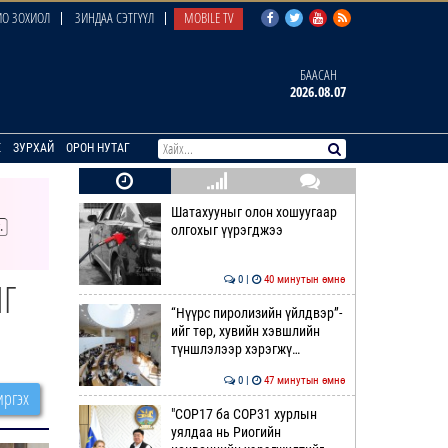
О ЗОХИОЛ
ЗИНДАА СЭТГҮҮЛ
MOBILE TV
БААСАН
2026.08.07
E
ЗУРХАЙ
ОРОН НУТАГ
Шатахууныг олон хошуугаар
олгохыг үүрэгджээ
0 |
40 минутын өмнө
ЫГ
“Нүүрс пиролизийн үйлдвэр”-
ийг төр, хувийн хэвшлийн
түншлэлээр хэрэгжү…
0 |
47 минутын өмнө
ргэх
"COP17 ба COP31 хурлын
уялдаа нь Риогийн