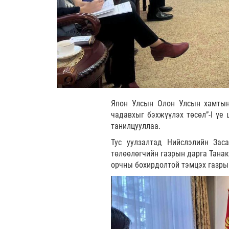
Япон Улсын Олон Улсын хамтын
чадавхыг бэхжүүлэх төсөл”-I үе 
танилцууллаа.
Тус уулзалтад Нийслэлийн Зас
төлөөлөгчийн газрын дарга Танак
орчны бохирдолтой тэмцэх газрын