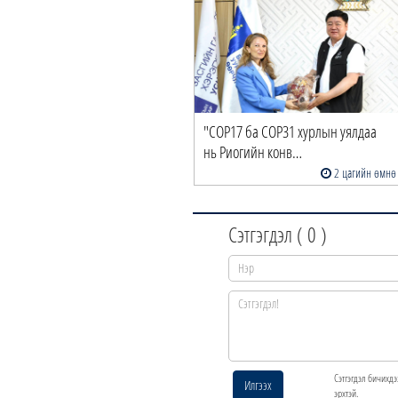
үүрс пиролизийн үйлдвэр”-ийг
"COP17 ба COP31 хурлын уялдаа
р, хувийн хэ…
нь Риогийн конв…
48 минутын өмнө
2 цагийн өмнө
Сэтгэгдэл (
0
)
Сэтгэгдэл бичихдэ
Илгээх
эрхтэй.