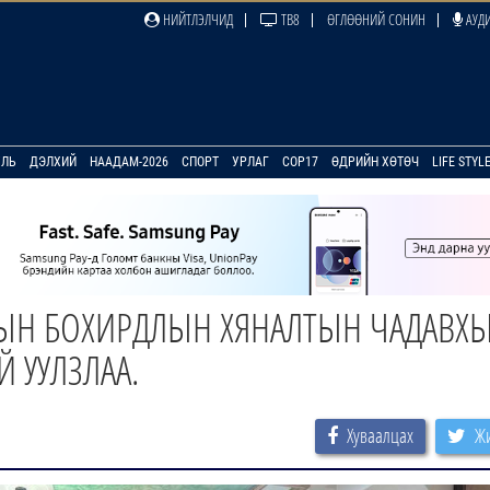
НИЙТЛЭЛЧИД
ТВ8
ӨГЛӨӨНИЙ СОНИН
АУДИ
УЛЬ
ДЭЛХИЙ
НААДАМ-2026
СПОРТ
УРЛАГ
COP17
ӨДРИЙН ХӨТӨЧ
LIFE STYL
РЫН БОХИРДЛЫН ХЯНАЛТЫН ЧАДАВХ
Й УУЛЗЛАА.
Хуваалцах
Жи