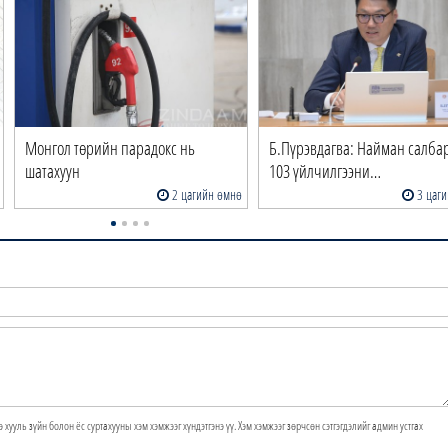
Монгол төрийн парадокс нь
Б.Пүрэвдагва: Найман салб
шатахуун
103 үйлчилгээни…
2 цагийн өмнө
3 цаги
э хууль зүйн болон ёс суртахууны хэм хэмжээг хүндэтгэнэ үү. Хэм хэмжээг зөрчсөн сэтгэгдэлийг админ устгах