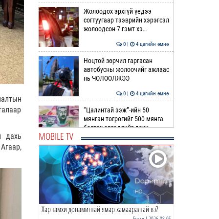
Жолоодох эрхгүй үедээ
согтуугаар тээврийн хэрэгсэл
жолоодсон 7 гэмт хэ…
0 |
4 цагийн өмнө
Ноцтой зөрчил гаргасан
автобусны жолоочийг ажлаас
нь ЧӨЛӨӨЛЖЭЭ
0 |
4 цагийн өмнө
налтын
талаар
“Цалинтай ээж”-ийн 50
мянган төгрөгийг 500 мянга
болгох өргөдлийг дахи…
MOBILE TV
л дахь
1 |
4 цагийн өмнө
Агаар,
Долоодугаар сард 709,503
зөрчил бүртгэгджээ
0 |
5 цагийн өмнө
Хар тамхи допаминтай ямар хамааралтай вэ?
Худалдаа, үйлчилгээ
эрхлэхэд шаарддаг
Бусад
| 2026-08-05