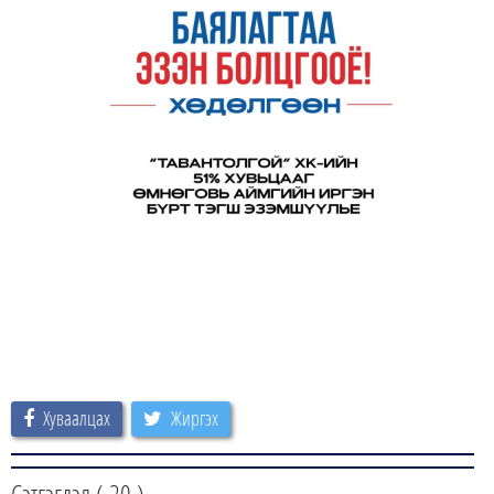
Хуваалцах
Жиргэх
Сэтгэгдэл (
20
)