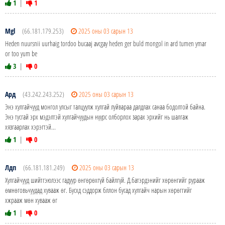
1
|
1
Mgl
(66.181.179.253)
2025 оны 03 сарын 13
Heden nuursnii uurhaig tordoo bucaaj avcgay heden ger buld mongol in ard tumen ymar
or too yum be
3
|
0
Ард
(43.242.243.252)
2025 оны 03 сарын 13
Энэ хулгайчууд монгол улсыг талцуулж хулгай луйвараа далдлах санаа бодолтой байна.
Энэ тусгай эрх мэдэлтэй хулгайчуудын нүүрс олборлох зарах эрхийг нь шалгаж
хязгаарлах хэрэгтэй...
1
|
0
Лдп
(66.181.181.249)
2025 оны 03 сарын 13
Хулгайчууд шийтгэюлээс гадуур өнгөрөхгүй байлгүй. Д.батэрдэнийг хөрөнгийг рурааж
өмнөговьчуудад хувааж өг. Бусхд сэддорж бллон бусад хулгайч нарын хөрөггийг
хжрааж мөн хувааж өг
1
|
0