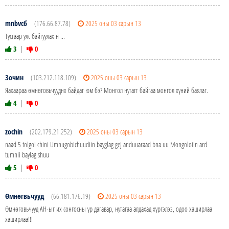
mnbvcб
(176.66.87.78)
2025 оны 03 сарын 13
Тусгаар улс байгуулах н ...
3
|
0
Зочин
(103.212.118.109)
2025 оны 03 сарын 13
Яахаараа өмнөговьчууднх байдаг юм бэ? Монгол нутагт байгаа монгол хүний баялаг.
4
|
0
zochin
(202.179.21.252)
2025 оны 03 сарын 13
naad 5 tolgoi chini Umnugobichuudiin bayglag gej anduuaraad bna uu Mongoloiin ard
tumnii baylag shuu
5
|
0
Өмнөгвьчууд
(66.181.176.19)
2025 оны 03 сарын 13
Өмнөговьчууд АН-ыг их сонгосны үр дагавар, нутагаа алдахад хүргэлээ, одоо хаширлаа
хаширлаа!!!