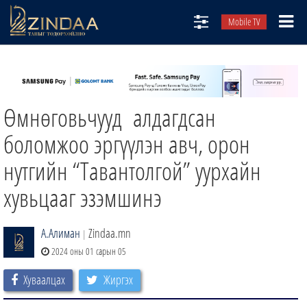
Mobile TV
НИЙТЛЭЛЧИД
ТВ8
Өмнөговьчууд алдагдсан
ӨГЛӨӨНИЙ СОНИН
АУДИО ЗОХИОЛ
боломжоо эргүүлэн авч, орон
ЗИНДАА СЭТГҮҮЛ
нутгийн “Тавантолгой” уурхайн
хувьцааг эзэмшинэ
А.Алиман
Zindaa.mn
|
2024 оны 01 сарын 05
Хуваалцах
Жиргэх