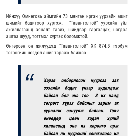
Ийнхүү Өмнөговь аймгийн 73 мянган иргэн уурхайн ашиг
шимийг бодитоор хүртэж, “Тавантолгой” уурхайн үйл
ажиллагаанд хяналт тавих, шийдвэр гаргалцах, ногдол
ашгаа шууд, тогтмол хүртэх боломжтой.
Өнгөрсөн он жилүүдэд “Тавантолгой” ХК 874.8 тэрбум
төгрөгийн ногдол ашиг тарааж байжээ.
Хэрэв олборлосон нүүрсээ зах
зээлийн бодит үнээр худалдаж
байсан бол энэ тоо 3 их наяд
төгрөгт хүрэх байсныг зарим эх
сурвалж сануулж байсан. Гэвч
өнөөдөр цөөн хэдэн хүний
халаасанд энэ их хөрөнгө орж
байсан нь нүүрсний сонсголоос ил