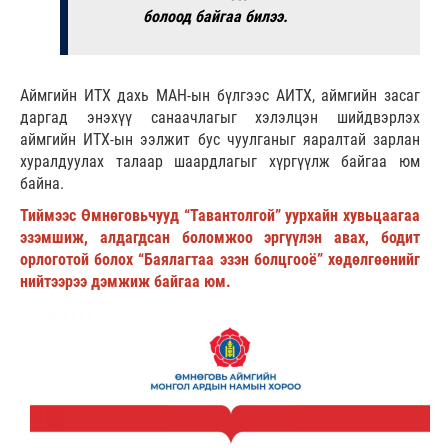
болоод байгаа билээ.
Аймгийн ИТХ дахь МАН-ын бүлгээс АИТХ, аймгийн засаг
даргад энэхүү санаачлагыг хэлэлцэн шийдвэрлэх
аймгийн ИТХ-ын ээлжит бус чуулганыг яаралтай зарлан
хуралдуулах талаар шаардлагыг хүргүүлж байгаа юм
байна.
Тиймээс Өмнөговьчууд “Тавантолгой” уурхайн хувьцаагаа
эзэмшиж, алдагдсан боломжоо эргүүлэн авах, бодит
орлоготой болох “Баялагтаа эзэн болцгооё” хөдөлгөөнийг
нийтээрээ дэмжиж байгаа юм.