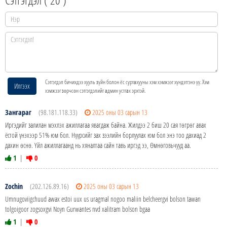
Сэтгэгдэл бичихдээ хууль зүйн болон ёс суртахууны хэм хэмжээг хүндэтгэнэ үү. Хэм
Илгээх
хэмжээг зөрчсөн сэтгэгдэлийг админ устгах эрхтэй.
Зангараг
(98.181.118.33)
2025 оны 03 сарын 13
Иргэдийг залилан мэхлэх ажиллагаа явагдаж байна. Жилдээ 2 биш 20 сая төгрөг авах
ёстой үнэхээр 51% юм бол. Нүүрсийг зах зээлийн борлуулах юм бол энэ тоо дахиад 2
дахин өснө. Үйл ажиллагаанд нь хяналтаа сайн тавь иргэд ээ, Өмнөговьчууд аа.
1
|
0
Zochin
(202.126.89.16)
2025 оны 03 сарын 13
Umnugoviigchuud awax estoi uux us uragmal nogoo maliin belcheergvi bolson tawan
tolgoigoor zogsoxgvi Noyn Gurwantes nvd xalitram bolson bgaa
1
|
0