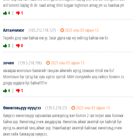
ard tumenii baylag sh de. naad aimag chini tusgaar togtnoson aimag ym uu haashaa ym
4
|
1
Алтанчимэг
(103.212.118.127)
2025 оны 03 сарын 13
Төрийн дээр нам байгаа юм уу. Засаг дарга нар юу хийгээд байгаа юм бэ
3
|
0
зочин
(139.5.218.196)
2025 оны 03 сарын 13
яахаараа монголын баялагийг ганцхан аймгийн иргэд эзэмших ёстой юм бэ?
Монголын бүх тргэд бас хувь хүртэх эрхтэй. МАН сонгуулийн шоу хийхээ болиоч ээ.
дэндүү шударга бус байна!!!!!\n
4
|
1
Өмнөговьруу нүүцгээ
(139.5.218.27)
2025 оны 03 сарын 13
Хүмүүсээ өмнөговьруу харъяаллаа шилжүүлээд жил болгон 2 сая төгрөг авах боломж
байна шүү. Өмнөговьд очиж амьдарцгаа. Өмнөговь аймаг ажилгүй хүн байхгүй бүх
иргэд нь ажилтай ганц аймаг шүү. Улаанбаатарт ажилгүй байснаас өмнөговьд очиж
ажил хийж баяжацгаа хүмүүсээ.