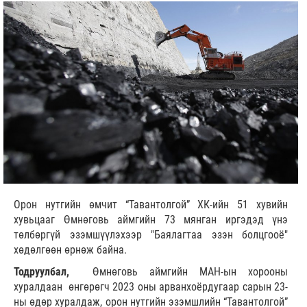
Орон нутгийн өмчит “Тавантолгой” ХК-ийн 51 хувийн
хувьцааг Өмнөговь аймгийн 73 мянган иргэдэд үнэ
төлбөргүй эзэмшүүлэхээр "Баялагтаа эзэн болцгооё"
хөдөлгөөн өрнөж байна.
Тодруулбал,
Өмнөговь аймгийн МАН-ын хорооны
хуралдаан өнгөрөгч 2023 оны арванхоёрдугаар сарын 23-
ны өдөр хуралдаж, орон нутгийн эзэмшлийн “Тавантолгой”