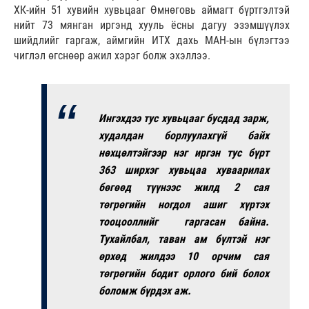
ХК-ийн 51 хувийн хувьцааг Өмнөговь аймагт бүртгэлтэй
нийт 73 мянган иргэнд хууль ёсны дагуу эзэмшүүлэх
шийдлийг гаргаж, аймгийн ИТХ дахь МАН-ын бүлэгтээ
чиглэл өгснөөр ажил хэрэг болж эхэллээ.
Ингэхдээ тус хувьцааг бусдад зарж,
худалдан борлуулахгүй байх
нөхцөлтэйгээр нэг иргэн тус бүрт
363 ширхэг хувьцаа хуваарилах
бөгөөд түүнээс жилд 2 сая
төгрөгийн ногдол ашиг хүртэх
тооцооллийг гаргасан байна.
Тухайлбал, таван ам бүлтэй нэг
өрхөд жилдээ 10 орчим сая
төгрөгийн бодит орлого бий болох
боломж бүрдэх аж.