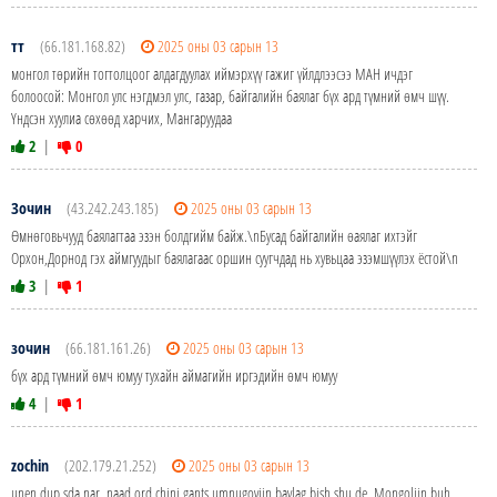
тт
(66.181.168.82)
2025 оны 03 сарын 13
монгол төрийн тогтолцоог алдагдуулах иймэрхүү гажиг үйлдлээсээ МАН ичдэг
болоосой: Монгол улс нэгдмэл улс, газар, байгалийн баялаг бүх ард түмний өмч шүү.
Үндсэн хуулиа сөхөөд харчих, Мангаруудаа
2
|
0
Зочин
(43.242.243.185)
2025 оны 03 сарын 13
Өмнөговьчууд баялагтаа эзэн болдгийм байж.\nБусад байгалийн өаялаг ихтэйг
Орхон,Дорнод гэх аймгуудыг баялагаас оршин суугчдад нь хувьцаа эзэмшүүлэх ёстой\n
3
|
1
зочин
(66.181.161.26)
2025 оны 03 сарын 13
бүх ард түмний өмч юмуу тухайн аймагийн иргэдийн өмч юмуу
4
|
1
zochin
(202.179.21.252)
2025 оны 03 сарын 13
unen dup sda nar. naad ord chini gants umnugoviin baylag bish shu de. Mongoliin buh