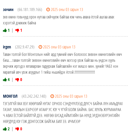
зочин
(66.181.189.166)
2025 оны 03 сарын 13
зөв өмнө говьчууд орон нутгаа сийчүүлж байгаа юм чинь аваха ёстой ашгаа авах
хэрэгтэй дэмжиж байна
1
|
1
irgen
(202.9.47.29)
2025 оны 03 сарын 13
Таван толгой бол Монголын нийт ард түмний өмч болохоос зөвхөн өмнөговийн өмч
биш....таван толгойг зөвхөн өмнөговийн өмч мэтээр үзэж байгаа нь үндсэн хууль
зөрчиж иргэдээ ялгаварлан гадуурхаж байгаагийн нэг жишээ мөн. үүнийг ҮАБЗ нэн
яаралтай авч үзэж асуудлыг 1 тийш ньшийдэх ёстой.!!!!!!!!!!!!!!!!!!!!!!!
4
|
0
МОНГОЛ
(43.242.242.140)
2025 оны 03 сарын 13
ТЭГЭЛГҮЙ ЯАХ ВЭ? ХӨӨРХИЙ НУТАГ ОРНОО СЭНДЧҮҮЛЭЭД ДУУСЧ БАЙНА ХҮН АМЬДРАХ
ГАЗАР, МАЛЫН БЭЛЧЭЭР АГААР УС ЮУ Ч ҮГҮЙ БОЛЖ БАЙНА. БАС ХУУЛЬ ЖУРМААРАА
Ч АВАХ ЁСТОЙ БАЙЛГҮЙ ДЭЭ. НӨГӨӨ БУСАД АЙМГИЙН БА-НУУД ЭРДЭНЭБҮРЭНГИЙН
НӨРДҮҮД ЮУ ГЭЖ ДОНГОСОЖ БАЙГАА БИЛ ЭЭ. ИЧМЭЭР
2
|
0