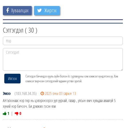
Хуваалцах
Жиргэх
Сэтгэгдэл (
30
)
Сэтгэгдэл бичихдээ хууль зүйн болон ёс суртахууны хэм хэмжээг хүндэтгэнэ үү. Хэм
Илгээх
хэмжээг зөрчсөн сэтгэгдэлийг админ устгах эрхтэй.
Эмээ
(103.168.34.35)
2025 оны 03 сарын 13
АН Ыххнаас нэр төр нь цэвэрхнээрээ уул уурхай, газар , улсын өмч хувьдаа аваагүй 5
хүний нэр бичээч. Би дэмжих гэсэн юм
1
|
0