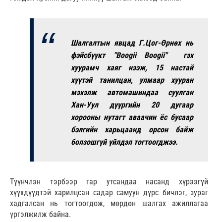
Шалгалтын явцад Г.Цог-Өрнөх нь
фэйсбүүкт "Boogii Boogii" гэх
хуурамч хаяг нээж, 15 настай
хүүтэй танилцан, улмаар хууран
мэхэлж автомашиндаа суулган
Хан-Уул дүүргийн 20 дугаар
хорооны нутагт аваачин ёс бусаар
бэлгийн харьцаанд орсон байж
болзошгүй үйлдэл тогтоогджээ.
Түүнчлэн тэрбээр гар утсандаа насанд хүрээгүй
хүүхдүүдтэй харилцсан садар самуун дүрс бичлэг, зураг
хадгалсан нь тогтоогдож, мөрдөн шалгах ажиллагаа
үргэлжилж байна.