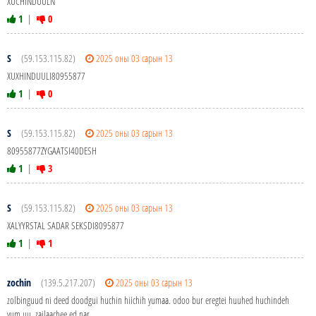
XUCHINDUULN
1
|
0
S
(59.153.115.82)
2025 оны 03 сарын 13
XUXHINDUULI80955877
1
|
0
S
(59.153.115.82)
2025 оны 03 сарын 13
80955877ZYGAATSI40DESH
1
|
3
S
(59.153.115.82)
2025 оны 03 сарын 13
XALYYRSTAL SADAR SEKSDI8095877
1
|
1
zochin
(139.5.217.207)
2025 оны 03 сарын 13
zolbinguud ni deed doodgui huchin hiichih yumaa. odoo bur eregtei huuhed huchindeh
yum uu. zailaachee ed nar