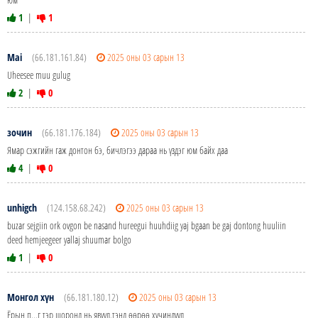
1
|
1
Mai
(66.181.161.84)
2025 оны 03 сарын 13
Uheesee muu gulug
2
|
0
зочин
(66.181.176.184)
2025 оны 03 сарын 13
Ямар сэжгийн гаж донтон бэ, бичлэгээ дараа нь үздэг юм байх даа
4
|
0
unhigch
(124.158.68.242)
2025 оны 03 сарын 13
buzar sejgiin ork ovgon be nasand hureegui huuhdiig yaj bgaan be gaj dontong huuliin
deed hemjeegeer yallaj shuumar bolgo
1
|
0
Монгол хүн
(66.181.180.12)
2025 оны 03 сарын 13
Ёрын п...г тэр шоронд нь явуул.тэнд өөрөө хүчиндүүл