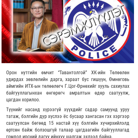
Орон нутгийн өмчит “Тавантолгой” ХК-ийн Төлөөлөн
удирдах зөвлөлийн дарга, хараат бус гишүүн, Өмнөговь
аймгийн ИТХ-ын төлөөлөгч Г.Цог-Өрнөхийг хууль сахиулах
байгууллагынхан өнгөрөгч амралтын өдөр саатуулж,
цагдан хорилоо.
Түүнийг насанд хүрээгүй хүүхдийг садар самуунд уруу
татаж, бэлгийн дур хүслээ ёс бусаар хангасан гэх хэргээр
саатуулсан бөгөөд 15 настай хүү бэлгийн хүчирхийлэлд
өртсөн байж болзошгүй талаар цагдаагийн байгууллагад
гомдол ирсний дагуу ийнхүү шалгаж эхлээд байна.