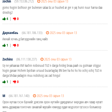
zochin
(59.153.86.212)
2025 оны 03 сарын 13
gomo hogiin bolhoor ger buleesee salaa bz.ur huuhed ar ger n yaj hunii nuur harna daa
shivshig2
4
|
0
Дарханбаь
(66.181.186.133)
2025 оны 03 сарын 13
Ажнай хочиь д.батэрдэнийн ганц найз
1
|
0
Zochinх
(86.111.138.237)
2025 оны 03 сарын 13
Uy ne yahaaraa IIM kachin nobsnuud TUZ n darga hiideg bnaa.paah ou gutmaar oliggui
hogin garaar Hichem byzshan ursuud buzarlagdaj BN bee ha ho ho ho ochij ochij TUZ in
darga bhdaa yadagiin muu nobshoig zas zad hingul
1
|
0
М
(66.181.161.140)
2025 оны 03 сарын 13
Орон нутгаа гэсэн бүхнийг дэвсэлж орон нутгийн удирдлагыг өөрсдөө авч газар нутагт
минь дураараа тонгочих санаатай муусайн юмнууд худал мэдээлэл түгээхээ больмоор
юм