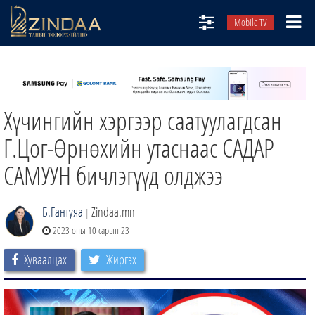
Mobile TV
НИЙТЛЭЛЧИД
ТВ8
Хүчингийн хэргээр саатуулагдсан
ӨГЛӨӨНИЙ СОНИН
АУДИО ЗОХИОЛ
Г.Цог-Өрнөхийн утаснаас САДАР
ЗИНДАА СЭТГҮҮЛ
САМУУН бичлэгүүд олджээ
Б.Гантуяа
Zindaa.mn
|
2023 оны 10 сарын 23
Хуваалцах
Жиргэх