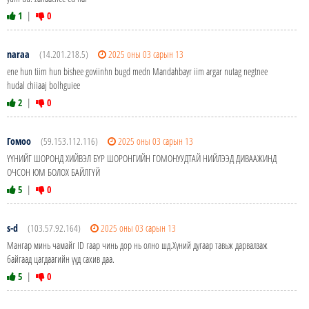
1
|
0
naraa
(14.201.218.5)
2025 оны 03 сарын 13
ene hun tiim hun bishee goviinhn bugd medn Mandahbayr iim argar nutag negtnee
hudal chiiaaj bolhguiee
2
|
0
Гомоо
(59.153.112.116)
2025 оны 03 сарын 13
ҮҮНИЙГ ШОРОНД ХИЙВЭЛ БҮР ШОРОНГИЙН ГОМОНУУДТАЙ НИЙЛЭЭД ДИВААЖИНД
ОЧСОН ЮМ БОЛОХ БАЙЛГҮЙ
5
|
0
s-d
(103.57.92.164)
2025 оны 03 сарын 13
Мангар минь чамайг ID гаар чинь дор нь олно шд.Хүний дугаар тавьж дарвалзаж
байгаад цагдаагийн үүд сахив даа.
5
|
0