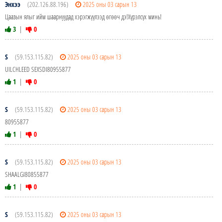
Энхээ
(202.126.88.196)
2025 оны 03 сарын 13
Цаазын ялыг ийм шаарнуудад хэрэгжүүлээд өгөөч дэ!Хүрэлсүх минь!
3
|
0
S
(59.153.115.82)
2025 оны 03 сарын 13
UILCHLEED SEXSDI80955877
1
|
0
S
(59.153.115.82)
2025 оны 03 сарын 13
80955877
1
|
0
S
(59.153.115.82)
2025 оны 03 сарын 13
SHAALGI80855877
1
|
0
S
(59.153.115.82)
2025 оны 03 сарын 13