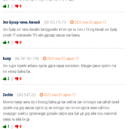
2
|
0
Энэ Бузар чинь Ажнай
(59.153.115.71)
2025 оны 03 сарын 13
Энэ бузар хог чинь Ажнайн Батэрдэнийн итгэлт хүн нь гэнэ.э Тэгээд Ажнай энэ бузар
хогийг ТТ компанийн ТУЗ-ийн даргаар тавьсан юм биана.
4
|
0
Баяр
(66.181.161.174)
2025 оны 03 сарын 13
Энэ хэдэн төрийн албаны хурган дарга нараа хөнгөлөөч. Мандал сумын орлогч гэж
нэг нөхөр байна бас.
2
|
0
Zochin
(202.9.47.22)
2025 оны 03 сарын 13
Монгол хүмүүс минь юу л болоод байна да гаж нийгэм гаж тогтолцоо хаа сайгүй хүний
эрхийн нэр дор амьтан хүртэл эр эм сонгодог хүн гэсгээл хүртэж ижил хүйстнээ
сонирхдог эхийгээ сурталчилдаг дэлхийн сүйрэл ирж буй цаг дор ийм тохь томоотой
хүмүүс нь ийм бн да
1
|
0