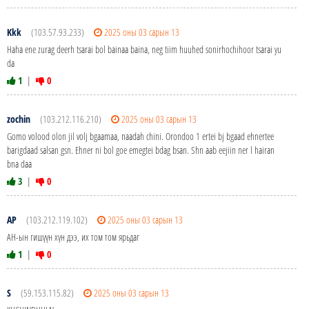
Kkk
(103.57.93.233)
2025 оны 03 сарын 13
Haha ene zurag deerh tsarai bol bainaa baina, neg tiim huuhed sonirhochihoor tsarai yu
da
1
|
0
zochin
(103.212.116.210)
2025 оны 03 сарын 13
Gomo volood olon jil volj bgaamaa, naadah chini. Orondoo 1 ertei bj bgaad ehnertee
barigdaad salsan gsn. Ehner ni bol goe emegtei bdag bsan. Shn aab eejiin ner l hairan
bna daa
3
|
0
АР
(103.212.119.102)
2025 оны 03 сарын 13
АН-ын гишүүн хүн дээ, их том том ярьдаг
1
|
0
S
(59.153.115.82)
2025 оны 03 сарын 13