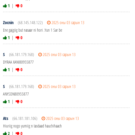
1
|
0
Zocnin
(68.145.148.122)
2025 оны 03 сарын 13
Ene gajgiig but nasaar ni hori .Yun 1 Sar be
1
|
0
S
(66.181.179.168)
2025 оны 03 сарын 13
DYRAA XANI80955877
1
|
0
S
(66.181.179.168)
2025 оны 03 сарын 13
ANYSDN80955877
1
|
0
Ats
(66.181.181.106)
2025 оны 03 сарын 13
Hiuriig nogo yumiig n tasdaad hauchihaach
2
|
0