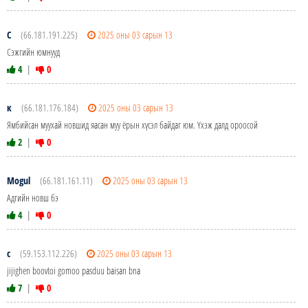
С
(66.181.191.225)
2025 оны 03 сарын 13
Сэжгийн юмнууд
4
|
0
к
(66.181.176.184)
2025 оны 03 сарын 13
Ямбийсан муухай новшид яасан муу ёрын хүсэл байдаг юм. Үхэж далд ороосой
2
|
0
Mogul
(66.181.161.11)
2025 оны 03 сарын 13
Адгийн новш бэ
4
|
0
c
(59.153.112.226)
2025 оны 03 сарын 13
jijighen boovtoi gomoo pasduu baisan bna
7
|
0