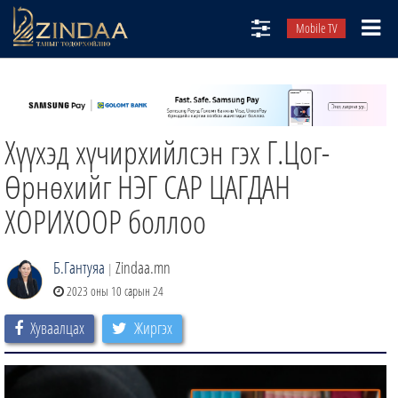
Mobile TV
НИЙТЛЭЛЧИД
ТВ8
Хүүхэд хүчирхийлсэн гэх Г.Цог-
ӨГЛӨӨНИЙ СОНИН
АУДИО ЗОХИОЛ
Өрнөхийг НЭГ САР ЦАГДАН
ЗИНДАА СЭТГҮҮЛ
ХОРИХООР боллоо
Б.Гантуяа
Zindaa.mn
|
2023 оны 10 сарын 24
Хуваалцах
Жиргэх