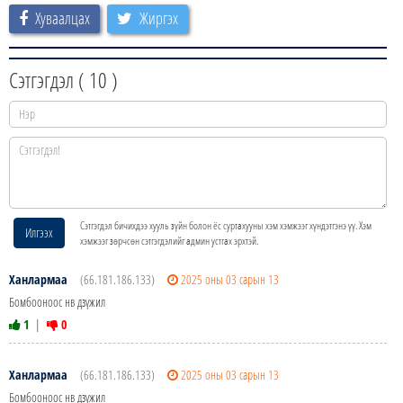
Хуваалцах
Жиргэх
Сэтгэгдэл (
10
)
Сэтгэгдэл бичихдээ хууль зүйн болон ёс суртахууны хэм хэмжээг хүндэтгэнэ үү. Хэм
Илгээх
хэмжээг зөрчсөн сэтгэгдэлийг админ устгах эрхтэй.
Ханлармаа
(66.181.186.133)
2025 оны 03 сарын 13
Бомбооноос нв дзүжил
1
|
0
Ханлармаа
(66.181.186.133)
2025 оны 03 сарын 13
Бомбооноос нв дзүжил