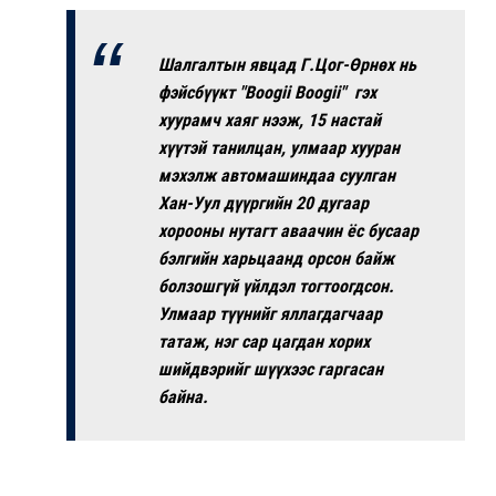
Шалгалтын явцад Г.Цог-Өрнөх нь
фэйсбүүкт "Boogii Boogii" гэх
хуурамч хаяг нээж, 15 настай
хүүтэй танилцан, улмаар хууран
мэхэлж автомашиндаа суулган
Хан-Уул дүүргийн 20 дугаар
хорооны нутагт аваачин ёс бусаар
бэлгийн харьцаанд орсон байж
болзошгүй үйлдэл тогтоогдсон.
Улмаар түүнийг яллагдагчаар
татаж, нэг сар цагдан хорих
шийдвэрийг шүүхээс гаргасан
байна.