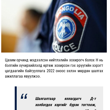
Цахим орчинд мэдээлсэн нийтлэлийн хохирогч болох Н нь
бэлгийн хүчирхийлэлд өртөж хохирсон гэх эрүүгийн хэрэгт
цагдаагийн байгууллага 2022 оноос эхлэн мөрдөн шалгах
ажиллагаа явуулжээ.
Шалгалтаар яллагдагч Д-т
холбогдох хэргийг бүрэн тогтоож,