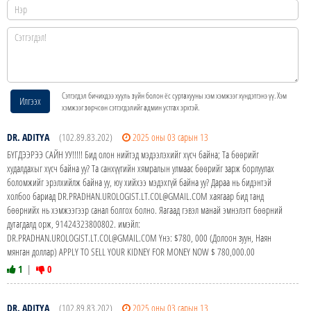
Сэтгэгдэл бичихдээ хууль зүйн болон ёс суртахууны хэм хэмжээг хүндэтгэнэ үү. Хэм
Илгээх
хэмжээг зөрчсөн сэтгэгдэлийг админ устгах эрхтэй.
DR. ADITYA
(102.89.83.202)
2025 оны 03 сарын 13
БҮГДЭЭРЭЭ САЙН УУ!!!!! Бид олон нийтэд мэдээлэхийг хүсч байна; Та бөөрийг
худалдахыг хүсч байна уу? Та санхүүгийн хямралын улмаас бөөрийг зарж борлуулах
боломжийг эрэлхийлж байна уу, юу хийхээ мэдэхгүй байна уу? Дараа нь бидэнтэй
холбоо бариад DR.PRADHAN.UROLOGIST.LT.COL@GMAIL.COM хаягаар бид танд
бөөрнийх нь хэмжээгээр санал болгох болно. Яагаад гэвэл манай эмнэлэгт бөөрний
дутагдалд орж, 91424323800802. имэйл:
DR.PRADHAN.UROLOGIST.LT.COL@GMAIL.COM Yнэ: $780, 000 (Долоон зуун, Наян
мянган доллар) APPLY TO SELL YOUR KIDNEY FOR MONEY NOW $ 780,000.00
1
|
0
DR. ADITYA
(102.89.83.202)
2025 оны 03 сарын 13