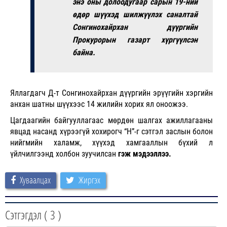
энэ оны долоодугаар сарын 19-ний
өдөр шүүхэд шилжүүлэх саналтай
Сонгинохайрхан дүүргийн
Прокурорын газарт хүргүүлсэн
байна.
Яллагдагч Д-т Сонгинохайрхан дүүргийн эрүүгийн хэргийн
анхан шатны шүүхээс 14 жилийн хорих ял оноожээ.
Цагдаагийн байгууллагаас мөрдөн шалгах ажиллагааны
явцад насанд хүрээгүй хохирогч “Н”-г сэтгэл заслын болон
нийгмийн халамж, хүүхэд хамгааллын бүхий л
үйлчилгээнд холбон зуучилсан
гэж мэдээллээ.
Хуваалцах
Жиргэх
Сэтгэгдэл (
3
)