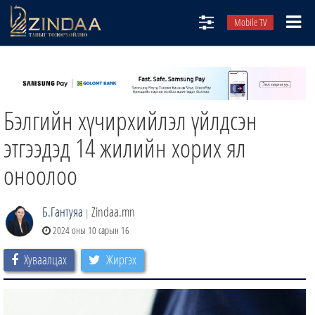
Mobile TV
НИЙТЛЭЛЧИД
ТВ8
Бэлгийн хүчирхийлэл үйлдсэн
ӨГЛӨӨНИЙ СОНИН
АУДИО ЗОХИОЛ
этгээдэд 14 жилийн хорих ял
ЗИНДАА СЭТГҮҮЛ
оноолоо
Б.Гантуяа
Zindaa.mn
|
2024 оны 10 сарын 16
Хуваалцах
Жиргэх