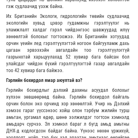
гэж судлаачид үзэж байна.
Их Британийн Экологи, гидрологийн төвийн судлаачид
экологийн хувьд цэвэр гудамжны гэрэлтүүлэг нь
уламжлалт халдаг гэрэл чийдэнгээс шавжуудад илүү
хөнөөлтэй болохыг тогтоожээ. Их Британийн хотуудад
орчин үеийн лед гэрэлтүүлэгтэй ногоон байгууламж дахь
цагаан эрвээхэйн авгалдайн тоо гэрэлтүүлэггүй
газрынхтай харьцуулахад 52 хувиар бага байсан бол
улайсдаг чийдэн бүхий гэрэлтүүлэгтэй газар авгалдайн
тоо 42 хувиар бага байжээ.
Гэрлийн бохирдол ямар аюултай вэ?
Гэрлийн бохирдлыг дэлхий дахины асуудал болохыг
хүлээн зөвшөөрөөд байна. Гэрлийн бохирдол байгаль
орчин болон эко орчинд хор хөнөөлтэй. Учир нь Дэлхий
хэмээх гараг үүссэнээс хойш олон тэрбум жилийн турш
амьтан, ургамал өдөр, шөнө ээлжилдэг тогтсон хэмнэлд
амьдарч сурчээ. Эл хэмнэл бараг л бүгд амьд амьтны
ДНХ-д кодлогдсон байдаг байна. Үүнээс нөхөн үржихүй,
хооллолт, нойр, тэр бүү хэл араатан амьтнаас өөрийгөө