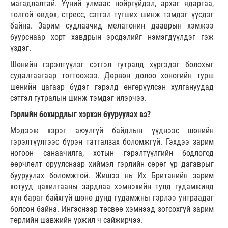
магадлалтай. Үүний улмаас нойргүйдэл, архаг ядаргаа,
толгой өвдөх, стресс, сэтгэл түгших шинж тэмдэг үүсдэг
байна. Зарим судлаачид мелатонин дааврын хэмжээ
буурснаар хорт хавдрын эрсдэлийг нэмэгдүүлдэг гэж
үздэг.
Шөнийн гэрэлтүүлэг сэтгэл гутралд хүргэдэг болохыг
судалгаагаар тогтоожээ. Дөрвөн долоо хоногийн турш
шөнийн цагаар бүдэг гэрэлд өнгөрүүлсэн хулгануудад
сэтгэл гутралын шинж тэмдэг илэрчээ.
Гэрлийн бохирдлыг хэрхэн бууруулах вэ?
Мэдээж хэрэг аюулгүй байдлын үүднээс шөнийн
гэрэлтүүлгээс бүрэн татгалзах боломжгүй. Гэхдээ зарим
ногоон санаачилга, хотын гэрэлтүүлгийн бодлогод
өөрчлөлт оруулснаар хиймэл гэрлийн сөрөг үр дагаврыг
бууруулах боломжтой. Жишээ нь Их Британийн зарим
хотууд цахилгааны зардлаа хэмнэхийн тулд гудамжинд
хүн бараг байхгүй шөнө дунд гудамжны гэрлээ унтраадаг
болсон байна. Ингэснээр төсвөө хэмнээд зогсохгүй зарим
төрлийн шавжийн үржил ч сайжирчээ.