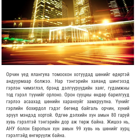
Орчин үед ялангуяа томоохон хотуудад шөнийг өдөртэй
андуурмаар болжээ. Нар тэнгэрийн хаяанд шингэхэд
гэрлэн чимэглэл, брэнд дэлгүүрүүдийн хаяг, гудамжны
тод гэрэл түүнийг орлоно. Орон сууцны өндөр барилгууд
гэрлээ асаахад шөнийн харанхуйг замхруулна. Үүнийг
гэрлийн бохирдол гэдэг бөгөөд байгаль орчин, хүний
эрүүл мэндэд хортой. Өдгөө дэлхийн хүн амын 80 гаруй
хувь гэрэлтэй тэнгэрийн дор аж төрж байна. Жишээ нь,
АНУ болон Европын хүн амын 99 хувь нь шөнийг хурц
гэрэлтэйд өнгөрүүлж байна.