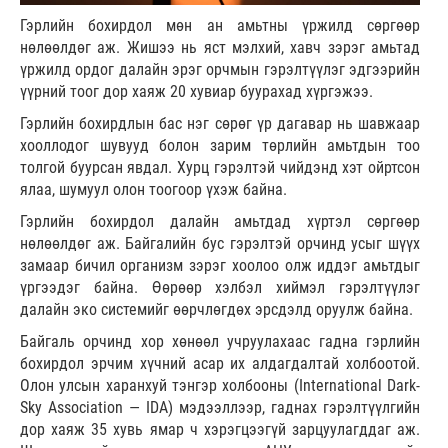
Гэрлийн бохирдол мөн ан амьтны үржилд сөргөөр
нөлөөлдөг аж. Жишээ нь яст мэлхий, хавч зэрэг амьтад
үржилд ордог далайн эрэг орчмын гэрэлтүүлэг эдгээрийн
үүрний тоог дор хаяж 20 хувиар буурахад хүргэжээ.
Гэрлийн бохирдлын бас нэг сөрөг үр дагавар нь шавжаар
хооллодог шувууд болон зарим төрлийн амьтдын тоо
толгой буурсан явдал. Хурц гэрэлтэй чийдэнд хэт ойртсон
ялаа, шумуул олон тоогоор үхэж байна.
Гэрлийн бохирдол далайн амьтдад хүртэл сөргөөр
нөлөөлдөг аж. Байгалийн бус гэрэлтэй орчинд усыг шүүх
замаар бичил организм зэрэг хоолоо олж иддэг амьтдыг
үргээдэг байна. Өөрөөр хэлбэл хиймэл гэрэлтүүлэг
далайн эко системийг өөрчлөгдөх эрсдэлд оруулж байна.
Байгаль орчинд хор хөнөөл учруулахаас гадна гэрлийн
бохирдол эрчим хүчний асар их алдагдалтай холбоотой.
Олон улсын харанхуй тэнгэр холбооны (International Dark-
Sky Association — IDA) мэдээллээр, гаднах гэрэлтүүлгийн
дор хаяж 35 хувь ямар ч хэрэгцээгүй зарцуулагддаг аж.