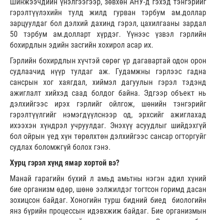
Шинжээчдийн үнэлгээгээр, зөвхөн АНУ-д гэхэд тэнгэрийг
гэрэлтүүлэхийн тулд жилд гурван тэрбум ам.доллар
зарцуулдаг бол дэлхий дахинд гэрэл, цахилгааны зардал
50 тэрбум ам.долларт хүрдэг. Үүнээс үзвэл гэрлийн
бохирдлын эдийн засгийн хохирол асар их.
Гэрлийн бохирдлын хүчтэй сөрөг үр дагавартай одон орон
судлаачид нүүр тулдаг аж. Гудамжны гэрлээс гадна
сансрын хог хаягдал, хиймэл дагуулын гэрэл тэдэнд
ажиглалт хийхэд саад болдог байна. Эдгээр объект нь
дэлхийгээс ирэх гэрлийг ойлгож, шөнийн тэнгэрийг
гэрэлтүүлгийг нэмэгдүүлснээр од, эрхсийг ажиглахад
ихээхэн хүндрэл учруулдаг. Энэхүү асуудлыг шийдэхгүй
бол ойрын үед хүн төрөлхтөн дэлхийгээс сансар огторгуйг
судлах боломжгүй болох гэнэ.
Хурц гэрэл хүнд ямар хортой вэ?
Манай гарагийн бүхий л амьд амьтны нэгэн адил хүний
бие организм өдөр, шөнө ээлжилдэг тогтсон горимд дасан
зохицсон байдаг. Хоногийн турш бидний биед биологийн
янз бүрийн процессын идэвхжиж байдаг. Бие организмын