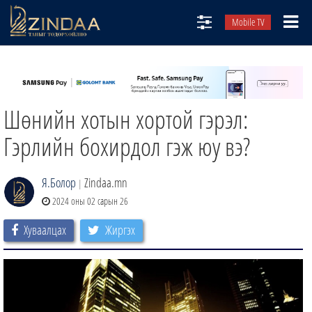
Mobile TV
НИЙТЛЭЛЧИД
ТВ8
Шөнийн хотын хортой гэрэл:
ӨГЛӨӨНИЙ СОНИН
АУДИО ЗОХИОЛ
Гэрлийн бохирдол гэж юу вэ?
ЗИНДАА СЭТГҮҮЛ
Я.Болор
Zindaa.mn
|
2024 оны 02 сарын 26
Хуваалцах
Жиргэх