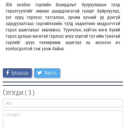
IDA холбоо гэрлийн бохирдлыг бууруулахын тулд
гэрэлтүүлгийг зөвхөн шаардлагатай газарт байрлуулах,
хэт хурц гэрлээс татгалзах, эрчим хүчний үр дүнгүй
зарцуулалтаас сэргийлэхийн тулд хөдөлгөөн мэдрэгчтэй
гэрэл ашиглахыг зөвлөжээ. Түүнчлэн, хүйтэн өнгө бүхий
гэрэл дулаан өнгөтэй гэрлээс илүү хортой тул ийм туяатай
гэрлийг шүүх төхөөрөмж ашиглах нь ихээхэн ач
холбогдолтой гэж үзэж байна.
Хуваалцах
Жиргэх
Сэтгэгдэл (
3
)