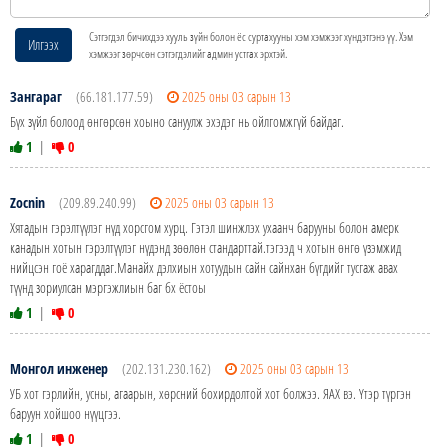
Сэтгэгдэл бичихдээ хууль зүйн болон ёс суртахууны хэм хэмжээг хүндэтгэнэ үү. Хэм
Илгээх
хэмжээг зөрчсөн сэтгэгдэлийг админ устгах эрхтэй.
Зангараг
(66.181.177.59)
2025 оны 03 сарын 13
Бүх зүйл болоод өнгөрсөн хоыно сануулж эхэдэг нь ойлгомжгүй байдаг.
1
|
0
Zocnin
(209.89.240.99)
2025 оны 03 сарын 13
Хятадын гэрэлтүүлэг нүд хорсгом хурц. Гэтэл шинжлэх ухаанч барууны болон амерк
канадын хотын гэрэлтүүлэг нүдэнд зөөлөн стандарттай.тэгээд ч хотын өнгө үзэмжид
нийцсэн гоё харагддаг.Манайх дэлхиын хотуудын сайн сайнхан бүгдийг тусгаж авах
түүнд зориулсан мэргэжлиын баг бх ёстоы
1
|
0
Монгол инженер
(202.131.230.162)
2025 оны 03 сарын 13
УБ хот гэрлийн, усны, агаарын, хөрсний бохирдолтой хот болжээ. ЯАХ вэ. Үтэр түргэн
баруун хойшоо нүүцгээ.
1
|
0