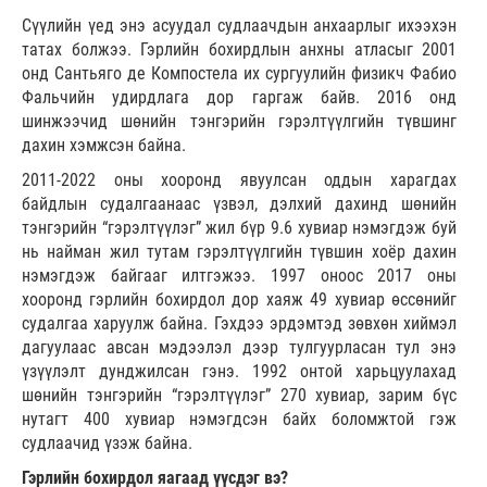
Сүүлийн үед энэ асуудал судлаачдын анхаарлыг ихээхэн
татах болжээ. Гэрлийн бохирдлын анхны атласыг 2001
онд Сантьяго де Компостела их сургуулийн физикч Фабио
Фальчийн удирдлага дор гаргаж байв. 2016 онд
шинжээчид шөнийн тэнгэрийн гэрэлтүүлгийн түвшинг
дахин хэмжсэн байна.
2011-2022 оны хооронд явуулсан оддын харагдах
байдлын судалгаанаас үзвэл, дэлхий дахинд шөнийн
тэнгэрийн “гэрэлтүүлэг” жил бүр 9.6 хувиар нэмэгдэж буй
нь найман жил тутам гэрэлтүүлгийн түвшин хоёр дахин
нэмэгдэж байгааг илтгэжээ. 1997 оноос 2017 оны
хооронд гэрлийн бохирдол дор хаяж 49 хувиар өссөнийг
судалгаа харуулж байна. Гэхдээ эрдэмтэд зөвхөн хиймэл
дагуулаас авсан мэдээлэл дээр тулгуурласан тул энэ
үзүүлэлт дунджилсан гэнэ. 1992 онтой харьцуулахад
шөнийн тэнгэрийн “гэрэлтүүлэг” 270 хувиар, зарим бүс
нутагт 400 хувиар нэмэгдсэн байх боломжтой гэж
судлаачид үзэж байна.
Гэрлийн бохирдол яагаад үүсдэг вэ?