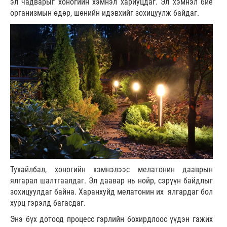
эл чадварыг хоногийн хэмнэл хариуцдаг. Эл хэмнэл бие
организмын өдөр, шөнийн идэвхийг зохицуулж байдаг.
Тухайлбал, хоногийн хэмнэлээс мелатонин дааврын
ялгарал шалтгаалдаг. Эл даавар нь нойр, сэрүүн байдлыг
зохицуулдаг байна. Харанхуйд мелатонин их ялгардаг бол
хурц гэрэлд багасдаг.
Энэ бүх дотоод процесс гэрлийн бохирдлоос үүдэн гажих