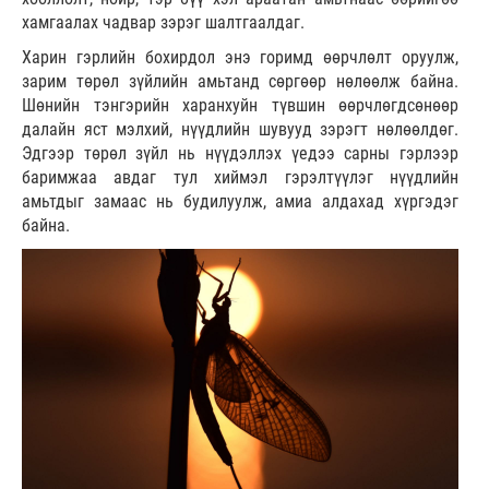
хамгаалах чадвар зэрэг шалтгаалдаг.
Харин гэрлийн бохирдол энэ горимд өөрчлөлт оруулж,
зарим төрөл зүйлийн амьтанд сөргөөр нөлөөлж байна.
Шөнийн тэнгэрийн харанхуйн түвшин өөрчлөгдсөнөөр
далайн яст мэлхий, нүүдлийн шувууд зэрэгт нөлөөлдөг.
Эдгээр төрөл зүйл нь нүүдэллэх үедээ сарны гэрлээр
баримжаа авдаг тул хиймэл гэрэлтүүлэг нүүдлийн
амьтдыг замаас нь будилуулж, амиа алдахад хүргэдэг
байна.