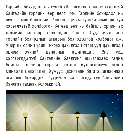
Гэрлийн бохирдол нь хүний үйл ажиллагаанаас үүдэлтэй
байгалийн гэрлийн өөрчлөлт юм. Гэрлийн бохирдол нь
юуны өмнө байгалийн баялаг, эрчим хүчний замбараагүй
хэрэглээтэй холбоотой бөгөөд энэ нь байгаль орчин, эх
дэлхийд сөргөөр нөлөөлдөг байна. Судлаачид энэ
төрлийн бохирдлыг агаарын бохирдолтой холбодог аж.
Учир нь орчин үеийн ихэнх цахилгаан станцууд цахилгаан
эрчим хүчний дулааныг ашигладаг. Энэ үед
сэргээгддэггүй байгалийн баялгийг ашиглахаас гадна
байгаль орчинд хортой шатдаг бүтээгдэхүүн агаар
мандалд цацагддаг. Хүмүүс цахилгаан бага ашигласнаар
агаарын бохирдлыг бууруулж, сэргээгддэггүй байгалийн
баялгаа гамнах боломжтой.