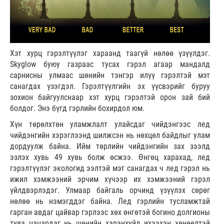
Хэт хурц гэрэлтүүлэг хараанд таагүй нөлөө үзүүлдэг.
Skyglow буюу газраас тусах гэрэл агаар мандалд
сарнисны улмаас шөнийн тэнгэр илүү гэрэлтэй мэт
санагдах үзэгдэл. Гэрэлтүүлгийн эх үүсвэрийг буруу
зохион байгуулснаар хэт хурц гэрэлтэй орон зай бий
болдог. Энэ бүгд гэрлийн бохирдол юм.
Хүн төрөлхтөн уламжлалт улайсдаг чийдэнгээс лед
чийдэнгийн хэрэглээнд шилжсэн нь нөхцөл байдлыг улам
дордуулж байна. Ийм төрлийн чийдэнгийн зах зээлд
эзлэх хувь 49 хувь болж өсжээ. Өнгөц харахад, лед
гэрэлтүүлэг экологид ээлтэй мэт санагдах ч лед гэрэл нь
ижил хэмжээний эрчим хүчээр их хэмжээний гэрэл
үйлдвэрлэдэг. Улмаар байгаль орчинд үзүүлэх сөрөг
нөлөө нь нэмэгддэг байна. Лед гэрлийн тусламжтай
гарган авдаг цайвар гэрлээс хөх өнгөтэй богино долгионы
туяа цацардаг нь шөнийн харанхуйд ихээхэн хөнөөлтэй