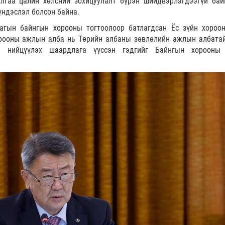
лгаа цалин хөлсний зохицуулалт бүрэн шийдвэрлэгдээгүй бай
үндэслэл болсон байна.
лагын байнгын хорооны тогтоолоор батлагдсан Ёс зүйн хороо
рооны ажлын алба нь Төрийн албаны зөвлөлийн ажлын албата
д нийцүүлэх шаардлага үүссэн гэдгийг Байнгын хорооны