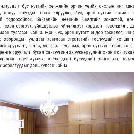
рилтуудыг бүс нутгийн хөгжлийн орчин үеийн онолын чиг хан
г, давуу талуудыг нээж илрүүлэх, бүс, орон нутгийн эдийн з
й тодорхойлох, байгалийн нөөцийн баялгийг зохистой, өгө
 нөхөн сэргээх, үйлдвэрлэл, үйлчилгээг хоршилт, төрөлжилт, да
ээн тусгасан байна. Мөн бүс, орон нутагт өндөр технолог, инн
р хоорондын уялдааг хангасан стратегийн төслүүдийг үе шатт
нгө оруулалт, гадаадын зээл, тусламж, орон нутгийн төсөв, төр,
өнгө оруулалт, бусад санхүүгийн эх үүсвэрүүдийг оновчтой хуваа
одлогыг хэрэгжүүлэх, алслагдсан бүсүүдийн хөнгөлөлт, нэмэ
х зорилтуудыг дэвшүүлсэн байна.