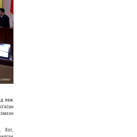
эд явж
сгасан
хэмээн
, Хот,
чилсэн