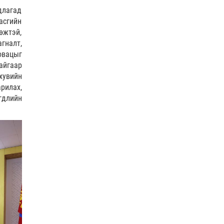
COP17
| 2026-07-28
0 |
19 цагийн өмнө
длагад
асгийн
ӨГЛӨӨНИЙ МЭНД!
өжтэй,
гналт,
овацыг
0 |
20 цагийн өмнө
айгаар
 хувийн
Нийслэлийн цэцэрлэгийн бүртгэл 8 дугаар сарын
рилах,
10-наас э…
гдлийн
Боловсрол
| 2026-07-27