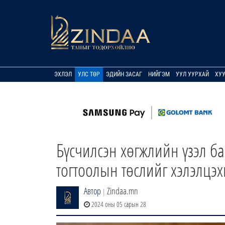
ЭХЛЭЛ
УЛС ТӨР
ЭДИЙН ЗАСАГ
НИЙГЭМ
УУЛ УУРХАЙ
ХУ
Бүсчилсэн хөгжлийн үзэл б
тогтоолын төслийг хэлэлцэ
Автор
Zindaa.mn
|
2024 оны 05 сарын 28