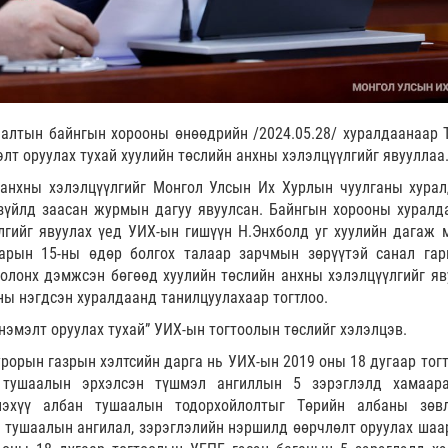
алтын байнгын хорооны өнөөдрийн /2024.05.28/ хуралдаанаар 
элт оруулах тухай хуулийн төслийн анхны хэлэлцүүлгийг явууллаа
 анхны хэлэлцүүлгийг Монгол Улсын Их Хурлын чуулганы хура
 зүйлд заасан журмын дагуу явуулсан. Байнгын хорооны хуралд
лгийг явуулах үед УИХ-ын гишүүн Н.Энхболд уг хуулийн дагаж 
арын 15-ны өдөр болгох талаар зарчмын зөрүүтэй санал гар
олонх дэмжсэн бөгөөд хуулийн төслийн анхны хэлэлцүүлгийг яв
аны нэгдсэн хуралдаанд танилцуулахаар тогтлоо.
нэмэлт оруулах тухай” УИХ-ын тогтоолын төслийг хэлэлцэв.
рорын газрын хэлтсийн дарга нь УИХ-ын 2019 оны 18 дугаар тог
н тушаалын эрхэлсэн түшмэл ангиллын 5 зэрэглэлд хамаар
эхүү албан тушаалын тодорхойлолтыг Төрийн албаны зөв
н тушаалын ангилал, зэрэглэлийн нэршилд өөрчлөлт оруулах шаа