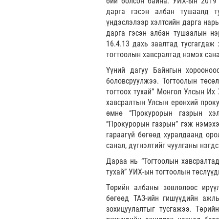
бий болсон байна. УИХ-ын 2019
дарга гэсэн албан тушаалд ту
үндэслэлээр хэлтсийн дарга нары
дарга гэсэн албан тушаалын нэр
16.4.13 дахь заалтад тусгагдаж
тогтоолын хавсралтад нэмэх сана
Үүний дагуу Байнгын хорооноос
боловсруулжээ. Тогтоолын төсөл
тогтоох тухай” Монгол Улсын Их
хавсралтын Улсын ерөнхий прокур
өмнө “Прокурорын газрын хэлт
“Прокурорын газрын” гэж нэмэхээ
гараагүй бөгөөд хуралдаанд оро
санал, дүгнэлтийг чуулганы нэгд
Дараа нь “Тогтоолын хавсралтад
тухай” УИХ-ын тогтоолын төслүүд
Төрийн албаны зөвлөлөөс ирүүл
бөгөөд ТАЗ-ийн гишүүдийн ажлы
зохицуулалтыг тусгажээ. Төрий