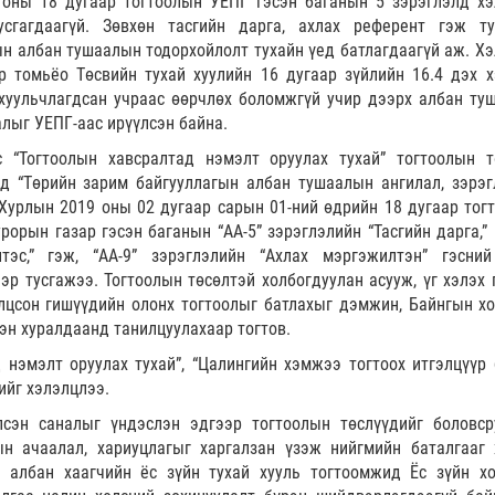
 оны 18 дугаар тогтоолын УЕПГ гэсэн баганын 5 зэрэглэлд хэ
сгагдаагүй. Зөвхөн тасгийн дарга, ахлах референт гэж ту
н албан тушаалын тодорхойлолт тухайн үед батлагдаагүй аж. Хэ
 томьёо Төсвийн тухай хуулийн 16 дугаар зүйлийн 16.4 дэх х
 хуульчлагдсан учраас өөрчлөх боломжгүй учир дээрх албан ту
лыг УЕПГ-аас ирүүлсэн байна.
 “Тогтоолын хавсралтад нэмэлт оруулах тухай” тогтоолын т
д “Төрийн зарим байгууллагын албан тушаалын ангилал, зэрэг
 Хурлын 2019 оны 02 дугаар сарын 01-ний өдрийн 18 дугаар тог
орын газар гэсэн баганын “АА-5” зэрэглэлийн “Тасгийн дарга,” 
эс,” гэж, “АА-9” зэрэглэлийн “Ахлах мэргэжилтэн” гэсни
р тусгажээ. Тогтоолын төсөлтэй холбогдуулан асууж, үг хэлэх 
лцсон гишүүдийн олонх тогтоолыг батлахыг дэмжин, Байнгын х
сэн хуралдаанд танилцуулахаар тогтов.
 нэмэлт оруулах тухай”, “Цалингийн хэмжээ тогтоох итгэлцүүр 
ийг хэлэлцлээ.
сэн саналыг үндэслэн эдгээр тогтоолын төслүүдийг боловср
н ачаалал, хариуцлагыг харгалзан үзэж нийгмийн баталгааг 
н албан хаагчийн ёс зүйн тухай хууль тогтоомжид Ёс зүйн х