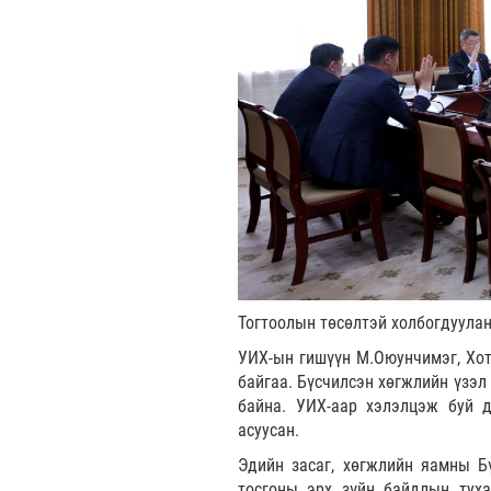
Тогтоолын төсөлтэй холбогдуулан
УИХ-ын гишүүн М.Оюунчимэг, Хот
байгаа. Бүсчилсэн хөгжлийн үзэл
байна. УИХ-аар хэлэлцэж буй д
асуусан.
Эдийн засаг, хөгжлийн яамны Б
тосгоны эрх зүйн байдлын тух