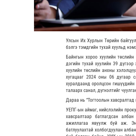
Улсын Их Хурлын Төрийн байгуул
бэлгэ тэмдгийн тухай хуульд нэм
Байнгын хороо хуулийн төслийн
дэгийн тухай хуулийн 39 дүгээр
хуулийн төслийн анхны хэлэлцүү
хугацааг 2024 оны 06 дугаар с
хуралдаанд оролцсон гишүүдийн 
талаарх санал, дүгнэлтийг чуулг
Дараа нь “Тогтоолын хавсралтад 
УЕПГ-ын аймаг, нийслэлийн проку
хавсралтаар батлагдсан алба
ажиллагаа явуулж буй аж. Эн
батлуулахтай холбогдуулан алба