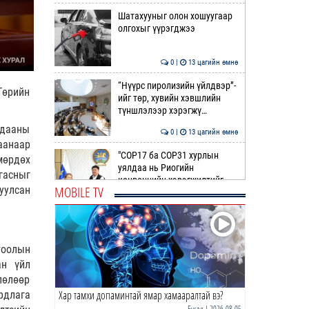
Шатахууныг олон хошуугаар
олгохыг үүрэгджээ
0 |
13 цагийн өмнө
“Нүүрс пиролизийн үйлдвэр”-
Төрийн
ийг төр, хувийн хэвшлийн
.
түншлэлээр хэрэгжү…
лдааны
0 |
13 цагийн өмнө
аанаар
"COP17 ба COP31 хурлын
мөрдөх
уялдаа нь Риогийн
гасныг
конвенцийн хэрэгжилтийг
MOBILE TV
уулсан
ахиул…
0 |
13 цагийн өмнө
Монгол төрийн парадокс нь
шатахуун
тоолын
ан үйл
0 |
14 цагийн өмнө
лөлөөр
Хар тамхи допаминтай ямар хамааралтай вэ?
рдлага
Б.Пүрэвдагва: Найман
салбарын 103 үйлчилгээний
Бусад
| 2026-08-05