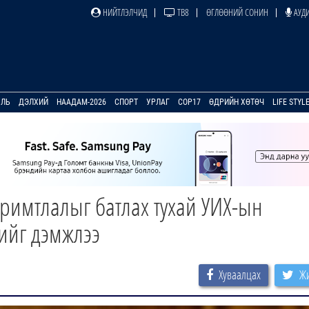
НИЙТЛЭЛЧИД
ТВ8
ӨГЛӨӨНИЙ СОНИН
АУДИ
УЛЬ
ДЭЛХИЙ
НААДАМ-2026
СПОРТ
УРЛАГ
COP17
ӨДРИЙН ХӨТӨЧ
LIFE STYL
аримтлалыг батлах тухай УИХ-ын
хийг дэмжлээ
Хуваалцах
Жи