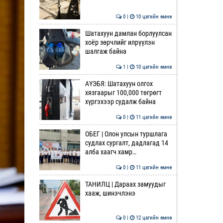
0 |
10 цагийн өмнө
Шатахуун дамлан борлуулсан
хоёр зөрчлийг илрүүлэн
шалгаж байна
1 |
10 цагийн өмнө
АҮЭБЯ: Шатахуун олгох
хязгаарыг 100,000 төгрөгт
хүргэхээр судалж байна
0 |
11 цагийн өмнө
ОБЕГ | Олон улсын туршлага
судлах сургалт, дадлагад 14
алба хаагч хамр…
0 |
11 цагийн өмнө
ТАНИЛЦ | Дараах замуудыг
хааж, шинэчлэнэ
0 |
12 цагийн өмнө