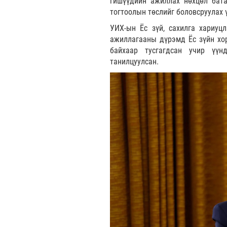
гишүүдийн ажиллах нөхцөл бата
тогтоолын төслийг боловсруулах 
УИХ-ын Ёс зүй, сахилга хариуц
ажиллагааны дүрэмд Ёс зүйн хо
байхаар тусгагдсан учир үүн
танилцуулсан.