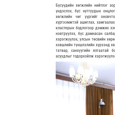
Бүсүүдийн хөгжлийн нийтлэг зо
үндэслэх, бүс нутгуудын онцло
хөгжлийн чиг үүргийг оновчто
хүртээмжтэй ашиглах, хамгаалах,
кластерын бодлогоор дэмжих хэм
нэвтрүүлэх, бүс дамнасан салба
хэрэгжүүлэх, улсын төсвийн хөрө
хэвшлийн түншлэлийн хүрээнд хөр
татвар, санхүүгийн ялгаатай б
асуудлыг тодорхойлж хэрэгжүүлэ