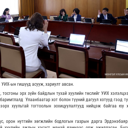
 УИХ-ын гишүүд асууж, хариулт авсан.
, тосгоны эрх зүйн байдлын тухай хуулийн төслийг УИХ хэлэлцэ
 баримтлалд Улаанбаатар хот болон түүний дагуул хотууд гээд ту
ээрх хуультай тогтоолын зохицуулалтууд нийцэж байгаа юу 
үс, орон нутгийн хөгжлийн бодлогын газрын дарга Эрдэнэбаяр
ай хуулийн ажлын хэсэгт манай яамнаас орж ажилласан. Бүс