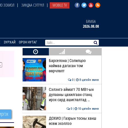
О ЗОХИОЛ
ЗИНДАА СЭТГҮҮЛ
MOBILE TV
БЯМБА
2026.08.08
E
ЗУРХАЙ
ОРОН НУТАГ
Барселона | Солилцоо
наймаа дагасан том
өөрчлөлт
0 |
8 цагийн өмнө
Сэлэнгэ аймагт 70 МВт-ын
дулааны цахилгаан станц
ирэх сард ашиглалтад …
0 |
10 цагийн өмнө
ргэх
ДОХИО | Газрын тосны ханш
өсөж эхэллээ