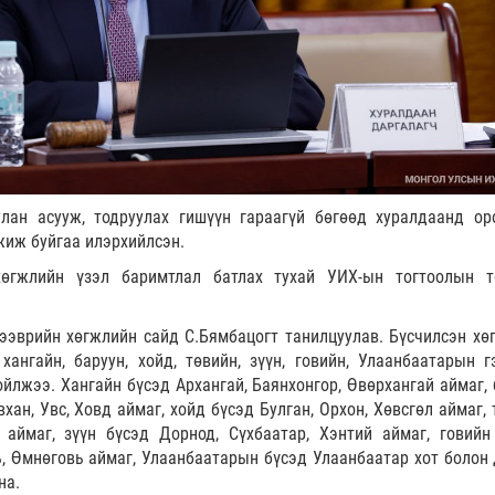
улан асууж, тодруулах гишүүн гараагүй бөгөөд хуралдаанд ор
жиж буйгаа илэрхийлсэн.
өгжлийн үзэл баримтлал батлах тухай УИХ-ын тогтоолын т
тээврийн хөгжлийн сайд С.Бямбацогт танилцуулав. Бүсчилсэн хө
ангайн, баруун, хойд, төвийн, зүүн, говийн, Улаанбаатарын г
йлжээ. Хангайн бүсэд Архангай, Баянхонгор, Өвөрхангай аймаг, 
вхан, Увс, Ховд аймаг, хойд бүсэд Булган, Орхон, Хөвсгөл аймаг,
 аймаг, зүүн бүсэд Дорнод, Сүхбаатар, Хэнтий аймаг, говийн
, Өмнөговь аймаг, Улаанбаатарын бүсэд Улаанбаатар хот болон 
на.