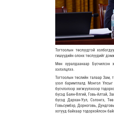
Тогтоолын төслүүдтэй холбогду
гишүүдийн олонх төслүүдийг дэм
Мөн хуралдаанаар Бүсчилсэн х
хэлэлцлээ.
Тогтоолын төслийн талаар Зам, 
үзэл баримтлалд Монгол Улсыг х
бүсчлэлээр хөгжүүлэхээр тодорхо
бүсэд Баян-Өлгий, Говь-Алтай, За
бүсэд Дархан-Уул, Сэлэнгэ, Төв
Говьсүмбэр, Дорноговь, Дундговь
хотууд байхаар тодорхойлсон бай