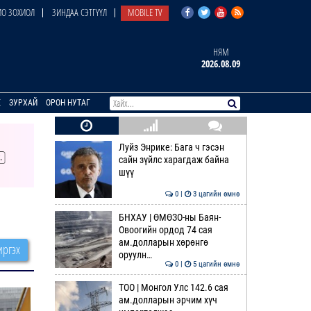
О ЗОХИОЛ
ЗИНДАА СЭТГҮҮЛ
MOBILE TV
НЯМ
2026.08.09
E
ЗУРХАЙ
ОРОН НУТАГ
Луйз Энрике: Бага ч гэсэн
сайн зүйлс харагдаж байна
шүү
0 |
3 цагийн өмнө
БНХАУ | ӨМӨЗО-ны Баян-
Овоогийн ордод 74 сая
ам.долларын хөрөнгө
ргэх
оруулн…
0 |
5 цагийн өмнө
ТОО | Монгол Улс 142.6 сая
ам.долларын эрчим хүч