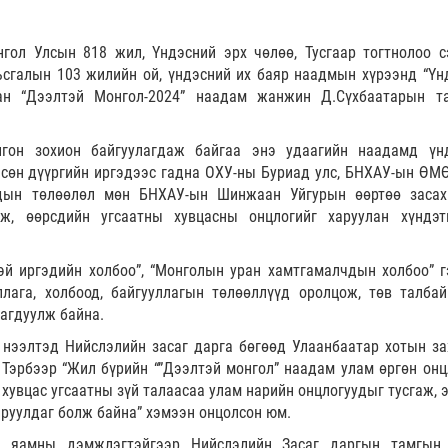
гол Улсын 818 жил, Үндэсний эрх чөлөө, Тусгаар тогтнолоо с
сгалын 103 жилийн ой, үндэсний их баяр наадмын хүрээнд “Үн
лан “Дээлтэй Монгол-2024” наадам жанжин Д.Сүхбаатарын т
гон зохион байгуулагдаж байгаа энэ удаагийн наадамд үн
есөн дүүргийн иргэдээс гадна ОХУ-ны Буриад улс, БНХАУ-ын ӨМ
удын төлөөлөл мөн БНХАУ-ын Шинжаан Уйгурын өөртөө заса
ж, өөрсдийн угсаатны хувцасны онцлогийг харуулан хүндэт
эй иргэдийн холбоо”, “Монголын уран хамтгамалчдын холбоо” г
лага, холбоод, байгууллагын төлөөллүүд оролцож, төв талбай
рагдуулж байна.
нээлтэд Нийслэлийн засаг дарга бөгөөд Улаанбаатар хотын за
 Тэрбээр “Жил бүрийн “”Дээлтэй монгол” наадам улам өргөн онц
хувцас угсаатны зүй талаасаа улам нарийн онцлогуудыг тусгаж, э
аруулдаг болж байна” хэмээн онцолсон юм.
 яамны дэмжлэгтэйгээр Нийслэлийн Засаг даргын тамгын 