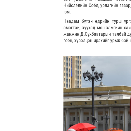
Нийслэлийн Соёл, урлагийн газар
юм.
Наадам бүтэн өдрийн турш үрг
эмэгтэй, хүүхэд мөн хамгийн са
жанжин Д.Сүхбаатарын талбай дуу
гоён, хүрэлцэн ирэхийг урьж байн