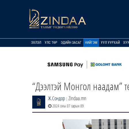
ЭХЛЭЛ
УЛС ТӨР
ЭДИЙН ЗАСАГ
НИЙГЭМ
УУЛ УУРХАЙ
ХУ
“Дээлтэй Монгол наадам” т
Ж.Сондор
Zindaa.mn
|
2024 оны 07 сарын 09