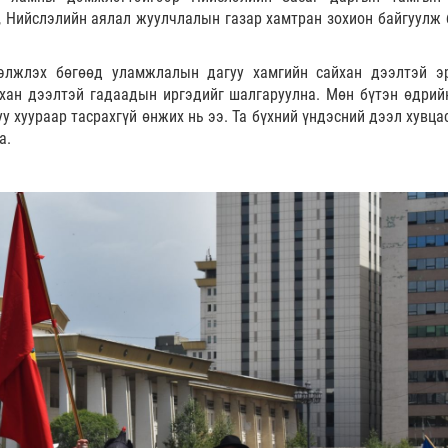
, Нийслэлийн аялал жуулчлалын газар хамтран зохион байгуулж 
элжлэх бөгөөд уламжлалын дагуу хамгийн сайхан дээлтэй эр
йхан дээлтэй гадаадын иргэдийг шалгаруулна. Мөн бүтэн өдрий
 хуураар тасрахгүй өнжих нь ээ. Та бүхний үндэсний дээл хувца
а.