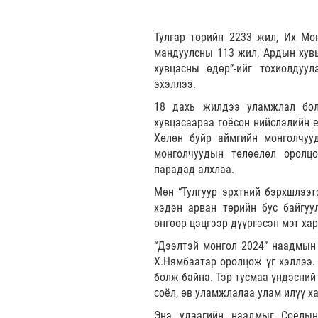
Тулгар төрийн 2233 жил, Их Мон
мандуулсны 113 жил, Ардын хувь
хувцасны өдөр”-ийг тохиолдуу
эхэллээ.
18 дахь жилдээ уламжлал бол
хувцасаараа гоёсон нийслэлийн 
Хөлөн буйр аймгийн монголчу
монголчуудын төлөөлөл оролцо
парадад алхлаа.
Мөн “Тулгуур эрхтний бэрхшлээт
хэдэн арван төрийн бус байгуул
өнгөөр цэцгээр дүүргэсэн мэт ха
“Дээлтэй монгол 2024” наадмын 
Х.Нямбаатар оролцож үг хэллээ.
болж байна. Тэр тусмаа үндэсний 
соёл, өв уламжлалаа улам илүү х
Энэ удаагийн наадмыг Соёлын