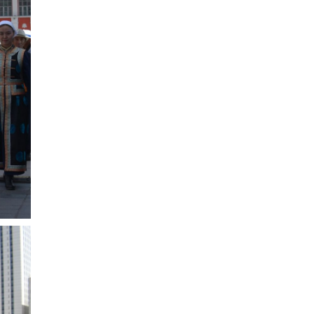
COP17
| 2026-07-28
Нийслэлийн цэцэрлэгийн бүртгэл 8 дугаар сарын
10-наас э…
Боловсрол
| 2026-07-27