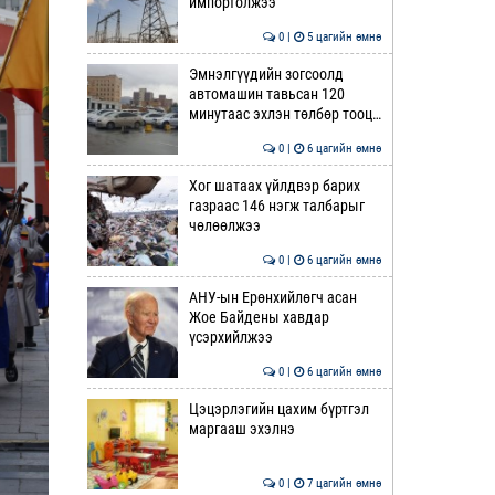
импортолжээ
0 |
5 цагийн өмнө
Эмнэлгүүдийн зогсоолд
автомашин тавьсан 120
минутаас эхлэн төлбөр тооц…
0 |
6 цагийн өмнө
Хог шатаах үйлдвэр барих
газраас 146 нэгж талбарыг
чөлөөлжээ
0 |
6 цагийн өмнө
АНУ-ын Ерөнхийлөгч асан
Жое Байдены хавдар
үсэрхийлжээ
0 |
6 цагийн өмнө
Цэцэрлэгийн цахим бүртгэл
маргааш эхэлнэ
0 |
7 цагийн өмнө