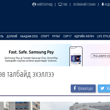
НИЙТЛЭЛЧИД
ТВ8
ӨГЛӨӨНИЙ СОНИН
АУДИ
УЛЬ
ДЭЛХИЙ
НААДАМ-2026
СПОРТ
УРЛАГ
COP17
ӨДРИЙН ХӨТӨЧ
LIFE STYL
өв талбайд эхэллээ
Хуваалцах
Жи