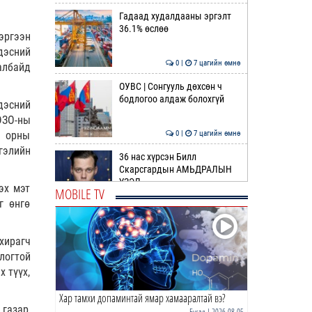
Гадаад худалдааны эргэлт
36.1% өслөө
эргээн
дэсний
0 |
7 цагийн өмнө
албайд
ОУВС | Сонгууль дөхсөн ч
бодлогоо алдаж болохгүй
дэсний
ӨЗО-ны
х орны
0 |
7 цагийн өмнө
гэлийн
36 нас хүрсэн Билл
Скарсгардын АМЬДРАЛЫН
ҮЗЭЛ
эх мэт
MOBILE TV
г өнгө
0 |
9 цагийн өмнө
ӨРНИЙН ЗУРХАЙ |
Жинлүүрийнхний бүтээлч
хирагч
байдал нэмэгдэнэ
логтой
х түүх,
0 |
10 цагийн өмнө
Хар тамхи допаминтай ямар хамааралтай вэ?
ӨГЛӨӨНИЙ МЭНД!
газар,
Бусад
| 2026-08-05