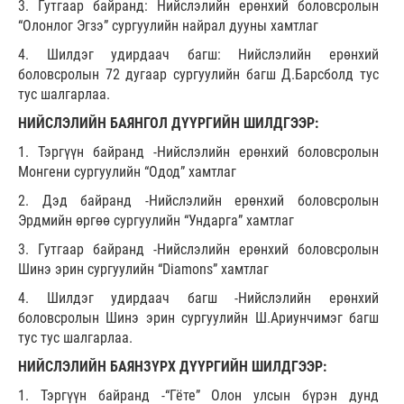
3. Гутгаар байранд: Нийслэлийн ерөнхий боловсролын
“Олонлог Эгзэ” сургуулийн найрал дууны хамтлаг
4. Шилдэг удирдаач багш: Нийслэлийн ерөнхий
боловсролын 72 дугаар сургуулийн багш Д.Барсболд тус
тус шалгарлаа.
НИЙСЛЭЛИЙН БАЯНГОЛ ДҮҮРГИЙН ШИЛДГЭЭР:
1. Тэргүүн байранд -Нийслэлийн ерөнхий боловсролын
Монгени сургуулийн “Одод” хамтлаг
2. Дэд байранд -Нийслэлийн ерөнхий боловсролын
Эрдмийн өргөө сургуулийн “Ундарга” хамтлаг
3. Гутгаар байранд -Нийслэлийн ерөнхий боловсролын
Шинэ эрин сургуулийн “Diamons” хамтлаг
4. Шилдэг удирдаач багш -Нийслэлийн ерөнхий
боловсролын Шинэ эрин сургуулийн Ш.Ариунчимэг багш
тус тус шалгарлаа.
НИЙСЛЭЛИЙН БАЯНЗҮРХ ДҮҮРГИЙН ШИЛДГЭЭР:
1. Тэргүүн байранд -“Гёте” Олон улсын бүрэн дунд