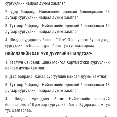
сургуулийн найрал дууны хамтлаг
2. Дэд байранд -Нийслэлийн ерөнхий боловсролын 48
дугаар сургуулийн найрал дууны хамтлаг
3. Гутгаар байранд -Нийслэлийн ерөнхий боловсролын 14
дүгээр сургуулийн найрал дууны хамтлаг
4. Шилдэг удирдаач багш – “Гёте” Олон улсын бүрэн дунд
сургуулийн Б.Баасансүрэн багш тус тус шалгарлаа.
НИЙСЛЭЛИЙН ХАН-УУЛ ДҮҮРГИЙН ШИЛДГЭЭР:
1. Тэргүүн байранд: Шинэ Монгол Харүмафүжи сургуулийн
найрал дууны хамтлаг
2. Дэд байранд: Канад сургуулийн найрал дууны хамтлаг
3. Гутгаар байранд: Нийслэлийн ерөнхий боловсролын 18
дугаар сургуулийн найрал дууны хамтлаг
4. Шилдэг удирдаач багш: Нийслэлийн ерөнхий
боловсролын 18 дугаар сургуулийн багш О.Дорждэрэм тус
тус шалгарлаа.