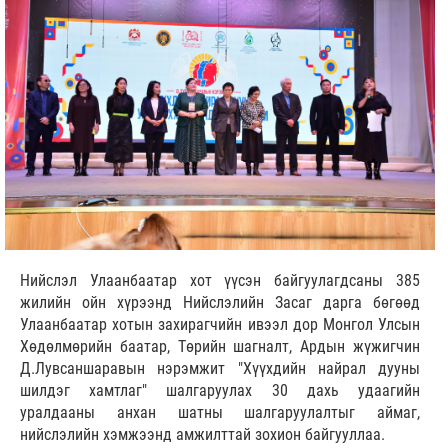
Нийслэл Улаанбаатар хот үүсэн байгуулагдсаны 385
жилийн ойн хүрээнд Нийслэлийн Засаг дарга бөгөөд
Улаанбаатар хотын захирагчийн ивээл дор Монгол Улсын
Хөдөлмөрийн баатар, Төрийн шагналт, Ардын жүжигчин
Д.Лувсаншаравын нэрэмжит "Хүүхдийн найрал дууны
шилдэг хамтлаг" шалгаруулах 30 дахь удаагийн
уралдааны анхан шатны шалгаруулалтыг аймаг,
нийслэлийн хэмжээнд амжилттай зохион байгууллаа.