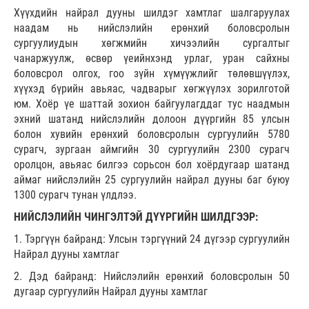
Хүүхдийн найрал дууны шилдэг хамтлаг шалгаруулах
наадам нь нийслэлийн ерөнхий боловсролын
сургуулиудын хөгжмийн хичээлийн сургалтыг
чанаржуулж, өсвөр үеийнхэнд урлаг, уран сайхны
боловсрол олгох, гоо зүйн хүмүүжлийг төлөвшүүлэх,
хүүхэд бүрийн авьяас, чадварыг хөгжүүлэх зорилготой
юм. Хоёр үе шаттай зохион байгуулагддаг тус наадмын
эхний шатанд нийслэлийн долоон дүүргийн 85 улсын
болон хувийн ерөнхий боловсролын сургуулийн 5780
сурагч, зургаан аймгийн 30 сургуулийн 2300 сурагч
оролцон, авьяас билгээ сорьсон бол хоёрдугаар шатанд
аймаг нийслэлийн 25 сургуулийн найрал дууны баг буюу
1300 сурагч тунан үлдлээ.
НИЙСЛЭЛИЙН ЧИНГЭЛТЭЙ ДҮҮРГИЙН ШИЛДГЭЭР:
1. Тэргүүн байранд: Улсын тэргүүний 24 дүгээр сургуулийн
Найрал дууны хамтлаг
2. Дэд байранд: Нийслэлийн ерөнхий боловсролын 50
дугаар сургуулийн Найрал дууны хамтлаг