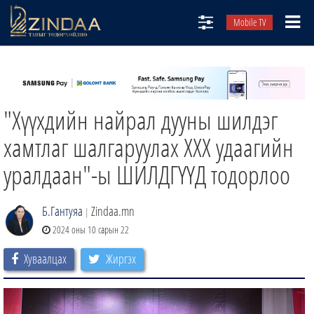
Mobile TV
НИЙТЛЭЛЧИД
ТВ8
"Хүүхдийн найрал дууны шилдэг
ӨГЛӨӨНИЙ СОНИН
АУДИО ЗОХИОЛ
хамтлаг шалгаруулах ХХХ удаагийн
ЗИНДАА СЭТГҮҮЛ
уралдаан"-ы ШИЛДГҮҮД тодорлоо
Б.Гантуяа
Zindaa.mn
|
2024 оны 10 сарын 22
Хуваалцах
Жиргэх