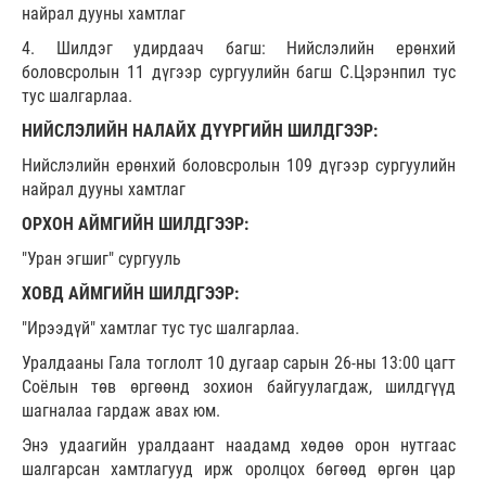
найрал дууны хамтлаг
4. Шилдэг удирдаач багш: Нийслэлийн ерөнхий
боловсролын 11 дүгээр сургуулийн багш С.Цэрэнпил тус
тус шалгарлаа.
НИЙСЛЭЛИЙН НАЛАЙХ ДҮҮРГИЙН ШИЛДГЭЭР:
Нийслэлийн ерөнхий боловсролын 109 дүгээр сургуулийн
найрал дууны хамтлаг
ОРХОН АЙМГИЙН ШИЛДГЭЭР:
"Уран эгшиг" сургууль
ХОВД АЙМГИЙН ШИЛДГЭЭР:
"Ирээдүй" хамтлаг тус тус шалгарлаа.
Уралдааны Гала тоглолт 10 дугаар сарын 26-ны 13:00 цагт
Соёлын төв өргөөнд зохион байгуулагдаж, шилдгүүд
шагналаа гардаж авах юм.
Энэ удаагийн уралдаант наадамд хөдөө орон нутгаас
шалгарсан хамтлагууд ирж оролцох бөгөөд өргөн цар