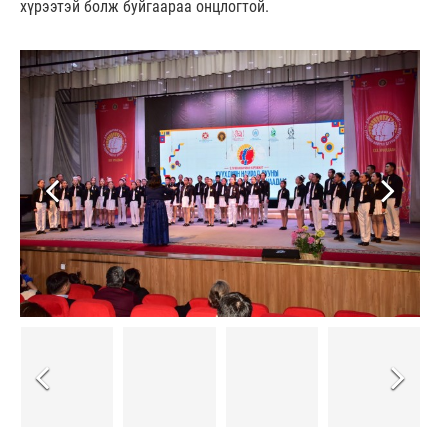
хүрээтэй болж буйгаараа онцлогтой.