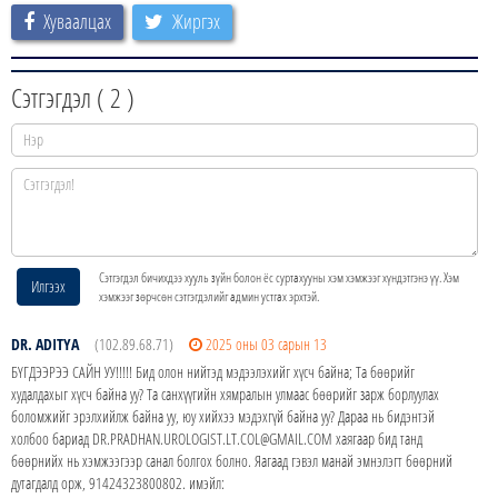
Хуваалцах
Жиргэх
Сэтгэгдэл (
2
)
Сэтгэгдэл бичихдээ хууль зүйн болон ёс суртахууны хэм хэмжээг хүндэтгэнэ үү. Хэм
Илгээх
хэмжээг зөрчсөн сэтгэгдэлийг админ устгах эрхтэй.
DR. ADITYA
(102.89.68.71)
2025 оны 03 сарын 13
БҮГДЭЭРЭЭ САЙН УУ!!!!! Бид олон нийтэд мэдээлэхийг хүсч байна; Та бөөрийг
худалдахыг хүсч байна уу? Та санхүүгийн хямралын улмаас бөөрийг зарж борлуулах
боломжийг эрэлхийлж байна уу, юу хийхээ мэдэхгүй байна уу? Дараа нь бидэнтэй
холбоо бариад DR.PRADHAN.UROLOGIST.LT.COL@GMAIL.COM хаягаар бид танд
бөөрнийх нь хэмжээгээр санал болгох болно. Яагаад гэвэл манай эмнэлэгт бөөрний
дутагдалд орж, 91424323800802. имэйл: