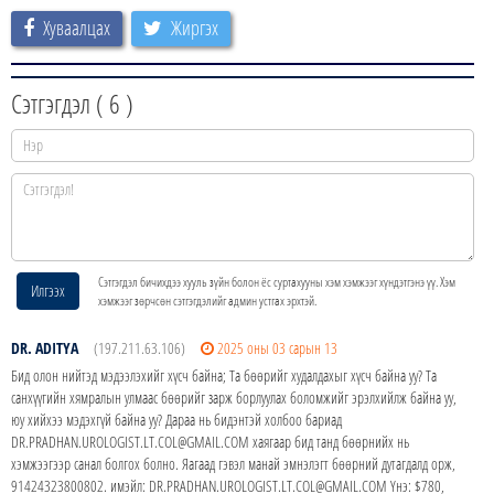
Хуваалцах
Жиргэх
Сэтгэгдэл (
6
)
Сэтгэгдэл бичихдээ хууль зүйн болон ёс суртахууны хэм хэмжээг хүндэтгэнэ үү. Хэм
Илгээх
хэмжээг зөрчсөн сэтгэгдэлийг админ устгах эрхтэй.
DR. ADITYA
(197.211.63.106)
2025 оны 03 сарын 13
Бид олон нийтэд мэдээлэхийг хүсч байна; Та бөөрийг худалдахыг хүсч байна уу? Та
санхүүгийн хямралын улмаас бөөрийг зарж борлуулах боломжийг эрэлхийлж байна уу,
юу хийхээ мэдэхгүй байна уу? Дараа нь бидэнтэй холбоо бариад
DR.PRADHAN.UROLOGIST.LT.COL@GMAIL.COM хаягаар бид танд бөөрнийх нь
хэмжээгээр санал болгох болно. Яагаад гэвэл манай эмнэлэгт бөөрний дутагдалд орж,
91424323800802. имэйл: DR.PRADHAN.UROLOGIST.LT.COL@GMAIL.COM Yнэ: $780,