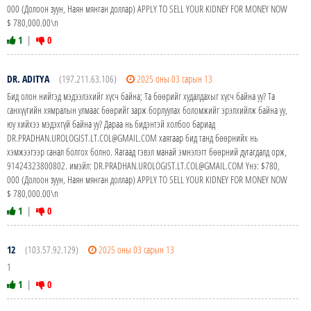
000 (Долоон зуун, Наян мянган доллар) APPLY TO SELL YOUR KIDNEY FOR MONEY NOW
$ 780,000.00\n
1
|
0
DR. ADITYA
(197.211.63.106)
2025 оны 03 сарын 13
Бид олон нийтэд мэдээлэхийг хүсч байна; Та бөөрийг худалдахыг хүсч байна уу? Та
санхүүгийн хямралын улмаас бөөрийг зарж борлуулах боломжийг эрэлхийлж байна уу,
юу хийхээ мэдэхгүй байна уу? Дараа нь бидэнтэй холбоо бариад
DR.PRADHAN.UROLOGIST.LT.COL@GMAIL.COM хаягаар бид танд бөөрнийх нь
хэмжээгээр санал болгох болно. Яагаад гэвэл манай эмнэлэгт бөөрний дутагдалд орж,
91424323800802. имэйл: DR.PRADHAN.UROLOGIST.LT.COL@GMAIL.COM Yнэ: $780,
000 (Долоон зуун, Наян мянган доллар) APPLY TO SELL YOUR KIDNEY FOR MONEY NOW
$ 780,000.00\n
1
|
0
12
(103.57.92.129)
2025 оны 03 сарын 13
1
1
|
0