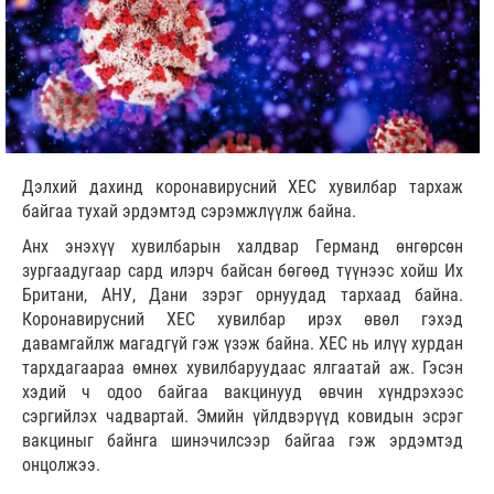
Дэлхий дахинд коронавирусний ХЕС хувилбар тархаж
байгаа тухай эрдэмтэд сэрэмжлүүлж байна.
Анх энэхүү хувилбарын халдвар Германд өнгөрсөн
зургаадугаар сард илэрч байсан бөгөөд түүнээс хойш Их
Британи, АНУ, Дани зэрэг орнуудад тархаад байна.
Коронавирусний ХЕС хувилбар ирэх өвөл гэхэд
давамгайлж магадгүй гэж үзэж байна. ХЕС нь илүү хурдан
тархдагаараа өмнөх хувилбаруудаас ялгаатай аж. Гэсэн
хэдий ч одоо байгаа вакцинууд өвчин хүндрэхээс
сэргийлэх чадвартай. Эмийн үйлдвэрүүд ковидын эсрэг
вакциныг байнга шинэчилсээр байгаа гэж эрдэмтэд
онцолжээ.