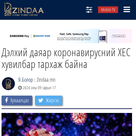
Mobile TV
НИЙТЛЭЛЧИД
ТВ8
Дэлхий даяар коронавирусний XEC
ӨГЛӨӨНИЙ СОНИН
АУДИО ЗОХИОЛ
хувилбар тархаж байна
ЗИНДАА СЭТГҮҮЛ
Я.Болор
Zindaa.mn
|
2024 оны 09 сарын 17
Хуваалцах
Жиргэх