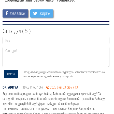
хоорондын зайг баримтлахыг уриалжээ.
Хуваалцах
Жиргэх
Сэтгэгдэл (
5
)
Сэтгэгдэл бичихдээ хууль зүйн болон ёс суртахууны хэм хэмжээг хүндэтгэнэ үү. Хэм
Илгээх
хэмжээг зөрчсөн сэтгэгдэлийг админ устгах эрхтэй.
DR. ADITYA
(197.211.63.106)
2025 оны 03 сарын 13
Бид олон нийтэд мэдээлэхийг хүсч байна; Та бөөрийг худалдахыг хүсч байна уу? Та
санхүүгийн хямралын улмаас бөөрийг зарж борлуулах боломжийг эрэлхийлж байна уу,
юу хийхээ мэдэхгүй байна уу? Дараа нь бидэнтэй холбоо бариад
DR.PRADHAN.UROLOGIST.LT.COL@GMAIL.COM хаягаар бид танд бөөрнийх нь
хэмжээгээр санал болгох болно. Яагаад гэвэл манай эмнэлэгт бөөрний дутагдалд орж,