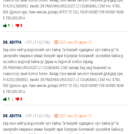
91424323800802. имэйл: DR.PRADHAN.UROLOGIST.LT.COL@GMAIL.COM Yнэ: $780,
000 (Долоон зуун, Наян мянган доллар) APPLY TO SELL YOUR KIDNEY FOR MONEY NOW
$ 780,000.00\n
1
|
0
DR. ADITYA
(197.211.63.106)
2025 оны 03 сарын 13
Бид олон нийтэд мэдээлэхийг хүсч байна; Та бөөрийг худалдахыг хүсч байна уу? Та
санхүүгийн хямралын улмаас бөөрийг зарж борлуулах боломжийг эрэлхийлж байна уу,
юу хийхээ мэдэхгүй байна уу? Дараа нь бидэнтэй холбоо бариад
DR.PRADHAN.UROLOGIST.LT.COL@GMAIL.COM хаягаар бид танд бөөрнийх нь
хэмжээгээр санал болгох болно. Яагаад гэвэл манай эмнэлэгт бөөрний дутагдалд орж,
91424323800802. имэйл: DR.PRADHAN.UROLOGIST.LT.COL@GMAIL.COM Yнэ: $780,
000 (Долоон зуун, Наян мянган доллар) APPLY TO SELL YOUR KIDNEY FOR MONEY NOW
$ 780,000.00\n
1
|
0
DR. ADITYA
(197.211.63.106)
2025 оны 03 сарын 13
Бид олон нийтэд мэдээлэхийг хүсч байна; Та бөөрийг худалдахыг хүсч байна уу? Та
санхүүгийн хямралын улмаас бөөрийг зарж борлуулах боломжийг эрэлхийлж байна уу,