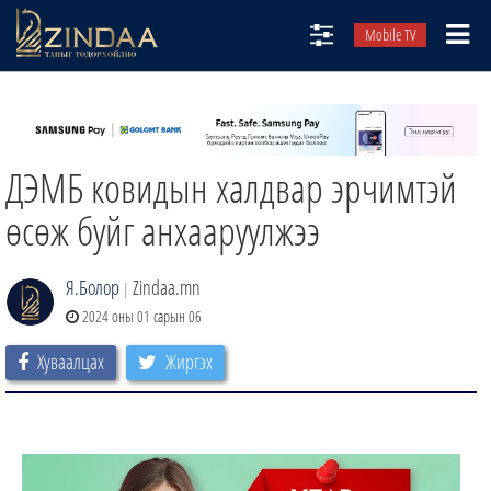
Mobile TV
НИЙТЛЭЛЧИД
ТВ8
ДЭМБ ковидын халдвар эрчимтэй
ӨГЛӨӨНИЙ СОНИН
АУДИО ЗОХИОЛ
өсөж буйг анхааруулжээ
ЗИНДАА СЭТГҮҮЛ
Я.Болор
Zindaa.mn
|
2024 оны 01 сарын 06
Хуваалцах
Жиргэх