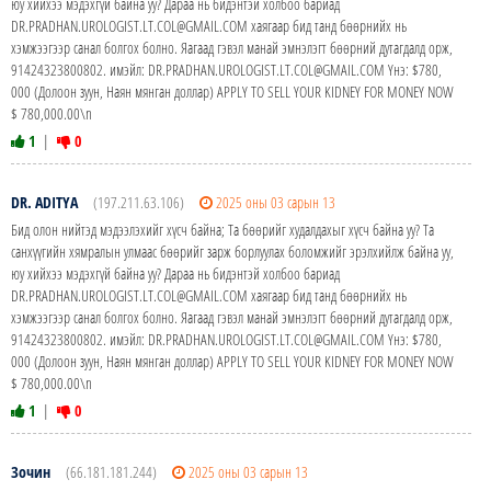
юу хийхээ мэдэхгүй байна уу? Дараа нь бидэнтэй холбоо бариад
DR.PRADHAN.UROLOGIST.LT.COL@GMAIL.COM хаягаар бид танд бөөрнийх нь
хэмжээгээр санал болгох болно. Яагаад гэвэл манай эмнэлэгт бөөрний дутагдалд орж,
91424323800802. имэйл: DR.PRADHAN.UROLOGIST.LT.COL@GMAIL.COM Yнэ: $780,
000 (Долоон зуун, Наян мянган доллар) APPLY TO SELL YOUR KIDNEY FOR MONEY NOW
$ 780,000.00\n
1
|
0
DR. ADITYA
(197.211.63.106)
2025 оны 03 сарын 13
Бид олон нийтэд мэдээлэхийг хүсч байна; Та бөөрийг худалдахыг хүсч байна уу? Та
санхүүгийн хямралын улмаас бөөрийг зарж борлуулах боломжийг эрэлхийлж байна уу,
юу хийхээ мэдэхгүй байна уу? Дараа нь бидэнтэй холбоо бариад
DR.PRADHAN.UROLOGIST.LT.COL@GMAIL.COM хаягаар бид танд бөөрнийх нь
хэмжээгээр санал болгох болно. Яагаад гэвэл манай эмнэлэгт бөөрний дутагдалд орж,
91424323800802. имэйл: DR.PRADHAN.UROLOGIST.LT.COL@GMAIL.COM Yнэ: $780,
000 (Долоон зуун, Наян мянган доллар) APPLY TO SELL YOUR KIDNEY FOR MONEY NOW
$ 780,000.00\n
1
|
0
Зочин
(66.181.181.244)
2025 оны 03 сарын 13