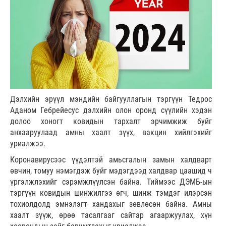
Дэлхийн эрүүл мэндийн байгууллагын тэргүүн Тедрос
Аданом Гебрейесус дэлхийн олон оронд сүүлийн хэдэн
долоо хоногт ковидын тархалт эрчимжиж буйг
анхааруулаад амны хаалт зүүх, вакцин хийлгэхийг
уриалжээ.
Коронaвирусээс үүдэлтэй амьсгалын замын халдварт
өвчин, томуу нэмэгдэж буйг мэдэгдээд халдвар цаашид ч
үргэлжлэхийг сэрэмжлүүлсэн байна. Тиймээс ДЭМБ-ын
тэргүүн ковидын шинжилгээ өгч, шинж тэмдэг илэрсэн
тохиолдолд эмнэлэгт хандахыг зөвлөсөн байна. Амны
хаалт зүүж, өрөө тасалгааг сайтар агааржуулах, хүн