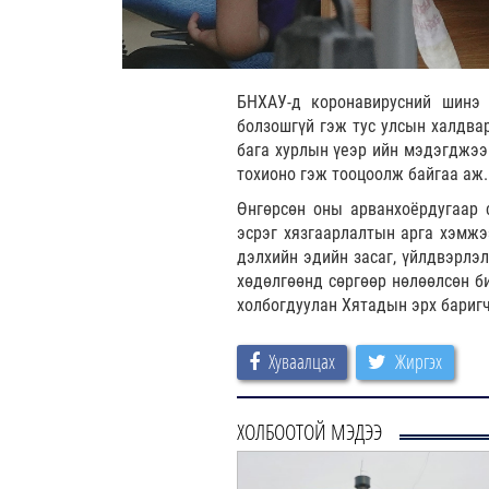
БНХАУ-д коронавирусний шинэ 
болзошгүй гэж тус улсын халдва
бага хурлын үеэр ийн мэдэгджээ
тохионо гэж тооцоолж байгаа аж.
Өнгөрсөн оны арванхоёрдугаар 
эсрэг хязгаарлалтын арга хэмжэ
дэлхийн эдийн засаг, үйлдвэрлэл
хөдөлгөөнд сөргөөр нөлөөлсөн би
холбогдуулан Хятадын эрх бариг
Хуваалцах
Жиргэх
ХОЛБООТОЙ МЭДЭЭ