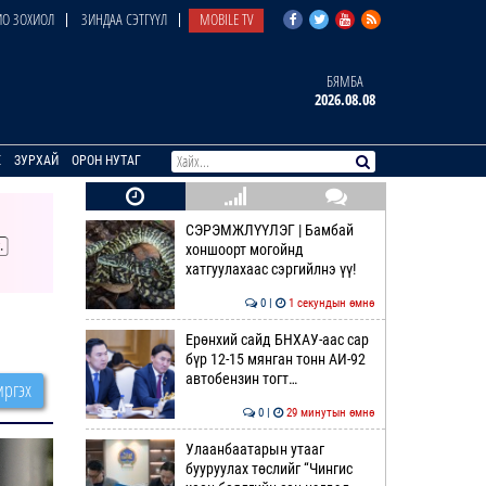
О ЗОХИОЛ
ЗИНДАА СЭТГҮҮЛ
MOBILE TV
БЯМБА
2026.08.08
E
ЗУРХАЙ
ОРОН НУТАГ
СЭРЭМЖЛҮҮЛЭГ | Бамбай
хоншоорт могойнд
хатгуулахаас сэргийлнэ үү!
0 |
1 секундын өмнө
Ерөнхий сайд БНХАУ-аас сар
бүр 12-15 мянган тонн АИ-92
автобензин тогт…
ргэх
0 |
29 минутын өмнө
Улаанбаатарын утааг
бууруулах төслийг “Чингис