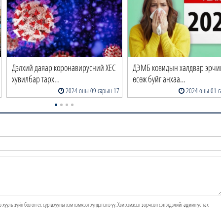
Дэлхий даяар коронавирусний XEC
ДЭМБ ковидын халдвар эрчи
хувилбар тарх…
өсөж буйг анхаа…
2024 оны 09 сарын 17
2024 оны 01 с
э хууль зүйн болон ёс суртахууны хэм хэмжээг хүндэтгэнэ үү. Хэм хэмжээг зөрчсөн сэтгэгдэлийг админ устгах