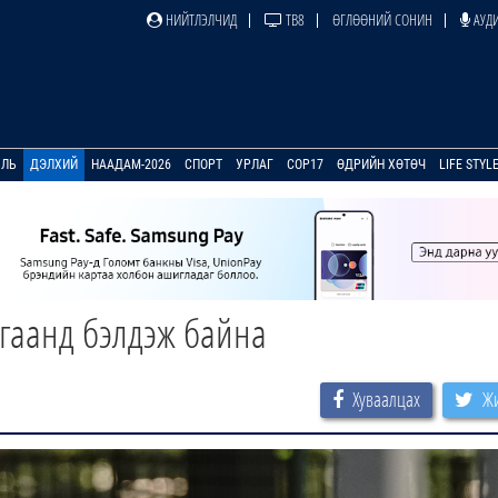
НИЙТЛЭЛЧИД
ТВ8
ӨГЛӨӨНИЙ СОНИН
АУДИ
УЛЬ
ДЭЛХИЙ
НААДАМ-2026
СПОРТ
УРЛАГ
COP17
ӨДРИЙН ХӨТӨЧ
LIFE STYL
гаанд бэлдэж байна
Хуваалцах
Жи