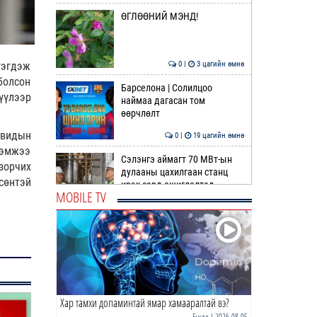
ӨГЛӨӨНИЙ МЭНД!
0 |
3 цагийн өмнө
гэгдэж
болсон
Барселона | Солилцоо
үүлээр
наймаа дагасан том
өөрчлөлт
овидын
0 |
19 цагийн өмнө
хэмжээ
Сэлэнгэ аймагт 70 МВт-ын
зорчих
дулааны цахилгаан станц
сөнтэй
ирэх сард ашиглалтад …
MOBILE TV
0 |
20 цагийн өмнө
ДОХИО | Газрын тосны ханш
өсөж эхэллээ
0 |
20 цагийн өмнө
Хар тамхи допаминтай ямар хамааралтай вэ?
Шатахуун дамлан борлуулсан
хоёр зөрчлийг илрүүлэн
Бусад
| 2026-08-05