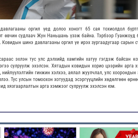
давлагааны оргил үед долоо хоногт 65 сая тохиолдол бүрт
рт өвчин судлаач Жун Наньшань үзэж байна. Тэрбээр Гуанжоуд 
. Ковидын шинэ давлагааны оргил үе ирэх зургаадугаар сарын с
сараас эхлэн тус улс дэлхийд хамгийн хатуу гэгдэж байсан к
эгээ сулруулж эхэлсэн. Хятадын ковидын хорио цээрийн арга 
, нийлүүлэлтийн гинжин хэлхээ, аялал жуулчлал, улс хоорондын 
лээ. Тус улсын томоохон хотуудад эсэргүүцлийн хөдөлгөөн өрнө
чид хязгаарлалтын арга хэмжээг сулруулж эхэлсэн юм.