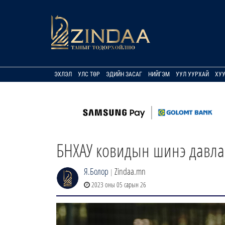
ЭХЛЭЛ
УЛС ТӨР
ЭДИЙН ЗАСАГ
НИЙГЭМ
УУЛ УУРХАЙ
ХУ
БНХАУ ковидын шинэ давла
Я.Болор
Zindaa.mn
|
2023 оны 05 сарын 26