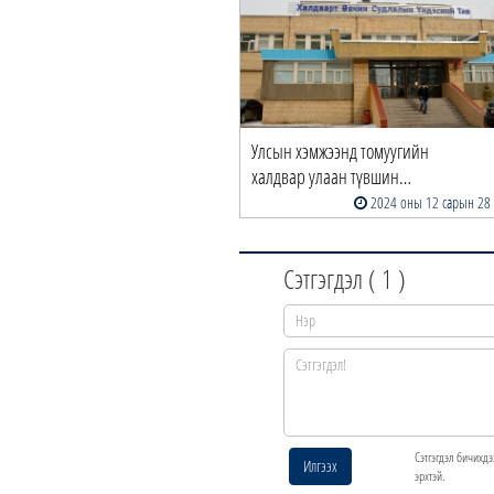
Улсын хэмжээнд томуугийн
халдвар улаан түвшин…
2024 оны 12 сарын 28
Сэтгэгдэл (
1
)
Сэтгэгдэл бичихдэ
Илгээх
эрхтэй.