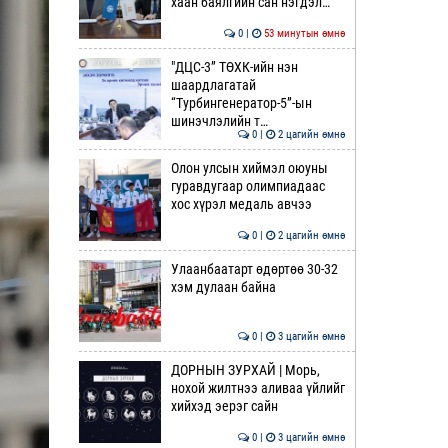
хаан баялгийн сан нэгдэл…
0 |
53 минутын өмнө
"ДЦС-3” ТӨХК-ийн нэн
шаардлагатай
“Турбингенератор-5”-ын
шинэчлэлийн т…
0 |
2 цагийн өмнө
Олон улсын хиймэл оюуны
гуравдугаар олимпиадаас
хос хүрэл медаль авчээ
0 |
2 цагийн өмнө
Улаанбаатарт өдөртөө 30-32
хэм дулаан байна
0 |
3 цагийн өмнө
ДОРНЫН ЗУРХАЙ | Морь,
нохой жилтнээ аливаа үйлийг
хийхэд эерэг сайн
0 |
3 цагийн өмнө