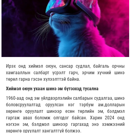
Ирэх онд хиймэл оюун, сансар судлал, байгаль орчны
хамгааллын салбарт үсрэлт гарч, эрчим хүчний шинэ
төрөл гарна гэсэн хүлээлттэй байна.
Хиймэл оюун ухаан шинэ эм бүтээхэд тусална
1960-аад онд эм үйлдвэрлэлийн салбарын судалгаа, шинэ
боловсруулалтад оруулсан нэг тэрбум ам.долларын
хөрөнгө оруулалт шинээр есөн төрлийн эм, бэлдмэл
гаргаж авах боломж олгодог байсан. Харин 2024 онд
нэгхэн эм, бэлдмэл шинээр гаргахад энэ хэмжээний
хөрөнгө оруулалт хангалтгүй болжээ.