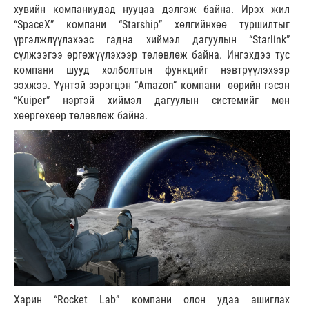
хувийн компаниудад нууцаа дэлгэж байна. Ирэх жил
“SpaceX” компани “Starship” хөлгийнхөө туршилтыг
үргэлжлүүлэхээс гадна хиймэл дагуулын “Starlink”
сүлжээгээ өргөжүүлэхээр төлөвлөж байна. Ингэхдээ тус
компани шууд холболтын функцийг нэвтрүүлэхээр
зэхжээ. Үүнтэй зэрэгцэн “Amazon” компани өөрийн гэсэн
“Kuiper” нэртэй хиймэл дагуулын системийг мөн
хөөргөхөөр төлөвлөж байна.
Харин “Rocket Lab” компани олон удаа ашиглах