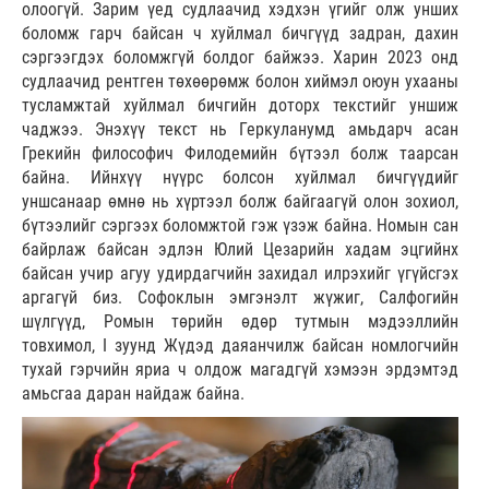
олоогүй. Зарим үед судлаачид хэдхэн үгийг олж унших
боломж гарч байсан ч хуйлмал бичгүүд задран, дахин
сэргээгдэх боломжгүй болдог байжээ. Харин 2023 онд
судлаачид рентген төхөөрөмж болон хиймэл оюун ухааны
тусламжтай хуйлмал бичгийн доторх текстийг уншиж
чаджээ. Энэхүү текст нь Геркуланумд амьдарч асан
Грекийн философич Филодемийн бүтээл болж таарсан
байна. Ийнхүү нүүрс болсон хуйлмал бичгүүдийг
уншсанаар өмнө нь хүртээл болж байгаагүй олон зохиол,
бүтээлийг сэргээх боломжтой гэж үзэж байна. Номын сан
байрлаж байсан эдлэн Юлий Цезарийн хадам эцгийнх
байсан учир агуу удирдагчийн захидал илрэхийг үгүйсгэх
аргагүй биз. Софоклын эмгэнэлт жүжиг, Салфогийн
шүлгүүд, Ромын төрийн өдөр тутмын мэдээллийн
товхимол, I зуунд Жүдэд даяанчилж байсан номлогчийн
тухай гэрчийн яриа ч олдож магадгүй хэмээн эрдэмтэд
амьсгаа даран найдаж байна.