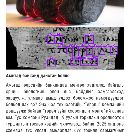
Амьтад банканд данстай болно
Амьтад өөрсдийн банкандаа мөнгөө хадгалж, байгаль
орчин, биологийн олон янз байдлыг хамгаалахад
зарцуулж, улмаар амьд үлдэх боломжоо нэмэгдүүлдэг
болбол яах вэ? Энэ бол технологийн “Tehanu” компанийн
дэвшүүлж байгаа “төрөл зүйл хоорондын мөнгө”-ий санаа
юм. Тус компани Руандад 19 уулын гориллын оролцоотой
туршилтын төслөө хэдийн эхлүүлээд байна. 2025 онд энэ
схемдээ тус улсад амьдардаг бүх горилл сармагчныг