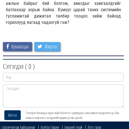
ажлын байрыг бий болгож, амьтдыг хамгаалдгийг
батлахаар зорьж байна. Хүмүүс царай таних системийн
тусламжтай дижитал төлбөр тооцоо хийж байхад
гориллууд яагаад чадахгүй гэж?
Хуваалцах
Жиргэх
Сэтгэгдэл (
0
)
Сэтгэгдэл бичихдээ хууль зүйн болон ёс суртахууны хэм хэмжээг хүндэтгэнэ үү. Хэм
Илгээх
хэмжээг зөрчсөн сэтгэгдэлийг админ устгах эрхтэй.
Сурталчилгаа байршуулах
Холбоо барих
Бидний тухай
Лого татах