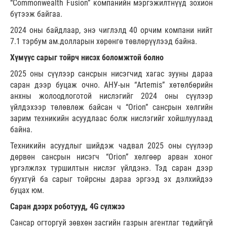
“Commonwealth Fusion” компанийн мэргэжилтнүүд зохион
бүтээж байгаа.
2024 оны байдлаар, энэ чиглэлд 40 орчим компани нийт
7.1 тэрбум ам.долларын хөрөнгө төвлөрүүлээд байна.
Хүмүүс сарыг тойрч нисэх боломжтой болно
2025 оны сүүлээр сансрын нисэгчид хагас зууны дараа
саран дээр буцаж очно. АНУ-ын “Artemis” хөтөлбөрийн
анхны жолоодлоготой нислэгийг 2024 оны сүүлээр
үйлдэхээр төлөвлөж байсан ч “Orion” сансрын хөлгийн
зарим техникийн асуудлаас болж нислэгийг хойшлуулаад
байна.
Техникийн асуудлыг шийдэж чадвал 2025 оны сүүлээр
дөрвөн сансрын нисэгч “Orion” хөлгөөр арван хоног
үргэлжлэх туршилтын нислэг үйлдэнэ. Тэд саран дээр
буухгүй ба сарыг тойрсны дараа эргээд эх дэлхийдээ
буцах юм.
Саран дээрх роботууд, 4G сүлжээ
Сансар огторгуй зөвхөн засгийн газрын агентлаг төдийгүй