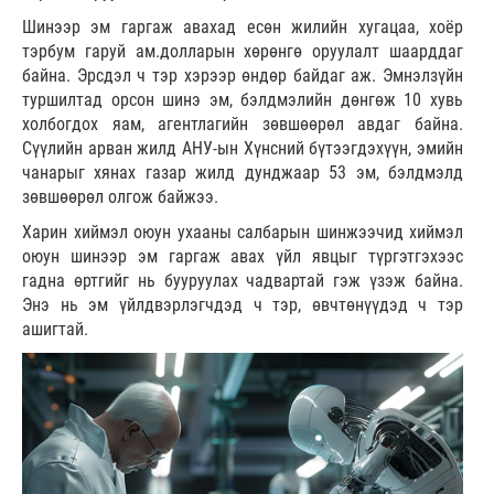
Шинээр эм гаргаж авахад есөн жилийн хугацаа, хоёр
тэрбум гаруй ам.долларын хөрөнгө оруулалт шаарддаг
байна. Эрсдэл ч тэр хэрээр өндөр байдаг аж. Эмнэлзүйн
туршилтад орсон шинэ эм, бэлдмэлийн дөнгөж 10 хувь
холбогдох яам, агентлагийн зөвшөөрөл авдаг байна.
Сүүлийн арван жилд АНУ-ын Хүнсний бүтээгдэхүүн, эмийн
чанарыг хянах газар жилд дунджаар 53 эм, бэлдмэлд
зөвшөөрөл олгож байжээ.
Харин хиймэл оюун ухааны салбарын шинжээчид хиймэл
оюун шинээр эм гаргаж авах үйл явцыг түргэтгэхээс
гадна өртгийг нь бууруулах чадвартай гэж үзэж байна.
Энэ нь эм үйлдвэрлэгчдэд ч тэр, өвчтөнүүдэд ч тэр
ашигтай.