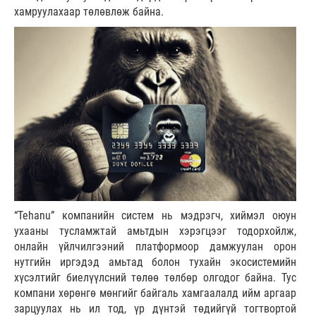
хамруулахаар төлөвлөж байна.
“Tehanu” компанийн систем нь мэдрэгч, хиймэл оюун
ухааны тусламжтай амьтдын хэрэгцээг тодорхойлж,
онлайн үйлчилгээний платформоор дамжуулан орон
нутгийн иргэдэд амьтад болон тухайн экосистемийн
хүсэлтийг биелүүлсний төлөө төлбөр олгодог байна. Тус
компани хөрөнгө мөнгийг байгаль хамгаалалд ийм аргаар
зарцуулах нь ил тод, үр дүнтэй төдийгүй тогтвортой