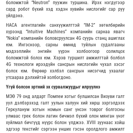
боломжтой “Neutron” пуужин туршина. Ирэх нэгдүгээр
сард робот бүхий хэд хэдэн хувийн нислэгийг сар руу
үйлдэнэ.
НАСА агентлагийн санхүүжилттэй “IM-2” хөтөлбөрийн
хүрээнд “Intuitive Machines” компанийн сарнаа явагч
“Nokia” компанийн боловсруулсан 4G суурь станц ашиглах
юм. Ингэснээр, сарны өмнөд туйлын судалгааны
мэдээллийн энгийн үүрэн холбоогоор солилцох
боломжтой болох юм. Хэрэв туршилт амжилттай болбол
4G технологи ирээдүйн сансрын нислэгийн чухал хэсэг
болох юм. Өөрөөр хэлбэл сансрын нисэгчид ухаалаг
утсаараа дэлхийтэй холбогдоно.
Үгүй болсон эртний эх сурвалжуудыг илрүүлнэ
МЭӨ 79 онд алдарт Помпеи хотыг булшилсан Визуви галт
уул дэлбэрэхэд галт уулын халуун хий хөрш зэргэлдээх
Геркуланум хотын номын санг үнсэн товрог болгосны
улмаас грек болон латин бичмэл бүхий олон мянган үнэт
хуйлмал бичгүүд нүүрс болон үлджээ. XVIII зуунаас хойш
эдгээр текстийг сэргээн унших гэсэн оролдлого амжилт