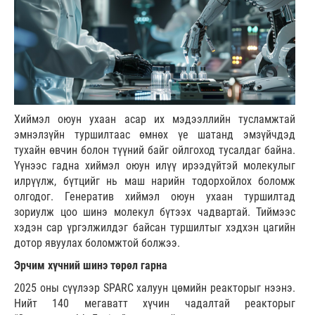
Хиймэл оюун ухаан асар их мэдээллийн тусламжтай
эмнэлзүйн туршилтаас өмнөх үе шатанд эмзүйчдэд
тухайн өвчин болон түүний байг ойлгоход тусалдаг байна.
Үүнээс гадна хиймэл оюун илүү ирээдүйтэй молекулыг
илрүүлж, бүтцийг нь маш нарийн тодорхойлох боломж
олгодог. Генератив хиймэл оюун ухаан туршилтад
зориулж цоо шинэ молекул бүтээх чадвартай. Тиймээс
хэдэн сар үргэлжилдэг байсан туршилтыг хэдхэн цагийн
дотор явуулах боломжтой болжээ.
Эрчим хүчний шинэ төрөл гарна
2025 оны сүүлээр SPARC халуун цөмийн реакторыг нээнэ.
Нийт 140 мегаватт хүчин чадалтай реакторыг