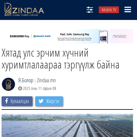
Mobile TV
НИЙТЛЭЛЧИД
ТВ8
Хятад улс эрчим хүчний
ӨГЛӨӨНИЙ СОНИН
АУДИО ЗОХИОЛ
хуримтлалаараа тэргүүлж байна
ЗИНДАА СЭТГҮҮЛ
Я.Болор
Zindaa.mn
|
2025 оны 11 сарын 08
Хуваалцах
Жиргэх