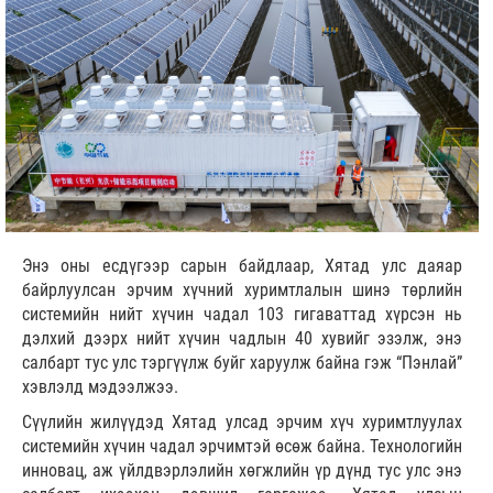
Энэ оны есдүгээр сарын байдлаар, Хятад улс даяар
байрлуулсан эрчим хүчний хуримтлалын шинэ төрлийн
системийн нийт хүчин чадал 103 гигаваттад хүрсэн нь
дэлхий дээрх нийт хүчин чадлын 40 хувийг эзэлж, энэ
салбарт тус улс тэргүүлж буйг харуулж байна гэж “Пэнлай”
хэвлэлд мэдээлжээ.
Сүүлийн жилүүдэд Хятад улсад эрчим хүч хуримтлуулах
системийн хүчин чадал эрчимтэй өсөж байна. Технологийн
инновац, аж үйлдвэрлэлийн хөгжлийн үр дүнд тус улс энэ