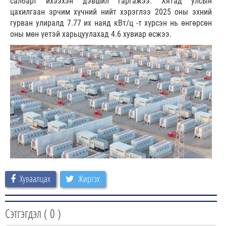
салбарт ихээхэн дэвшил гаргажээ. Хятад улсын
цахилгаан эрчим хүчний нийт хэрэглээ 2025 оны эхний
гурван улиралд 7.77 их наяд кВт/ц -т хүрсэн нь өнгөрсөн
оны мөн үетэй харьцуулахад 4.6 хувиар өсжээ.
Хуваалцах
Жиргэх
Сэтгэгдэл (
0
)