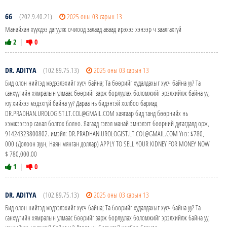
бб
(202.9.40.21)
2025 оны 03 сарын 13
Манайхан хүүхдээ дагуулж очиоод залаад аваад ирэхээ хэнээр ч заалгахгүй
2
|
0
DR. ADITYA
(102.89.75.13)
2025 оны 03 сарын 13
Бид олон нийтэд мэдээлэхийг хүсч байна; Та бөөрийг худалдахыг хүсч байна уу? Та
санхүүгийн хямралын улмаас бөөрийг зарж борлуулах боломжийг эрэлхийлж байна уу,
юу хийхээ мэдэхгүй байна уу? Дараа нь бидэнтэй холбоо бариад
DR.PRADHAN.UROLOGIST.LT.COL@GMAIL.COM хаягаар бид танд бөөрнийх нь
хэмжээгээр санал болгох болно. Яагаад гэвэл манай эмнэлэгт бөөрний дутагдалд орж,
91424323800802. имэйл: DR.PRADHAN.UROLOGIST.LT.COL@GMAIL.COM Yнэ: $780,
000 (Долоон зуун, Наян мянган доллар) APPLY TO SELL YOUR KIDNEY FOR MONEY NOW
$ 780,000.00
1
|
0
DR. ADITYA
(102.89.75.13)
2025 оны 03 сарын 13
Бид олон нийтэд мэдээлэхийг хүсч байна; Та бөөрийг худалдахыг хүсч байна уу? Та
санхүүгийн хямралын улмаас бөөрийг зарж борлуулах боломжийг эрэлхийлж байна уу,