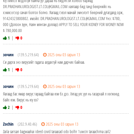
юу хийхээ мэдэхгүй байна уу? Дараа нь бидэнтэй холбоо бариад
DR.PRADHAN.UROLOGIST.LT.COL@GMAIL.COM хаягаар бид танд бөөрнийх нь
хэмжээгээр санал болгох болно. Яагаад гэвэл манай эмнэлэгт бөөрний дутагдалд орж,
91424323800802. имэйл: DR.PRADHAN.UROLOGIST.LT.COL@GMAIL.COM Yнэ: $780,
000 (Долоон зуун, Наян мянган доллар) APPLY TO SELL YOUR KIDNEY FOR MONEY NOW
$ 780,000.00
1
|
0
зочин
(139.5.219.64)
2025 оны 03 сарын 13
Си дарга энэ вирусийг гадагш алдахгүй нам дарчих байхаа.
1
|
0
зочин
(139.5.219.64)
2025 оны 03 сарын 13
Яагаад бас ямар вирус тараад байгаа юм бэ дээ. Хятад улс уул нь тасархай л хөгжөөд
байх юм. Вирус нь юу вэ?
2
|
0
Zochin
(202.9.40.46)
2025 оны 03 сарын 13
Zaila sarisan bagwaahai ideed covid taraacad odo bolhr 1uwcin taraachima zail2