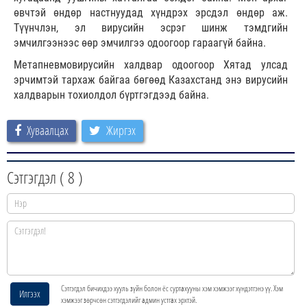
өвчтэй өндөр настнуудад хүндрэх эрсдэл өндөр аж.
Түүнчлэн, эл вирусийн эсрэг шинж тэмдгийн
эмчилгээнээс өөр эмчилгээ одоогоор гараагүй байна.
Метапневмовирусийн халдвар одоогоор Хятад улсад
эрчимтэй тархаж байгаа бөгөөд Казахстанд энэ вирусийн
халдварын тохиолдол бүртгэгдээд байна.
Хуваалцах
Жиргэх
Сэтгэгдэл (
8
)
Сэтгэгдэл бичихдээ хууль зүйн болон ёс суртахууны хэм хэмжээг хүндэтгэнэ үү. Хэм
Илгээх
хэмжээг зөрчсөн сэтгэгдэлийг админ устгах эрхтэй.