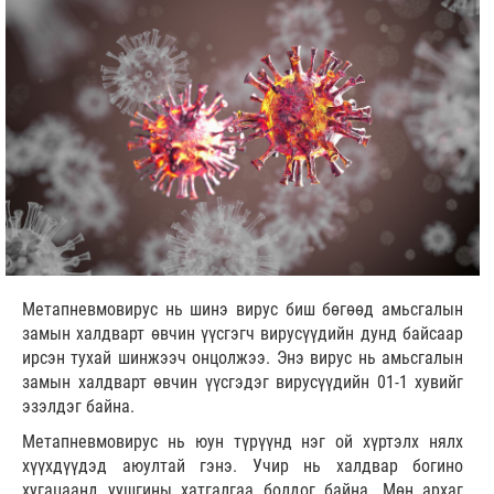
Метапневмовирус нь шинэ вирус биш бөгөөд амьсгалын
замын халдварт өвчин үүсгэгч вирусүүдийн дунд байсаар
ирсэн тухай шинжээч онцолжээ. Энэ вирус нь амьсгалын
замын халдварт өвчин үүсгэдэг вирусүүдийн 01-1 хувийг
эзэлдэг байна.
Метапневмовирус нь юун түрүүнд нэг ой хүртэлх нялх
хүүхдүүдэд аюултай гэнэ. Учир нь халдвар богино
хугацаанд уушгины хатгалгаа болдог байна. Мөн архаг