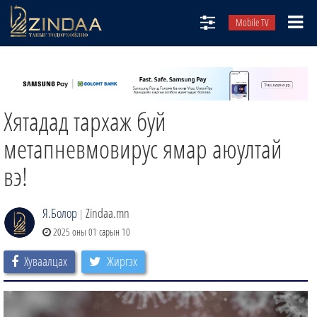
Mobile TV
НИЙТЛЭЛЧИД
ТВ8
Хятадад тархаж буй
ӨГЛӨӨНИЙ СОНИН
АУДИО ЗОХИОЛ
метапневмовирус ямар аюултай
ЗИНДАА СЭТГҮҮЛ
вэ!
Я.Болор
Zindaa.mn
|
2025 оны 01 сарын 10
Хуваалцах
Жиргэх