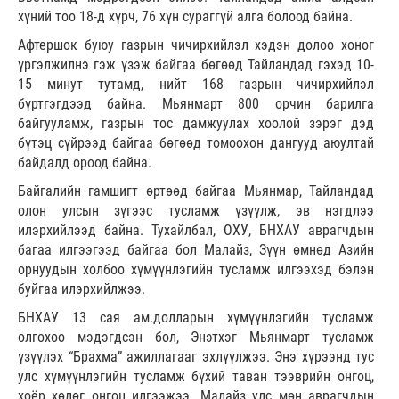
хүний тоо 18-д хүрч, 76 хүн сураггүй алга болоод байна.
Афтершок буюу газрын чичирхийлэл хэдэн долоо хоног
үргэлжилнэ гэж үзэж байгаа бөгөөд Тайландад гэхэд 10-
15 минут тутамд, нийт 168 газрын чичирхийлэл
бүртгэгдээд байна. Мьянмарт 800 орчин барилга
байгууламж, газрын тос дамжуулах хоолой зэрэг дэд
бүтэц сүйрээд байгаа бөгөөд томоохон дангууд аюултай
байдалд ороод байна.
Байгалийн гамшигт өртөөд байгаа Мьянмар, Тайландад
олон улсын зүгээс тусламж үзүүлж, эв нэгдлээ
илэрхийлээд байна. Тухайлбал, ОХУ, БНХАУ аврагчдын
багаа илгээгээд байгаа бол Малайз, Зүүн өмнөд Азийн
орнуудын холбоо хүмүүнлэгийн тусламж илгээхэд бэлэн
буйгаа илэрхийлжээ.
БНХАУ 13 сая ам.долларын хүмүүнлэгийн тусламж
олгохоо мэдэгдсэн бол, Энэтхэг Мьянмарт тусламж
үзүүлэх “Брахма” ажиллагааг эхлүүлжээ. Энэ хүрээнд тус
улс хүмүүнлэгийн тусламж бүхий таван тээврийн онгоц,
хоёр хөлөг онгоц илгээжээ. Малайз улс мөн аврагчдын