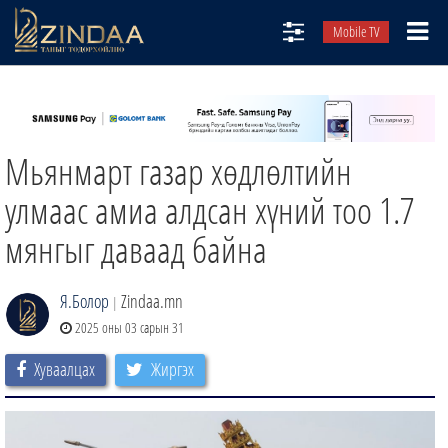
Mobile TV
НИЙТЛЭЛЧИД
ТВ8
Мьянмарт газар хөдлөлтийн
ӨГЛӨӨНИЙ СОНИН
АУДИО ЗОХИОЛ
улмаас амиа алдсан хүний тоо 1.7
ЗИНДАА СЭТГҮҮЛ
мянгыг даваад байна
Я.Болор
Zindaa.mn
|
2025 оны 03 сарын 31
Хуваалцах
Жиргэх