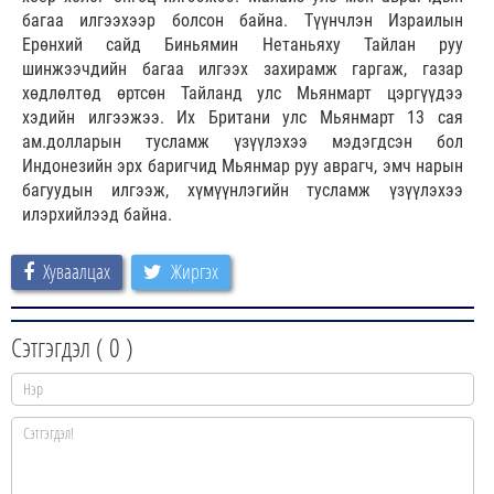
багаа илгээхээр болсон байна. Түүнчлэн Израилын
Ерөнхий сайд Биньямин Нетаньяху Тайлан руу
шинжээчдийн багаа илгээх захирамж гаргаж, газар
хөдлөлтөд өртсөн Тайланд улс Мьянмарт цэргүүдээ
хэдийн илгээжээ. Их Британи улс Мьянмарт 13 сая
ам.долларын тусламж үзүүлэхээ мэдэгдсэн бол
Индонезийн эрх баригчид Мьянмар руу аврагч, эмч нарын
багуудын илгээж, хүмүүнлэгийн тусламж үзүүлэхээ
илэрхийлээд байна.
Хуваалцах
Жиргэх
Сэтгэгдэл (
0
)