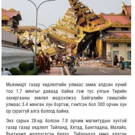
Мьянмарт газар хөдлөлтийн улмаас амиа алдсан хүний
тоо 1.7 мянгыг даваад байна гэж тус улсын Төрийн
захиргааны зөвлөл мэдээлжээ. Байгалийн гамшгийн
улмаас 3.4 мянган хүн бэртэж, гэмтсэн бол 300 орчин хүн
ор сураггүй алга болоод байна.
Энэ сарын 28-нд болсон 7.8 орчим магнитудын хүчтэй
газар газар хөдлөлт Тайланд, Хятад, Бангладеш, Малайз,
Вьетнамд мэдрэгдсэн билээ. Тайландад амиа алдсан