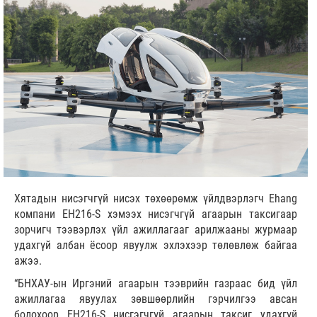
Хятадын нисэгчгүй нисэх төхөөрөмж үйлдвэрлэгч Ehang
компани EH216-S хэмээх нисэгчгүй агаарын таксигаар
зорчигч тээвэрлэх үйл ажиллагааг арилжааны журмаар
удахгүй албан ёсоор явуулж эхлэхээр төлөвлөж байгаа
ажээ.
“БНХАУ-ын Иргэний агаарын тээврийн газраас бид үйл
ажиллагаа явуулах зөвшөөрлийн гэрчилгээ авсан
болохоор EH216-S нисгэгчгүй агаарын таксиг удахгүй