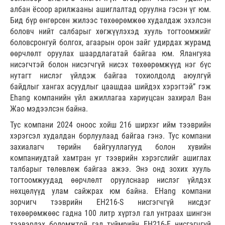
албан ёсоор арилжааны ашиглалтад оруулна гэсэн үг юм.
Бид бүр өнгөрсөн жилээс төхөөрөмжөө худалдаж эхэлсэн
боловч нийт салбарыг хөгжүүлэхэд хууль тогтоомжийг
боловсронгуй болгох, агаарын орон зайг удирдах журамд
өөрчлөлт оруулах шаардлагатай байгаа юм. Ялангуяа
нисэгчтэй болон нисэгчгүй нисэх төхөөрөмжүүд нэг бүс
нутагт нислэг үйлдэж байгаа тохиолдолд аюулгүй
байдлыг хангах асуудлыг цаашдаа шийдэх хэрэгтэй” гэж
Ehang компанийн үйл ажиллагаа хариуцсан захирал Ван
Жао мэдээлсэн байна.
Тус компани 2024 оноос хойш 216 ширхэг ийм тээврийн
хэрэгсэл худалдан борлуулаад байгаа гэнэ. Тус компани
захиалагч төрийн байгууллагууд болон хувийн
компаниудтай хамтран уг тээврийн хэрэгслийг ашиглах
талбарыг төлөвлөж байгаа ажээ. Энэ онд зохих хууль
тогтоомжуудад өөрчлөлт оруулснаар нислэг үйлдэх
нөхцөлүүд улам сайжрах юм байна. EHang компани
зорчигч тээврийн EH216-S нисгэгчгүй нисдэг
төхөөрөмжөөс гадна 100 литр хүртэл гал унтраах шингэн
тээвэрлэх боломжтой гал түймрийн EH216-F нисгэгчгүй