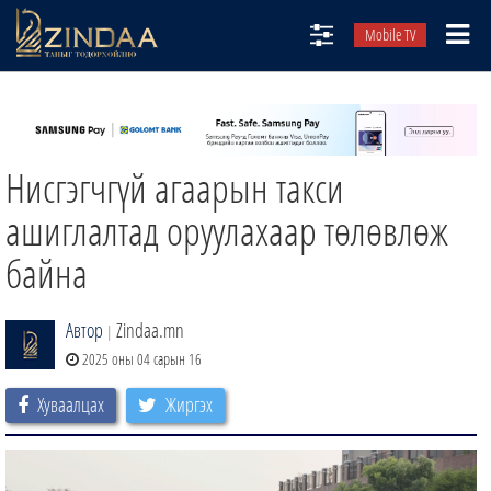
Mobile TV
НИЙТЛЭЛЧИД
ТВ8
Нисгэгчгүй агаарын такси
ӨГЛӨӨНИЙ СОНИН
АУДИО ЗОХИОЛ
ашиглалтад оруулахаар төлөвлөж
ЗИНДАА СЭТГҮҮЛ
байна
Автор
Zindaa.mn
|
2025 оны 04 сарын 16
Хуваалцах
Жиргэх