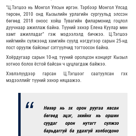
"Ц.Тэгшээ нь Монгол Улсын иргэн. Тэрбээр Монгол Улсад
төрсөн, 2010 онд Кызылийн урлагийн сургуульд элссэн
бөгөөд 2018 оноос хойш Тувагийн филармонид гоцлол
дуучнаар ажиллаж байна. Түүний эхнэр Елена Куулар мөн
хамт ажилладаг" гэж мэдээлэлд бичжээ. Ц.Тэгшээ
нийгмийн сүлжээнд хамгийн сүүлд нэгдүгээр сарын 25-нд
пост оруулж байсныг сэтгүүлчид тогтоосон байна.
Хоёрдугаар сарын 10-нд түүний оролцсон концерт Кызыл
хотноо болох ёстой байсан ч цуцлагдаж байжээ.
Хэвлэлүүдээр гарсан Ц.Тэгшээг саатуулсан гэх
мэдээллийг түүний эхнэр няцаажээ.
Нөхөр нь эх орон руугаа явсан
бөгөөд эцэг, эхийнх нь оршин
суудаг орон нутагт сүлжээ
барьдаггүй ба удахгүй холбогдоно