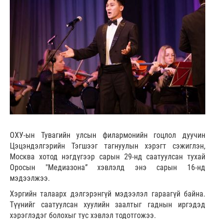
ОХУ-ын Тувагийн улсын филармонийн гоцлол дуучин
Цэцэндэлгэрийн Тэгшээг тагнуулын хэрэгт сэжиглэн,
Москва хотод нэгдүгээр сарын 29-нд саатуулсан тухай
Оросын "Медиазона” хэвлэлд энэ сарын 16-нд
мэдээлжээ.
Хэргийн талаарх дэлгэрэнгүй мэдээлэл гараагүй байна.
Түүнийг саатуулсан хуулийн заалтыг гаднын иргэдэд
хэрэглэдэг болохыг тус хэвлэл тодотгожээ.