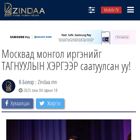
Mobile TV
НИЙТЛЭЛЧИД
ТВ8
Москвад монгол иргэнийг
ӨГЛӨӨНИЙ СОНИН
АУДИО ЗОХИОЛ
ТАГНУУЛЫН ХЭРГЭЭР саатуулсан уу!
ЗИНДАА СЭТГҮҮЛ
Я.Болор
Zindaa.mn
|
2025 оны 04 сарын 18
Хуваалцах
Жиргэх