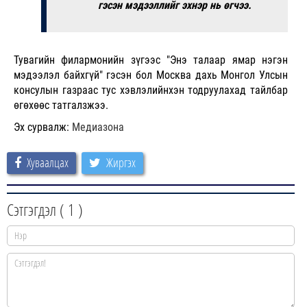
гэсэн мэдээллийг эхнэр нь өгчээ.
Тувагийн филармонийн зүгээс "Энэ талаар ямар нэгэн
мэдээлэл байхгүй" гэсэн бол Москва дахь Монгол Улсын
консулын газраас тус хэвлэлийнхэн тодруулахад тайлбар
өгөхөөс татгалзжээ.
Эх сурвалж:
Медиазона
Хуваалцах
Жиргэх
Сэтгэгдэл (
1
)