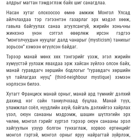
алдрыг магтан тэмдэглэж байх шиг санагдлаа.
Насан хутаг олохоосоо өмнө амжиж Монгол Улсад
айлчлахдаа тэр гэгээнтэн газарлаг эрх мэдэл хөөж,
гавьяа байгуулах санаа агуулсангүй, жирийн хоньчны
жинхэнэ үнэн сэтгэл өвөрлөж ирсэн гэдгээ
“монголчуудын нууцлаг далд чанарыг (mysticism) танихыг
зорьсон” хэмээн өгүүлсэн байдаг.
Тэрээр манай мөнх хөх тэнгэрийг үзэж, эгэл жирийн
хүмүүстэй уулзаж явахдаа эрж хайсан зүйлээ олсон байх,
манай гуравдагч хөршийн бодлогыг “гуравдагч хөршийн
үл тайлагдах нууц” (third-neighbour mystique) хэмээн
нэрлэсэн билээ.
Хутагт Франциск манай орныг, манай ард түмнийг дэлхий
дахинд нэг сайн таниулчхаад буцлаа. Манай түүх,
уламжлал соёл, нүүдлийн ахуй, байгаль дэлхийгээ хайрлах
үзэл, оюун санааны мэдрэмж, шашин шүтлэгийн эрх
чөлөө, монгол гэрийг хүртэл тэрээр оюун санааны эрэл
хайгуулын үзүүр болгон тунхаглаж, хорвоо ертөнцийг
монгол гэртэй, монгол орныг яруу найрагтай зүйрлэж,