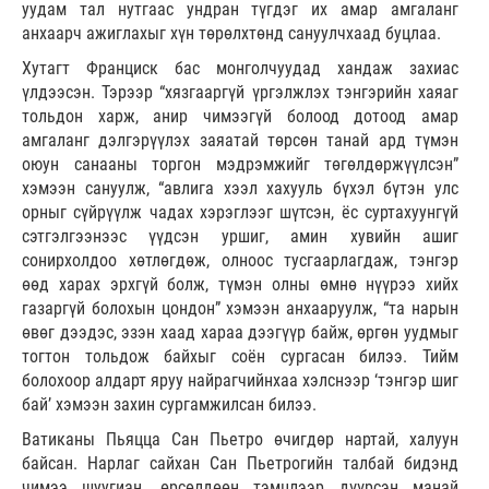
уудам тал нутгаас ундран түгдэг их амар амгаланг
анхаарч ажиглахыг хүн төрөлхтөнд сануулчхаад буцлаа.
Хутагт Франциск бас монголчуудад хандаж захиас
үлдээсэн. Тэрээр “хязгааргүй үргэлжлэх тэнгэрийн хаяаг
тольдон харж, анир чимээгүй болоод дотоод амар
амгаланг дэлгэрүүлэх заяатай төрсөн танай ард түмэн
оюун санааны торгон мэдрэмжийг төгөлдөржүүлсэн”
хэмээн сануулж, “авлига хээл хахууль бүхэл бүтэн улс
орныг сүйрүүлж чадах хэрэглээг шүтсэн, ёс суртахуунгүй
сэтгэлгээнээс үүдсэн уршиг, амин хувийн ашиг
сонирхолдоо хөтлөгдөж, олноос тусгаарлагдаж, тэнгэр
өөд харах эрхгүй болж, түмэн олны өмнө нүүрээ хийх
газаргүй болохын цондон” хэмээн анхааруулж, “та нарын
өвөг дээдэс, эзэн хаад хараа дээгүүр байж, өргөн уудмыг
тогтон тольдож байхыг соён сургасан билээ. Тийм
болохоор алдарт яруу найрагчийнхаа хэлснээр ‘тэнгэр шиг
бай’ хэмээн захин сургамжилсан билээ.
Ватиканы Пьяцца Сан Пьетро өчигдөр нартай, халуун
байсан. Нарлаг сайхан Сан Пьетрогийн талбай бидэнд
чимээ шуугиан, өрсөлдөөн тэмцлээр дүүрсэн манай