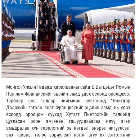
Монгол Улсын Гадаад харилцааны сайд Б.Батцэцэг Ромын
Пап лам Францискийг эцсийн замд үдэх ёслолд оролцжээ.
Тэрбээр энэ талаар нийгмийн сүлжээнд "Өчигдөр
Дээрхийн гэгээн эцэг Францискийг эцсийн замд нь үдэх
ёслолд оролцож суухад Хутагт Пьетрогийн талбайд
цугласан олон эмгэнэн гашуудахаасаа илүү эгэл
амьдралаа хүн төрөлхтний эв нэгдэл, энэрэл нигүүлсэл,
энх тайвны төлөө зориулсан нэгэн агуу их сэтгэлтний