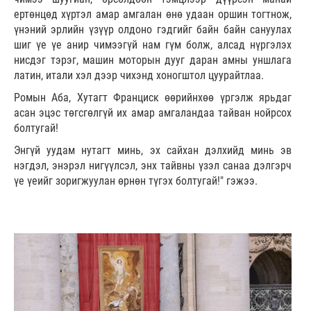
ертөнцөд хүртэл амар амгалан өнө удаан оршин тогтнож,
үнэний эрлийн үзүүр олдоно гэдгийг байн байн сануулах
шиг үе үе анир чимээгүй нам гүм болж, алсад нүргэлэх
нисдэг тэрэг, машин моторын дууг даран амны уншлага
латин, итали хэл дээр чихэнд хоногштол цуурайтлаа.
Ромын Аба, Хутагт Франциск өөрийнхөө үргэлж ярьдаг
асан эцэс төгсгөлгүй их амар амгаландаа тайван нойрсох
болтугай!
Энгүй уудам нутагт минь, эх сайхан дэлхийд минь эв
нэгдэл, энэрэл нигүүлсэл, энх тайвны үзэл санаа дэлгэрч
үе үеийг зоригжуулан өрнөн түгэх болтугай!" гэжээ.