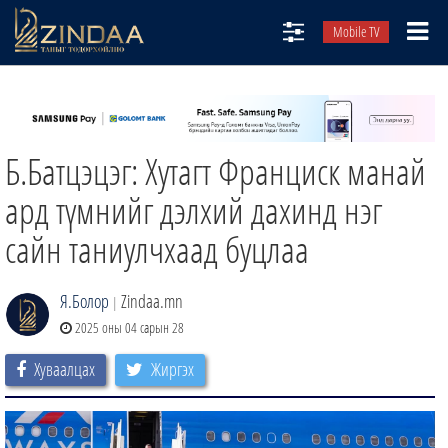
Mobile TV
НИЙТЛЭЛЧИД
ТВ8
Б.Батцэцэг: Хутагт Франциск манай
ӨГЛӨӨНИЙ СОНИН
АУДИО ЗОХИОЛ
ард түмнийг дэлхий дахинд нэг
ЗИНДАА СЭТГҮҮЛ
сайн таниулчхаад буцлаа
Я.Болор
Zindaa.mn
|
2025 оны 04 сарын 28
Хуваалцах
Жиргэх