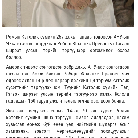
Ромын Католик сүмийн 267 дахь Папаар тодорсон АНУ-ын
Чикаго хотын кардинал Роберт Францис Превостыг Гэгээн
ширээт улсын төрийн тэргүүнээр өргөмжлөх ёслол
боллоо.
Америк тивээс сонгогдсон хоёр дахь, АНУ-аас сонгогдсон
анхны пап болж байгаа Роберт Францис Превост энэ
өдрөөс эхлэн 14-р Лео нэрээр дэлхийн 1,4 тэрбум католик
сүсэгтнийг тэргүүлэх юм. Түүнийг Католик сүмийн Пап,
Гэгээн ширээт улсын төрийн тэргүүнээр залах ёслолд
гадаадын 150 гаруй улсын төлөөлөгчид оролцсон байна.
Энэ оны есдүгээр сарын 14-нд 70 нас хүрэх Ромын
католик сүмийн шинэ тэргүүн номлол айлдахдаа, цахим
хувьсгал өрнөж буй өнөө үед нийгмийн шударга ёсыг
хамгаалах, зэвсэгт мөргөлдөөнүүдийг зохицуулахыг
эрмэлзэхээ илэрхийлжээ. 14-р Лео мөн энх тайвнаар