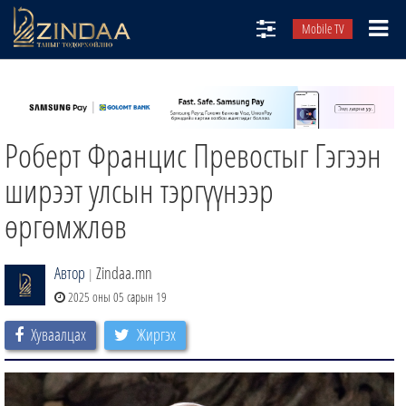
Mobile TV
НИЙТЛЭЛЧИД
ТВ8
Роберт Францис Превостыг Гэгээн
ӨГЛӨӨНИЙ СОНИН
АУДИО ЗОХИОЛ
ширээт улсын тэргүүнээр
ЗИНДАА СЭТГҮҮЛ
өргөмжлөв
Автор
Zindaa.mn
|
2025 оны 05 сарын 19
Хуваалцах
Жиргэх