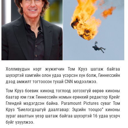
Холливудын нэрт жүжигчин Том Круз шатаж байгаа
шүхэртэй хамгийн олон удаа үсэрсэн хүн болж, Гиннессийн
дээд амжилт тогтоосон тухай CNN мэдээлжээ.
Том Круз боевик кинонд тоглоод зогсохгүй өөрөө киноны
баатар юм гэж Гиннессийн номын ерөнхий редактор Крейг
Глендей мэдэгдсэн байна. Paramount Pictures суваг Том
Круз “Биелэгдэшгүй даалгавар: Эцсийн тооцоо” киноны
зураг авалтын үеэр шатаж байгаа шүхэртэй 16 удаа үсэрч
буйг үзүүлжээ.