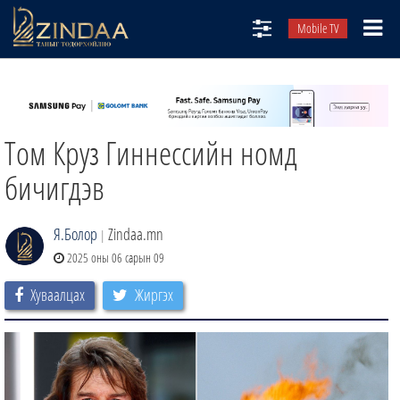
Mobile TV
НИЙТЛЭЛЧИД
ТВ8
Том Круз Гиннессийн номд
ӨГЛӨӨНИЙ СОНИН
АУДИО ЗОХИОЛ
бичигдэв
ЗИНДАА СЭТГҮҮЛ
Я.Болор
Zindaa.mn
|
2025 оны 06 сарын 09
Хуваалцах
Жиргэх