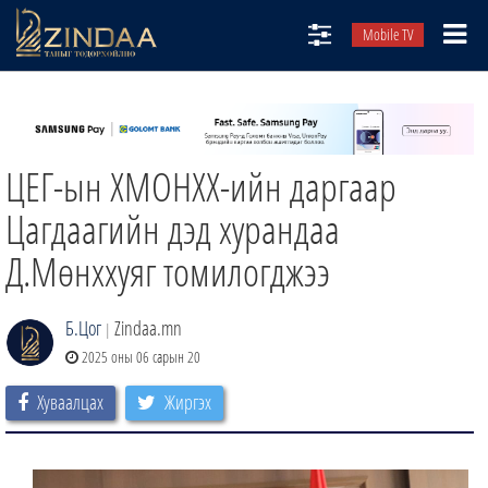
Mobile TV
НИЙТЛЭЛЧИД
ТВ8
ЦЕГ-ын ХМОНХХ-ийн даргаар
ӨГЛӨӨНИЙ СОНИН
АУДИО ЗОХИОЛ
Цагдаагийн дэд хурандаа
ЗИНДАА СЭТГҮҮЛ
Д.Мөнххуяг томилогджээ
Б.Цог
Zindaa.mn
|
2025 оны 06 сарын 20
Хуваалцах
Жиргэх