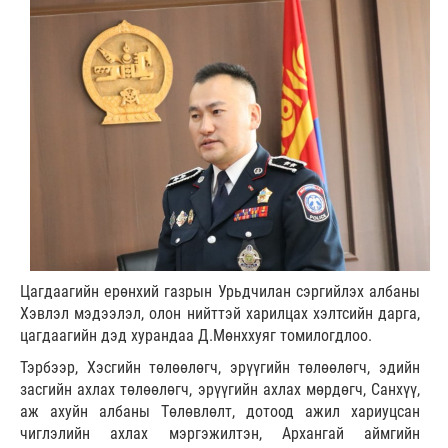
Цагдаагийн ерөнхий газрын Урьдчилан сэргийлэх албаны
Хэвлэл мэдээлэл, олон нийттэй харилцах хэлтсийн дарга,
цагдаагийн дэд хурандаа Д.Мөнххуяг томилогдлоо.
Тэрбээр, Хэсгийн төлөөлөгч, эрүүгийн төлөөлөгч, эдийн
засгийн ахлах төлөөлөгч, эрүүгийн ахлах мөрдөгч, Санхүү,
аж ахуйн албаны Төлөвлөлт, дотоод ажил хариуцсан
чиглэлийн ахлах мэргэжилтэн, Архангай аймгийн