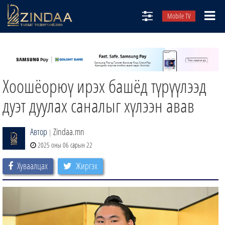
Mobile TV
НИЙТЛЭЛЧИД
ТВ8
Хоошёорюү ирэх башёд түрүүлээд
ӨГЛӨӨНИЙ СОНИН
АУДИО ЗОХИОЛ
дуэт дуулах саналыг хүлээн авав
ЗИНДАА СЭТГҮҮЛ
Автор
Zindaa.mn
|
2025 оны 06 сарын 22
Хуваалцах
Жиргэх