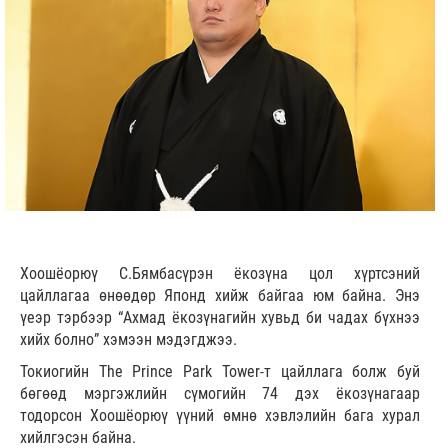
Хоошёорюү С.Бямбасүрэн ёкозүна цол хүртсэний
цайллагаа өнөөдөр Японд хийж байгаа юм байна. Энэ
үеэр тэрбээр “Ахмад ёкозүнагийн хувьд би чадах бүхнээ
хийх болно” хэмээн мэдэгджээ.
Токиогийн
The Prince Park Tower
-т цайллага болж буй
бөгөөд мэргэжлийн сүмогийн 74 дэх ёкозүнагаар
тодорсон Хоошёорюү үүний өмнө хэвлэлийн бага хурал
хийлгэсэн байна.