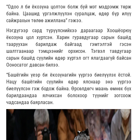
“Одоо л би ёкозүна цолтон болж буй мэт мэдрэмж төрж
байна. Цаашид үргэлжлүүлэн суралцаж, өдөр бүр илүү
сайжрахын төлөө ажиллана” гэжээ.
Нэгдүгээр сард түрүүлснийхээ дараагаар Хоошёорюү
ёкозүна цол хүртсэн. Харин гуравдугаар сарын башёд
тааруухан барилдаж байгаад гэмтэлтэй гэсэн
шалтгаанаар тэмцээнийг орхисон. Тэгвэл тавдугаар
сарын башёд сүүлийн өдөр хүртэл огт ялагдаагүй байсан
Ооносатог давсан билээ.
“Башёгийн үеэр би ёкозүнагийн үүргээ биелүүлэх ёстой.
Нацү башёгийн сүүлийн өдөр ялснаар энэ үүргээ
биелүүлсэн гэж бодож байна. Өрсөлдөгч маань өмнөх бүх
барилдаандаа ялчихсан болохоор түүнийг зогсоож
чадсандаа баярласан.