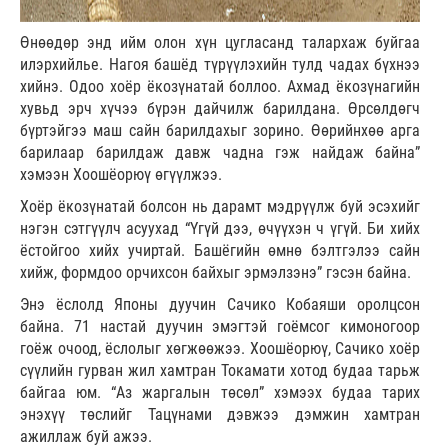
Өнөөдөр энд ийм олон хүн цугласанд талархаж буйгаа
илэрхийлье. Нагоя башёд түрүүлэхийн тулд чадах бүхнээ
хийнэ. Одоо хоёр ёкозүнатай боллоо. Ахмад ёкозүнагийн
хувьд эрч хүчээ бүрэн дайчилж барилдана. Өрсөлдөгч
бүртэйгээ маш сайн барилдахыг зорино. Өөрийнхөө арга
барилаар барилдаж давж чадна гэж найдаж байна”
хэмээн Хоошёорюү өгүүлжээ.
Хоёр ёкозүнатай болсон нь дарамт мэдрүүлж буй эсэхийг
нэгэн сэтгүүлч асуухад “Үгүй дээ, өчүүхэн ч үгүй. Би хийх
ёстойгоо хийх учиртай. Башёгийн өмнө бэлтгэлээ сайн
хийж, формдоо орчихсон байхыг эрмэлзэнэ” гэсэн байна.
Энэ ёслолд Японы дуучин Сачико Кобаяши оролцсон
байна. 71 настай дуучин эмэгтэй гоёмсог кимоногоор
гоёж очоод, ёслолыг хөгжөөжээ. Хоошёорюү, Сачико хоёр
сүүлийн гурван жил хамтран Токамати хотод будаа тарьж
байгаа юм. “Аз жаргалын төсөл” хэмээх будаа тарих
энэхүү төслийг Тацүнами дэвжээ дэмжин хамтран
ажиллаж буй ажээ.