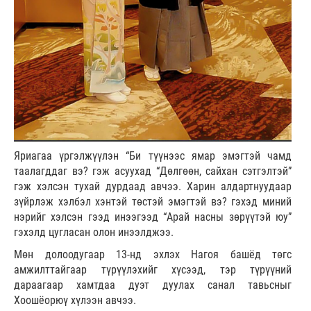
Яриагаа үргэлжүүлэн “Би түүнээс ямар эмэгтэй чамд
таалагддаг вэ? гэж асуухад “Дөлгөөн, сайхан сэтгэлтэй”
гэж хэлсэн тухай дурдаад авчээ. Харин алдартнуудаар
зүйрлэж хэлбэл хэнтэй төстэй эмэгтэй вэ? гэхэд миний
нэрийг хэлсэн гээд инээгээд “Арай насны зөрүүтэй юу”
гэхэлд цугласан олон инээлджээ.
Мөн долоодугаар 13-нд эхлэх Нагоя башёд төгс
амжилттайгаар түрүүлэхийг хүсээд, тэр түрүүний
дараагаар хамтдаа дуэт дуулах санал тавьсныг
Хоошёорюү хүлээн авчээ.