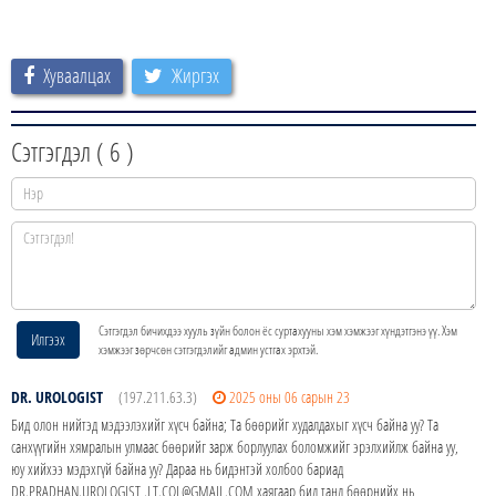
Хуваалцах
Жиргэх
Сэтгэгдэл (
6
)
Сэтгэгдэл бичихдээ хууль зүйн болон ёс суртахууны хэм хэмжээг хүндэтгэнэ үү. Хэм
Илгээх
хэмжээг зөрчсөн сэтгэгдэлийг админ устгах эрхтэй.
DR. UROLOGIST
(197.211.63.3)
2025 оны 06 сарын 23
Бид олон нийтэд мэдээлэхийг хүсч байна; Та бөөрийг худалдахыг хүсч байна уу? Та
санхүүгийн хямралын улмаас бөөрийг зарж борлуулах боломжийг эрэлхийлж байна уу,
юу хийхээ мэдэхгүй байна уу? Дараа нь бидэнтэй холбоо бариад
DR.PRADHAN.UROLOGIST .LT.COL@GMAIL.COM хаягаар бид танд бөөрнийх нь