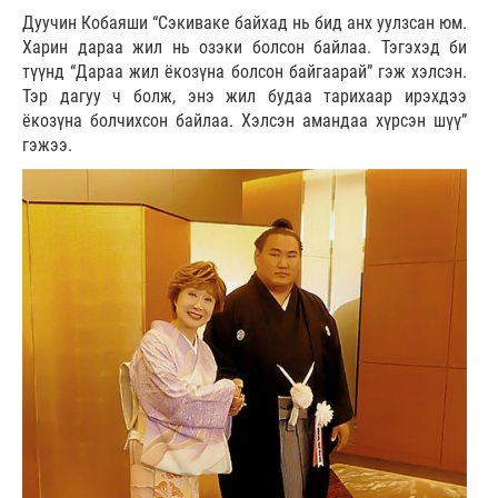
Дуучин Кобаяши “Сэкиваке байхад нь бид анх уулзсан юм.
Харин дараа жил нь озэки болсон байлаа. Тэгэхэд би
түүнд “Дараа жил ёкозүна болсон байгаарай” гэж хэлсэн.
Тэр дагуу ч болж, энэ жил будаа тарихаар ирэхдээ
ёкозүна болчихсон байлаа. Хэлсэн амандаа хүрсэн шүү”
гэжээ.