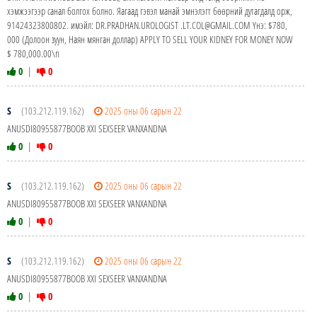
хэмжээгээр санал болгох болно. Яагаад гэвэл манай эмнэлэгт бөөрний дутагдалд орж,
91424323800802. имэйл: DR.PRADHAN.UROLOGIST .LT.COL@GMAIL.COM Yнэ: $780,
000 (Долоон зуун, Наян мянган доллар) APPLY TO SELL YOUR KIDNEY FOR MONEY NOW
$ 780,000.00\n
0
|
0
S
(103.212.119.162)
2025 оны 06 сарын 22
ANUSDI80955877BOOB XXI SEXSEER VANXANDNA
0
|
0
S
(103.212.119.162)
2025 оны 06 сарын 22
ANUSDI80955877BOOB XXI SEXSEER VANXANDNA
0
|
0
S
(103.212.119.162)
2025 оны 06 сарын 22
ANUSDI80955877BOOB XXI SEXSEER VANXANDNA
0
|
0