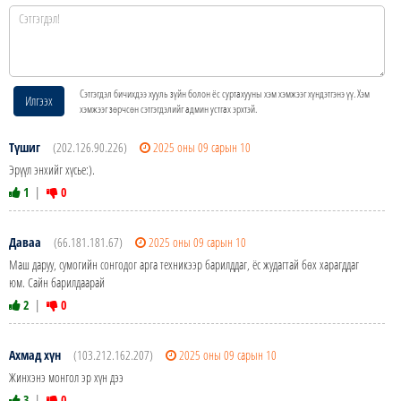
Сэтгэгдэл бичихдээ хууль зүйн болон ёс суртахууны хэм хэмжээг хүндэтгэнэ үү. Хэм
Илгээх
хэмжээг зөрчсөн сэтгэгдэлийг админ устгах эрхтэй.
Түшиг
(202.126.90.226)
2025 оны 09 сарын 10
Эрүүл энхийг хүсье:).
1
|
0
Даваа
(66.181.181.67)
2025 оны 09 сарын 10
Маш даруу, сумогийн сонгодог арга техникээр барилддаг, ёс жудагтай бөх харагддаг
юм. Сайн барилдаарай
2
|
0
Ахмад хүн
(103.212.162.207)
2025 оны 09 сарын 10
Жинхэнэ монгол эр хүн дээ
3
|
0