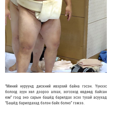
“Миний нуруунд дискний ивэрхий байна гэсэн. Үүнээс
болоод зүүн хөл дээрээ алхах, зогсоход өвдөөд байсан
юм” гээд энэ сарын башёд барилдах эсэх тухай асуухад
“Башёд барилдахад бэлэн байх болно” гэжээ.