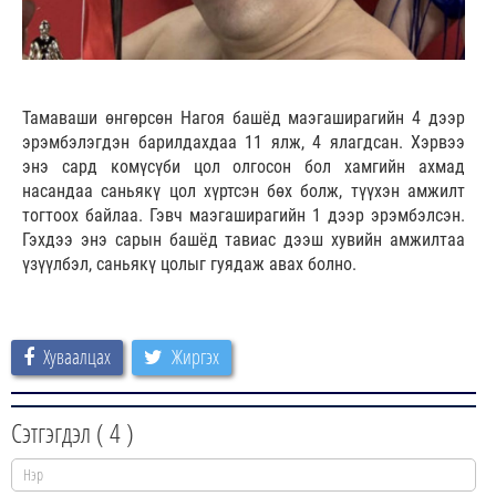
Тамаваши өнгөрсөн Нагоя башёд маэгаширагийн 4 дээр
эрэмбэлэгдэн барилдахдаа 11 ялж, 4 ялагдсан. Хэрвээ
энэ сард комүсүби цол олгосон бол хамгийн ахмад
насандаа саньякү цол хүртсэн бөх болж, түүхэн амжилт
тогтоох байлаа. Гэвч маэгаширагийн 1 дээр эрэмбэлсэн.
Гэхдээ энэ сарын башёд тавиас дээш хувийн амжилтаа
үзүүлбэл, саньякү цолыг гуядаж авах болно.
Хуваалцах
Жиргэх
Сэтгэгдэл (
4
)