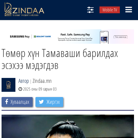
Mobile TV
НИЙТЛЭЛЧИД
ТВ8
Төмөр хүн Тамаваши барилдах
ӨГЛӨӨНИЙ СОНИН
АУДИО ЗОХИОЛ
эсэхээ мэдэгдэв
ЗИНДАА СЭТГҮҮЛ
Автор
Zindaa.mn
|
2025 оны 09 сарын 03
Хуваалцах
Жиргэх