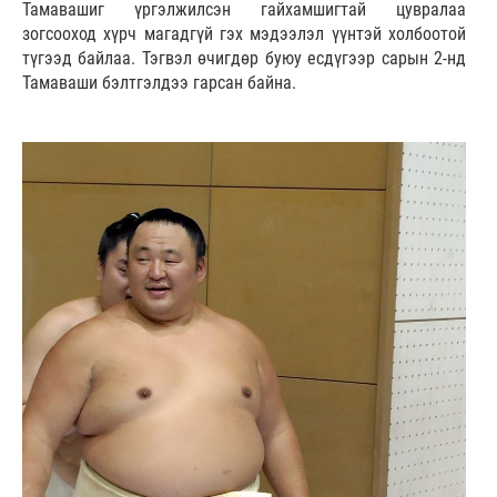
Тамавашиг үргэлжилсэн гайхамшигтай цувралаа
зогсооход хүрч магадгүй гэх мэдээлэл үүнтэй холбоотой
түгээд байлаа. Тэгвэл өчигдөр буюу есдүгээр сарын 2-нд
Тамаваши бэлтгэлдээ гарсан байна.