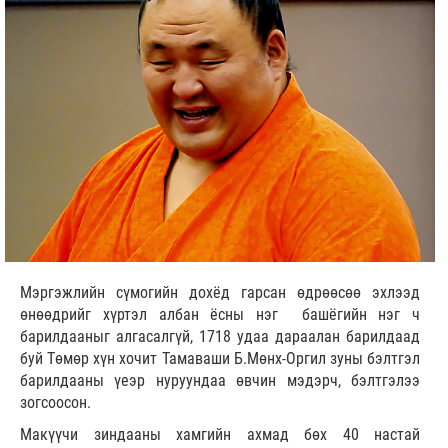
Мэргэжлийн сүмогийн дохёд гарсан өдрөөсөө эхлээд
өнөөдрийг хүртэл албан ёсны нэг башёгийн нэг ч
барилдааныг алгасалгүй, 1718 удаа дараалан барилдаад
буй Төмөр хүн хочит Тамаваши Б.Мөнх-Оргил зуны бэлтгэл
барилдааны үеэр нуруундаа өвчин мэдэрч, бэлтгэлээ
зогсоосон.
Макүүчи зиндааны хамгийн ахмад бөх 40 настай