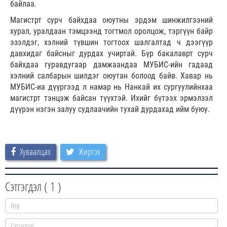
байлаа.
Магистрт сурч байхдаа оюутны эрдэм шинжилгээний
хурал, уралдаан тэмцээнд тогтмол оролцож, тэргүүн байр
эзэлдэг, хэлний түвшин тогтоох шалгалтад ч дээгүүр
давхидаг байсныг дурдах учиртай. Бүр бакалаврт сурч
байхдаа гуравдугаар дамжаандаа МУБИС-ийн гадаад
хэлний салбарын шилдэг оюутан болоод байв. Хавар нь
МУБИС-иа дүүргээд л намар нь Нанкай их сургуулийнхаа
магистрт тэнцэж байсан түүхтэй. Ихийг бүтээх эрмэлзэл
дүүрэн нэгэн залуу судлаачийн тухай дурдахад ийм буюу.
Хуваалцах
Жиргэх
Сэтгэгдэл (
1
)