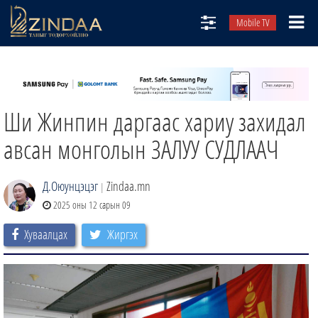
Mobile TV
НИЙТЛЭЛЧИД
ТВ8
Ши Жинпин даргаас хариу захидал
ӨГЛӨӨНИЙ СОНИН
АУДИО ЗОХИОЛ
авсан монголын ЗАЛУУ СУДЛААЧ
ЗИНДАА СЭТГҮҮЛ
Д.Оюунцэцэг
Zindaa.mn
|
2025 оны 12 сарын 09
Хуваалцах
Жиргэх