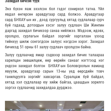
Захидал бичсэн түүх
Энэ бүхэн яаж эхэлсэн бол гэдэг сонирхол татна. Үйл
явдал өнгөрсөн аравдугаар сард болжээ. Аравдугаар
сард БНХАУ-ын их , дээд сургуульд хятад судлалаар сурч
буй гадаад, дотоодын хэсэг залуу судлаач Ши Жинпин
даргад захидал бичихээр санаа нийлжээ. Мэдээж, идэвх,
оролцоо, сурлагын байдал зэргийг харгалзан үзээд
тийнхүү шилж сонгогдсон залуус нэгдсэн хэрэг. Захидал
бичихэд 51 орны 61 залуу судлаач оролцсон байна.
Залуу судлаачид ямар сэдвээр захидал бичих талаараа
харилцан зөвшилцөж, өөр өөрийн санааг нэгтгээд нэг
үндсэн захидал болгон БНХАУ-ын Боловсролын яаманд
явуулж, аравдугаар сарын 13-ны үед өөрсдийн товч
танилцуулга зэргийг хавсаргав. Суралцаж буй байдал,
хятад хэл судлалаар юу хийж байгаа, цаашдын зорилго
зэргээ судлаачид захидалдаа дурджээ.