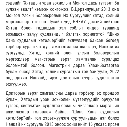
сэдвийг “Хятадын уран зохиолын Монгол дахь түгээлт ба
хүлээн авалт” хэмээн сонгожээ. Б.Цэрэнпунцаг 2013 онд
Монгол Улсын Боловсролын Их Сургуулийг хятад хэлний
мэргэжлээр төгссөн. Тухайн үед БНХАУ дэлхий нийтээс
Хятад болон гадаадын хэл соёлыг өндөр түвшинд
эзэмшсэн залуу судлаачдыг бэлтгэх зорилготой “Шинэ
Ханз судлалын хөтөлбөр”-ийг эхлүүлээд байсан бөгөөд
тэрбээр сурлагын дүн, амжилтаараа шалгарч, Нанкай их
сургуульд Хятад хэлний олон улсын боловсролын
мэргэжлээр магистрын зэрэг хамгаалан суралцах
боломжтой болсон. Магистрын дараа Улаанбаатартаа
буцаж очоод Хятад хэлний сургалтын төв байгуулж, 2022
онд дахин Нанкайд ирж докторын суурь судалгаагаа
эхлүүлжээ.
Докторын зэрэг хамгаалсны дараа тэрбээр эх орондоо
буцаж, Хятадын уран зохиолын бүтээлүүдийг орчуулан
түгээх, системтэй судалгаа-ярианы чиглэлээр мэргэшин
ажиллахаар төлөвлөж байна. “Шинэ Ханз судлалын
хөтөлбөр”-ийн гол хэрэгжүүлэгч сургуулиудын нэг болох
Нанкай их сургууль 2013 оноос хойш нийт 16 улсаас ирсэн