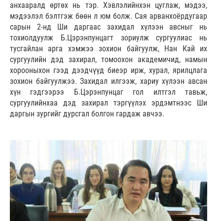
анхааралд өртөх нь тэр. Хэвлэлийнхэн цуглаж, мэдээ,
мэдээлэл бэлтгэж бөөн л юм болж. Сая арванхоёрдугаар
сарын 2-нд Ши даргаас захидал хүлээн авсныг нь
тохиолдуулж Б.Цэрэнпунцагт зориулж сургуулиас нь
тусгайлан арга хэмжээ зохион байгуулж, Нан Кай их
сургуулийн дэд захирал, томоохон академичид, намын
хорооныхон гээд дээдчүүд биеэр ирж, хурал, ярилцлага
зохион байгуулжээ. Захидал илгээж, хариу хүлээн авсан
хүн гэдгээрээ Б.Цэрэнпунцаг гол илтгэл тавьж,
сургуулийнхаа дэд захирал тэргүүлэх эрдэмтнээс Ши
даргын зургийг дурсгал болгон гардаж авчээ.