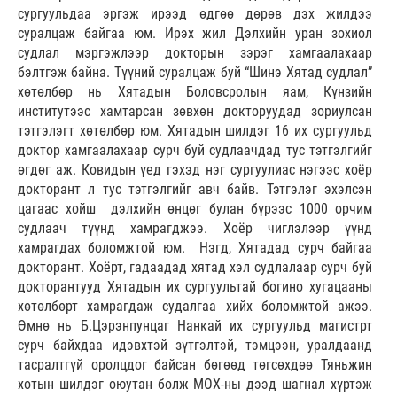
сургуульдаа эргэж ирээд өдгөө дөрөв дэх жилдээ
суралцаж байгаа юм. Ирэх жил Дэлхийн уран зохиол
судлал мэргэжлээр докторын зэрэг хамгаалахаар
бэлтгэж байна. Түүний суралцаж буй “Шинэ Хятад судлал”
хөтөлбөр нь Хятадын Боловсролын яам, Күнзийн
институтээс хамтарсан зөвхөн докторуудад зориулсан
тэтгэлэгт хөтөлбөр юм. Хятадын шилдэг 16 их сургуульд
доктор хамгаалахаар сурч буй судлаачдад тус тэтгэлгийг
өгдөг аж. Ковидын үед гэхэд нэг сургуулиас нэгээс хоёр
докторант л тус тэтгэлгийг авч байв. Тэтгэлэг эхэлсэн
цагаас хойш дэлхийн өнцөг булан бүрээс 1000 орчим
судлаач түүнд хамрагджээ. Хоёр чиглэлээр үүнд
хамрагдах боломжтой юм. Нэгд, Хятадад сурч байгаа
докторант. Хоёрт, гадаадад хятад хэл судлалаар сурч буй
докторантууд Хятадын их сургуультай богино хугацааны
хөтөлбөрт хамрагдаж судалгаа хийх боломжтой ажээ.
Өмнө нь Б.Цэрэнпунцаг Нанкай их сургуульд магистрт
сурч байхдаа идэвхтэй зүтгэлтэй, тэмцээн, уралдаанд
тасралтгүй оролцдог байсан бөгөөд төгсөхдөө Тяньжин
хотын шилдэг оюутан болж МОХ-ны дээд шагнал хүртэж