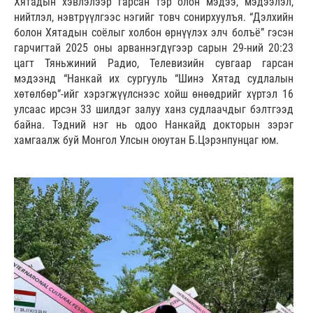
Хятадын хэвлэлээр гарсан тэр олон мэдээ, мэдээлэл,
нийтлэл, нэвтрүүлгээс нэгийг товч сонирхуулъя. “Дэлхийн
болон Хятадын соёлыг холбон өрнүүлэх элч болъё” гэсэн
гарчигтай 2025 оны арваннэгдүгээр сарын 29-ний 20:23
цагт Тяньжиний Радио, Телевизийн сувгаар гарсан
мэдээнд “Нанкай их сургууль “Шинэ Хятад судлалын
хөтөлбөр”-ийг хэрэгжүүлснээс хойш өнөөдрийг хүртэл 16
улсаас ирсэн 33 шилдэг залуу ханз судлаачдыг бэлтгээд
байна. Тэдний нэг нь одоо Нанкайд докторын зэрэг
хамгаалж буй Монгол Улсын оюутан Б.Цэрэнпунцаг юм.