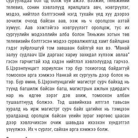
сургуульдаа бол од болж буй ажээ. Бээжин, Тяньжиний
телевиз, сонин хэвлэлүүд ярилцлага авч, нэвтрүүлэг,
мэдээ, нийтлэл бэлтгэсний нэгд тухайн үед хүү дээрээ
зочилж очоод байсан аав, ээж нь ч оролцсон азтай
хүмүүс. Аав ээжтэйгээ нэвтрүүлэгт оролцож, тус их
сургуулийн мэдээллийн алба болон Тяньжин хотын төв
телевизийн бэлтгэсэн мэдээ сурвалжилгад хамт байлцана
гэдэг зүйрлэшгүй том завшаан байлгүй яах вэ. “Манай
залуу судлаач Ши даргаас хариу захидал хүлээж авлаа”
гэсэн гарчигтай хэд хэдэн нийтлэл хэвлэлүүдэд гарчээ.
Б.Цэрэнпунцагт зориулсан тэр бүр тохиогоод байдаггүй
томоохон арга хэмжээ Нанкай их сургууль дээр болох нь
тэр. Бүр өмнө, Б.Цэрэнпунцагийг магистрт сурч байхад нь
түүнд багшилж байсан багш, магистрын ажлын удирдагч
нар нь өдгөө зэрэг дэв ахиж, томоохон албан
тушаалтнууд болжээ. Тэд шавийнхаа илтгэл тавьсан
хуралд нь ирж магистрт сурч байх цагийнх нь тэмцээн
уралдаанд оролцож байсан үеийн зураг хөргөөс цаасан
дээр хэвлэчихсэн очиж шавьдаа ихээхэн хүндэтгэл
үзүүлжээ. Их ч сүрлэг, сайхан арга хэмжээ болж.