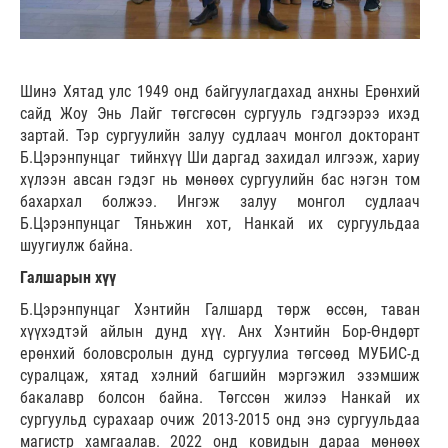
Шинэ Хятад улс 1949 онд байгуулагдахад анхны Ерөнхий
сайд Жоу Энь Лайг төгсгөсөн сургууль гэдгээрээ ихэд
зартай. Тэр сургуулийн залуу судлаач монгол докторант
Б.Цэрэнпунцаг тийнхүү Ши даргад захидал илгээж, хариу
хүлээн авсан гэдэг нь мөнөөх сургуулийн бас нэгэн том
бахархал болжээ. Ингэж залуу монгол судлаач
Б.Цэрэнпунцаг Тяньжин хот, Нанкай их сургуульдаа
шуугиулж байна.
Галшарын хүү
Б.Цэрэнпунцаг Хэнтийн Галшард төрж өссөн, таван
хүүхэдтэй айлын дунд хүү. Анх Хэнтийн Бор-Өндөрт
ерөнхий боловсролын дунд сургуулиа төгсөөд МУБИС-д
суралцаж, хятад хэлний багшийн мэргэжил эзэмшиж
бакалавр болсон байна. Төгссөн жилээ Нанкай их
сургуульд сурахаар очиж 2013-2015 онд энэ сургуульдаа
магистр хамгаалав. 2022 онд ковидын дараа мөнөөх