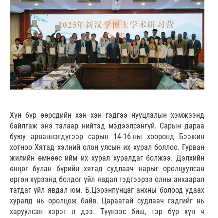
Хүн бүр өөрсдийн хэн хэн гэдгээ нууцлалын хэмжээнд
байлгаж энэ талаар нийтэд мэдээлсэнгүй. Сарын дараа
буюу арваннэгдүгээр сарын 14-16-ны хооронд Бээжин
хотноо Хятад хэлний олон улсын их хурал боллоо. Гурван
жилийн өмнөөс ийм их хурал хуралдаг болжээ. Дэлхийн
өнцөг булан бүрийн хятад судлаач нарыг оролцуулсан
өргөн хүрээнд болдог үйл явдал гэдгээрээ олны анхаарал
татдаг үйл явдал юм. Б.Цэрэнпунцаг анхны болоод удаах
хуралд нь оролцож байв. Цараатай судлаач гэдгийг нь
харуулсан хэрэг л дээ. Түүнээс биш, тэр бүр хүн ч