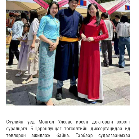
Сүүлийн үед Монгол Улсаас ирсэн докторын зэрэгт
суралцагч Б.Цэрэнпунцаг төгсөлтийн диссертацидаа ид
төвлөрөн ажиллаж байна. Тэрбээр судалгааныхаа