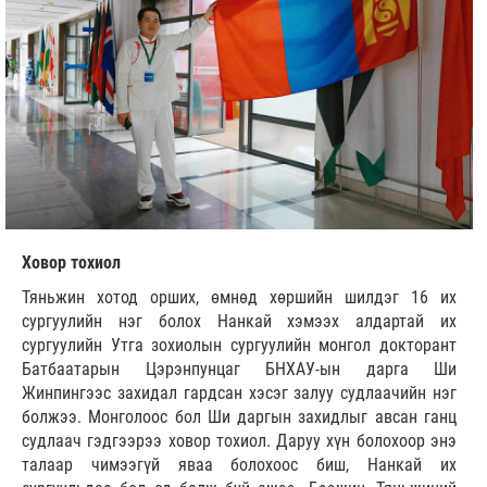
Ховор тохиол
Тяньжин хотод орших, өмнөд хөршийн шилдэг 16 их
сургуулийн нэг болох Нанкай хэмээх алдартай их
сургуулийн Утга зохиолын сургуулийн монгол докторант
Батбаатарын Цэрэнпунцаг БНХАУ-ын дарга Ши
Жинпингээс захидал гардсан хэсэг залуу судлаачийн нэг
болжээ. Монголоос бол Ши даргын захидлыг авсан ганц
судлаач гэдгээрээ ховор тохиол. Даруу хүн болохоор энэ
талаар чимээгүй яваа болохоос биш, Нанкай их