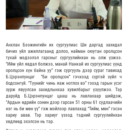
Анхлан Бээжингийн их сургуулиас Ши даргад захидал
бичих үйл ажиллагаанд долоо, найман оюутан оролцсон
тухай мэдээлэл гарсныг сургуулийнхан нь олж үзжээ.
“Ийм үйл явдал болжээ, манай Нанкай их сургуулиас үүнд
оролцсон хүн байна уу” гэж сургууль дээр сураг тавихад
Б.Цэрэнпунцаг “Би оролцсон” гэчхээд сүртэй зүйл ч
бодсонгүй. “Түүнийг чинь яаж нотлох вэ” гэхэд гарын үсэг
зурж явуулсан захидлынхаа хувилбарыг үзүүлжээ. Тэр
даруйд Б.Цэрэнпунцаг цааш нь лавлахаар шийдэж,
“Ардын өдрийн сонин дээр гарсан 51 орны 61 судлаачийн
нэг нь би мөн үү” гэж мэйлээр лавлахад “Тийм, мөн” гэсэн
хариу авав. Тэр хариуг үзээд тэдний сургуулийнхан
хөдлөөд эхэлсэн нь тэр.