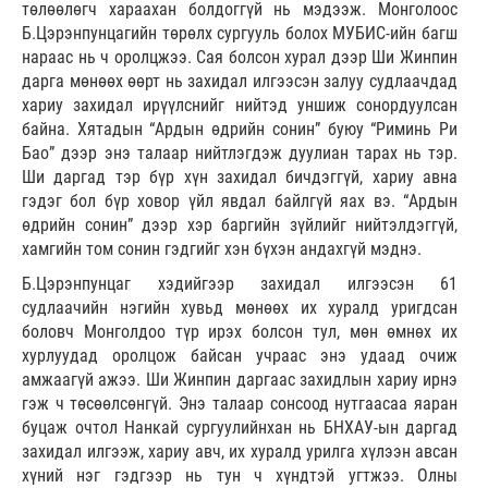
төлөөлөгч хараахан болдоггүй нь мэдээж. Монголоос
Б.Цэрэнпунцагийн төрөлх сургууль болох МУБИС-ийн багш
нараас нь ч оролцжээ. Сая болсон хурал дээр Ши Жинпин
дарга мөнөөх өөрт нь захидал илгээсэн залуу судлаачдад
хариу захидал ирүүлснийг нийтэд уншиж сонордуулсан
байна. Хятадын “Ардын өдрийн сонин” буюу “Риминь Ри
Бао” дээр энэ талаар нийтлэгдэж дуулиан тарах нь тэр.
Ши даргад тэр бүр хүн захидал бичдэггүй, хариу авна
гэдэг бол бүр ховор үйл явдал байлгүй яах вэ. “Ардын
өдрийн сонин” дээр хэр баргийн зүйлийг нийтэлдэггүй,
хамгийн том сонин гэдгийг хэн бүхэн андахгүй мэднэ.
Б.Цэрэнпунцаг хэдийгээр захидал илгээсэн 61
судлаачийн нэгийн хувьд мөнөөх их хуралд уригдсан
боловч Монголдоо түр ирэх болсон тул, мөн өмнөх их
хурлуудад оролцож байсан учраас энэ удаад очиж
амжаагүй ажээ. Ши Жинпин даргаас захидлын хариу ирнэ
гэж ч төсөөлсөнгүй. Энэ талаар сонсоод нутгаасаа яаран
буцаж очтол Нанкай сургуулийнхан нь БНХАУ-ын даргад
захидал илгээж, хариу авч, их хуралд урилга хүлээн авсан
хүний нэг гэдгээр нь тун ч хүндтэй угтжээ. Олны