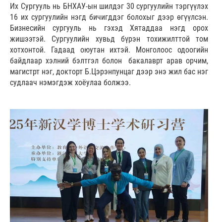
Их Сургууль нь БНХАУ-ын шилдэг 30 сургуулийн тэргүүлэх
16 их сургуулийн нэгд бичигддэг болохыг дээр өгүүлсэн.
Бизнесийн сургууль нь гэхэд Хятаддаа нэгд орох
жишээтэй. Сургуулийн хувьд бүрэн тохижилттой том
хотхонтой. Гадаад оюутан ихтэй. Монголоос одоогийн
байдлаар хэлний бэлтгэл болон бакалаврт арав орчим,
магистрт нэг, докторт Б.Цэрэнпунцаг дээр энэ жил бас нэг
судлаач нэмэгдэж хоёулаа болжээ.