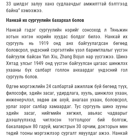
33 шилдэг залуу ханз судлаачдыг амжилттай бэлтгээд
байна” хэмээжээ.
Нанкай их сургуулийн бахархал болов
Нанкай гэдэг сургуулийн нэрийг сонсоход л Тяньжин
хотын нэгэн нэрийн хуудас болдог билээ. Нанкай их
сургууль нь 1919 онд анх байгуулагдсан бөгөөд
боловсрол, үндэсний сэргэлтийн үзэл баримтлалыг үүсгэн
байгуулж байсан Yan Xiu, Zhang Bojun нар үүсгэжээ. Шинэ
Хятад улсыг 1949 онд үүсгэн байгуулсан цагаас шинжлэх
ухааны бүх салбарт голлон анхаардаг үндэсний гол
сургууль болов.
Өдгөө мэргэжлийн 24 салбартай ажиллаж буй бөгөөд түүх,
философи, эдийн засаг, удирдлага, хууль, шинжлэх ухаан,
инженерчлэл, хөдөө аж ахуй, анагаах ухаан, боловсрол,
урлаг зэрэг салбар хамаардаг. Тус сургууль шинэ зууны
эдийн засаг, нийгмийн хөгжил, авьяас чадварыг
дээшлүүлэхэд чиглэсэн тогтолцоог бий болгож,
бакалаврын 80 гаруй, магистрын 30 орчим, докторын мөн
төдий тооны мэргэжлээр сургалт явуулдаг ажээ. Нанкай