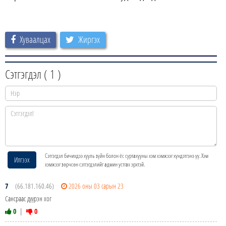
Хуваалцах
Жиргэх
Сэтгэгдэл (
1
)
Сэтгэгдэл бичихдээ хууль зүйн болон ёс суртахууны хэм хэмжээг хүндэтгэнэ үү. Хэм
Илгээх
хэмжээг зөрчсөн сэтгэгдэлийг админ устгах эрхтэй.
7
(66.181.160.46)
2026 оны 03 сарын 23
Сансраас дүүрэн хог
0
|
0