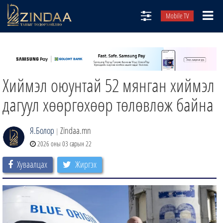
Mobile TV
НИЙТЛЭЛЧИД
ТВ8
Хиймэл оюунтай 52 мянган хиймэл
ӨГЛӨӨНИЙ СОНИН
АУДИО ЗОХИОЛ
дагуул хөөргөхөөр төлөвлөж байна
ЗИНДАА СЭТГҮҮЛ
Я.Болор
Zindaa.mn
|
2026 оны 03 сарын 22
Хуваалцах
Жиргэх