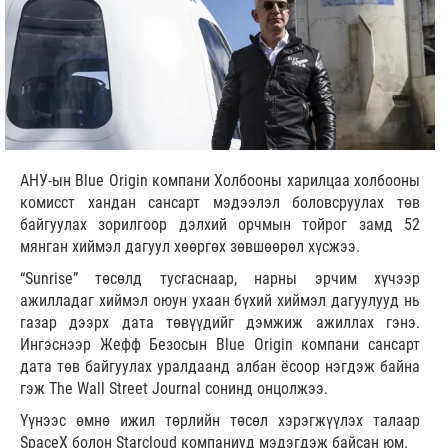
АНУ-ын Blue Origin компани Холбооны харилцаа холбооны
комисст хандан сансарт мэдээлэл боловсруулах төв
байгуулах зорилгоор дэлхий орчмын тойрог замд 52
мянган хиймэл дагуул хөөргөх зөвшөөрөл хүсжээ.
“Sunrise” төсөлд тусгаснаар, нарны эрчим хүчээр
ажилладаг хиймэл оюун ухаан бүхий хиймэл дагуулууд нь
газар дээрх дата төвүүдийг дэмжиж ажиллах гэнэ.
Ингэснээр Жефф Безосын Blue Origin компани сансарт
дата төв байгуулах уралдаанд албан ёсоор нэгдэж байна
гэж The Wall Street Journal сонинд онцолжээ.
Үүнээс өмнө ижил төрлийн төсөл хэрэгжүүлэх талаар
SpaceX болон Starcloud компаниуд мэдэгдэж байсан юм.