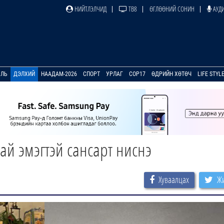
НИЙТЛЭЛЧИД
ТВ8
ӨГЛӨӨНИЙ СОНИН
АУДИ
УЛЬ
ДЭЛХИЙ
НААДАМ-2026
СПОРТ
УРЛАГ
COP17
ӨДРИЙН ХӨТӨЧ
LIFE STYL
ай эмэгтэй сансарт ниснэ
Хуваалцах
Жи