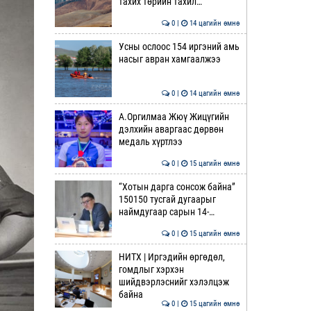
тахих төрийн тахил…
0 |
14 цагийн өмнө
Усны ослоос 154 иргэний амь
насыг авран хамгаалжээ
0 |
14 цагийн өмнө
А.Оргилмаа Жюү Жицүгийн
дэлхийн аваргаас дөрвөн
медаль хүртлээ
0 |
15 цагийн өмнө
“Хотын дарга сонсож байна”
150150 тусгай дугаарыг
наймдугаар сарын 14-…
0 |
15 цагийн өмнө
НИТХ | Иргэдийн өргөдөл,
гомдлыг хэрхэн
шийдвэрлэснийг хэлэлцэж
байна
0 |
15 цагийн өмнө