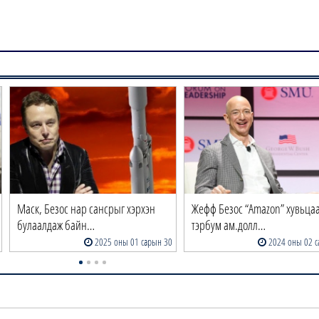
Маск, Безос нар сансрыг хэрхэн
Жефф Безос “Amazon” хувьцаа
булаалдаж байн…
тэрбум ам.долл…
2025 оны 01 сарын 30
2024 оны 02 с