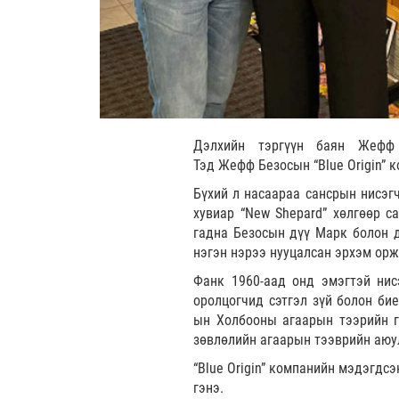
Дэлхийн тэргүүн баян Жефф 
Тэд Жефф Безосын “Blue Origin” 
Бүхий л насаараа сансрын нисэг
хувиар “New Shepard” хөлгөөр с
гадна Безосын дүү Марк болон д
нэгэн нэрээ нууцалсан эрхэм орж
Фанк 1960-аад онд эмэгтэй нис
оролцогчид сэтгэл зүй болон би
ын Холбооны агаарын тээрийн г
зөвлөлийн агаарын тээврийн аюу
“Blue Origin” компанийн мэдэгдс
гэнэ.