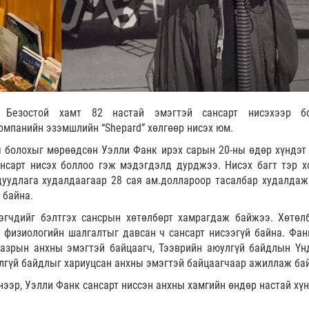
Безостой хамт 82 настай эмэгтэй сансарт нисэхээр бо
компанийн эзэмшлийн “Shepard” хөлгөөр нисэх юм.
ч болохыг мөрөөдсөн Уэлли Фанк ирэх сарын 20-ны өдөр хүндэт
ансарт нисэх боллоо гэж мэдэгдэлд дурджээ. Нисэх багт тэр х
уудлага худалдаагаар 28 сая ам.доллароор тасалбар худалдаж
 байна.
эгчдийг бэлтгэх сансрын хөтөлбөрт хамрагдаж байжээ. Хөтөл
е физиологийн шалгалтыг давсан ч сансарт нисээгүй байна. Фан
азрын анхны эмэгтэй байцаагч, Тээврийн аюулгүй байдлын Үн
лгүй байдлыг хариуцсан анхны эмэгтэй байцаагчаар ажиллаж ба
энээр, Уэлли Фанк сансарт ниссэн анхны хамгийн өндөр настай хү