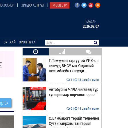
О ЗОХИОЛ
ЗИНДАА СЭТГҮҮЛ
MOBILE TV
БААСАН
2026.08.07
E
ЗУРХАЙ
ОРОН НУТАГ
Г.Тэмүүлэн тэргүүтэй УИХ-ын
гишүүд БНСУ-ын Үндэсний
Ассамблейн гишүүди…
1 |
13 цагийн өмнө
Автобусны Ч:19А чиглэлд түр
хугацаагаар өөрчлөлт орно
ргэх
0 |
14 цагийн өмнө
С.Бямбацогт төрийг төлөөлөн
Сутай хайрхны тэнгэрийг