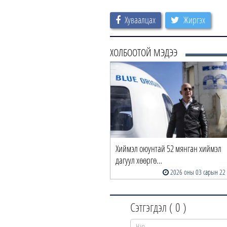
Хуваалцах
Жиргэх
ХОЛБООТОЙ МЭДЭЭ
Хиймэл оюунтай 52 мянган хиймэл
дагуул хөөргө…
2026 оны 03 сарын 22
Сэтгэгдэл (
0
)