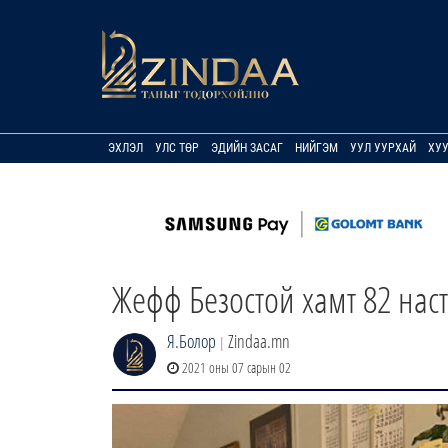
ЭХЛЭЛ
УЛС ТӨР
ЭДИЙН ЗАСАГ
НИЙГЭМ
УУЛ УУРХАЙ
ХУ
Жефф Безостой хамт 82 наст
Я.Болор
Zindaa.mn
|
2021 оны 07 сарын 02