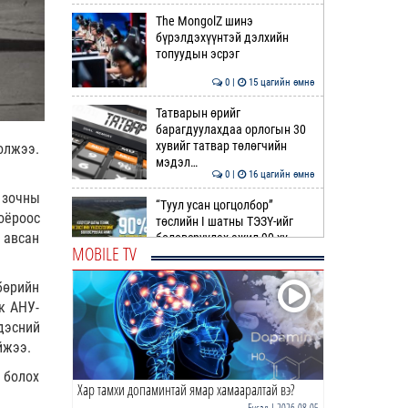
The MongolZ шинэ
бүрэлдэхүүнтэй дэлхийн
топуудын эсрэг
0 |
15 цагийн өмнө
Татварын өрийг
барагдуулахдаа орлогын 30
хувийг татвар төлөгчийн
лжээ.
мэдэл…
0 |
16 цагийн өмнө
 зочны
“Туул усан цогцолбор”
оёроос
төслийн I шатны ТЭЗҮ-ийг
 авсан
боловсруулах ажил 90 ху…
MOBILE TV
0 |
16 цагийн өмнө
бөрийн
Нийслэлийн иргэдийн
к АНУ-
Төлөөлөгчдийн Хурлын
дэсний
Ээлжит VIII хуралдаан
йжээ.
эхэллээ
0 |
17 цагийн өмнө
н болох
Хар тамхи допаминтай ямар хамааралтай вэ?
ТОО | Гадаад валютын нөөц
7.9 тэрбум ам.доллар давлаа
Бусад
| 2026-08-05