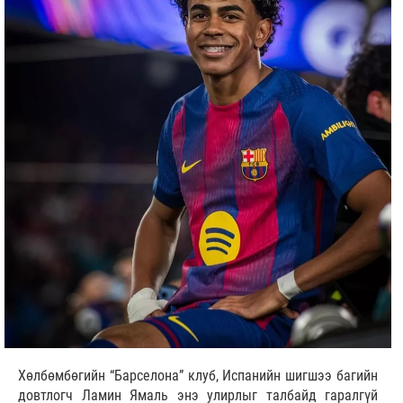
Хөлбөмбөгийн “Барселона” клуб, Испанийн шигшээ багийн
довтлогч Ламин Ямаль энэ улирлыг талбайд гаралгүй