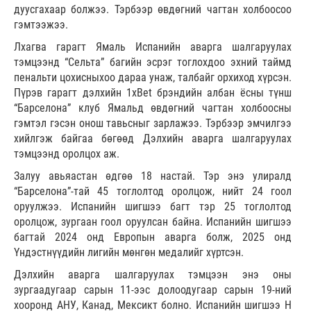
дуусгахаар болжээ. Тэрбээр өвдөгний чагтан холбоосоо
гэмтээжээ.
Лхагва гарагт Ямаль Испанийн аварга шалгаруулах
тэмцээнд “Сельта” багийн эсрэг тоглохдоо эхний таймд
пенальти цохисныхоо дараа унаж, талбайг орхиход хүрсэн.
Пүрэв гарагт дэлхийн 1xBet брэндийн албан ёсны түнш
“Барселона” клуб Ямальд өвдөгний чагтан холбоосны
гэмтэл гэсэн онош тавьсныг зарлажээ. Тэрбээр эмчилгээ
хийлгэж байгаа бөгөөд Дэлхийн аварга шалгаруулах
тэмцээнд оролцох аж.
Залуу авьяастан өдгөө 18 настай. Тэр энэ улиралд
“Барселона”-тай 45 тоглолтод оролцож, нийт 24 гоол
оруулжээ. Испанийн шигшээ багт тэр 25 тоглолтод
оролцож, зургаан гоол оруулсан байна. Испанийн шигшээ
багтай 2024 онд Европын аварга болж, 2025 онд
Үндэстнүүдийн лигийн мөнгөн медалийг хүртсэн.
Дэлхийн аварга шалгаруулах тэмцээн энэ оны
зургаадугаар сарын 11-ээс долоодугаар сарын 19-ний
хооронд АНУ, Канад, Мексикт болно. Испанийн шигшээ Н