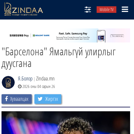
Mobile TV
НИЙТЛЭЛЧИД
ТВ8
"Барселона" Ямальгүй улирлыг
ӨГЛӨӨНИЙ СОНИН
АУДИО ЗОХИОЛ
дуусгана
ЗИНДАА СЭТГҮҮЛ
Я.Болор
Zindaa.mn
|
2026 оны 04 сарын 26
Хуваалцах
Жиргэх