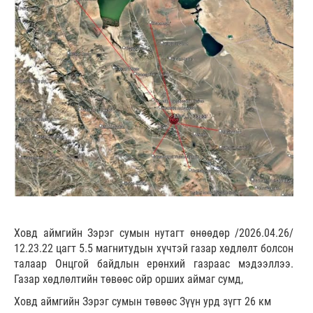
Ховд аймгийн Зэрэг сумын нутагт өнөөдөр /2026.04.26/
12.23.22 цагт 5.5 магнитудын хүчтэй газар хөдлөлт болсон
талаар Онцгой байдлын ерөнхий газраас мэдээллээ.
Газар хөдлөлтийн төвөөс ойр орших аймаг сумд,
Ховд аймгийн Зэрэг сумын төвөөс Зүүн урд зүгт 26 км