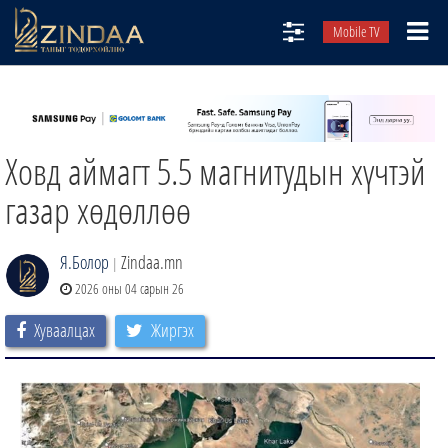
Mobile TV
НИЙТЛЭЛЧИД
ТВ8
Ховд аймагт 5.5 магнитудын хүчтэй
ӨГЛӨӨНИЙ СОНИН
АУДИО ЗОХИОЛ
газар хөдөллөө
ЗИНДАА СЭТГҮҮЛ
Я.Болор
Zindaa.mn
|
2026 оны 04 сарын 26
Хуваалцах
Жиргэх