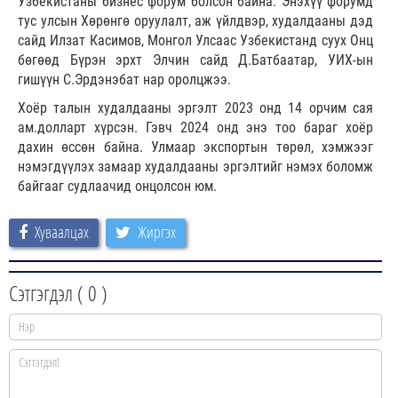
Узбекистаны бизнес форум болсон байна. Энэхүү форумд
тус улсын Хөрөнгө оруулалт, аж үйлдвэр, худалдааны дэд
сайд Илзат Касимов, Монгол Улсаас Узбекистанд суух Онц
бөгөөд Бүрэн эрхт Элчин сайд Д.Батбаатар, УИХ-ын
гишүүн С.Эрдэнэбат нар оролцжээ.
Хоёр талын худалдааны эргэлт 2023 онд 14 орчим сая
ам.долларт хүрсэн. Гэвч 2024 онд энэ тоо бараг хоёр
дахин өссөн байна. Улмаар экспортын төрөл, хэмжээг
нэмэгдүүлэх замаар худалдааны эргэлтийг нэмэх боломж
байгааг судлаачид онцолсон юм.
Хуваалцах
Жиргэх
Сэтгэгдэл (
0
)