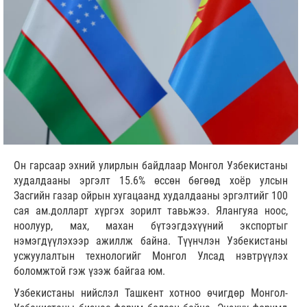
Он гарсаар эхний улирлын байдлаар Монгол Узбекистаны
худалдааны эргэлт 15.6% өссөн бөгөөд хоёр улсын
Засгийн газар ойрын хугацаанд худалдааны эргэлтийг 100
сая ам.долларт хүргэх зорилт тавьжээ. Ялангуяа ноос,
ноолуур, мах, махан бүтээгдэхүүний экспортыг
нэмэгдүүлэхээр ажиллж байна. Түүнчлэн Узбекистаны
усжуулалтын технологийг Монгол Улсад нэвтрүүлэх
боломжтой гэж үзэж байгаа юм.
Узбекистаны нийслэл Ташкент хотноо өчигдөр Монгол-