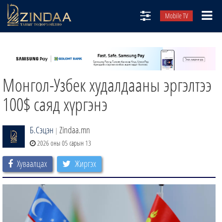
Mobile TV
НИЙТЛЭЛЧИД
ТВ8
Монгол-Узбек худалдааны эргэлтээ
ӨГЛӨӨНИЙ СОНИН
АУДИО ЗОХИОЛ
100$ саяд хүргэнэ
ЗИНДАА СЭТГҮҮЛ
Б.Сэцэн
Zindaa.mn
|
2026 оны 05 сарын 13
Хуваалцах
Жиргэх